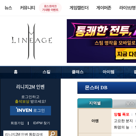
로스트아크
뉴스
커뮤니티
게임캘린더
게이머존
라이브/
기대평 이벤트
홈
스킬
클래스
아이템
리니지2M 인벤
몬스터 DB
로그인하고
출석보상
받으세요!
지역별
보스
로그인
앙헬 폭포
아덴
고요한 분지
회원가입
ID/PW 찾기
화염의 늪