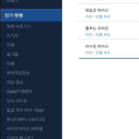
더보기
채집꾼 위어스
인기 팟벤
아덴 > 앙헬 폭포
팟벤 바로가기
춤추는 프라인
아덴 > 앙헬 폭포
치지직
차벤
파수꾼 위어스
아덴 > 앙헬 폭포
걸그룹
여행
해외게임정보
게임 영상
HyperX OMEN
브이 라이징
일곱 개의 대죄: Origin
몬스터헌터 스토리즈3
바이오하자드 레퀴엠
드래곤 퀘스트7