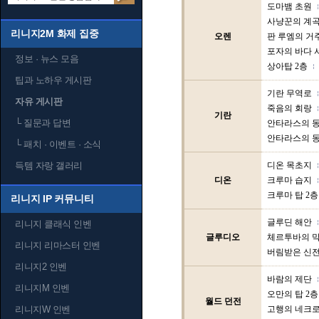
도마뱀 초원
사냥꾼의 계
리니지2M 화제 집중
오렌
판 루엠의 거
포자의 바다 
정보 · 뉴스 모음
상아탑 2층
팁과 노하우 게시판
기란 무역로
자유 게시판
죽음의 회랑
기란
└
질문과 답변
안타라스의 동
안타라스의 동
└
패치 · 이벤트 · 소식
득템 자랑 갤러리
디온 목초지
디온
크루마 습지
크루마 탑 2층
리니지 IP 커뮤니티
글루딘 해안
리니지 클래식 인벤
글루디오
체르투바의 
리니지 리마스터 인벤
버림받은 신
리니지2 인벤
바람의 제단
리니지M 인벤
오만의 탑 2층
월드 던전
리니지W 인벤
고행의 네크