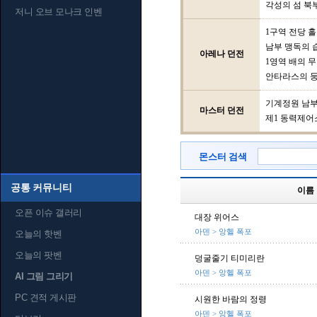
각성의 섬 북
저니 오브 모나크 인벤
1구역 전당 홀
남부 맹독의 
아레나 던전
1영역 배의 
안타라스의 
기계정원 남
마스터 던전
제1 동력제어
몬스터 검색
공통 커뮤니티
이름
오픈 이슈 갤러리
대장 위어스
아덴 > 앙헬 폭포
오늘의 핫벤
오늘의 팟벤
덩굴줄기 티미리란
아덴 > 앙헬 폭포
AI 그림 그리기
PC 견적 게시판
시원한 바람의 정령
아덴 > 앙헬 폭포