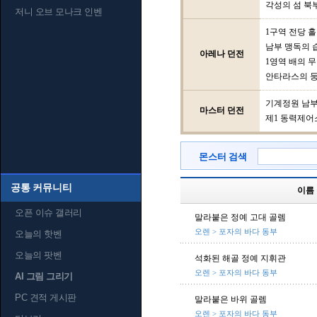
각성의 섬 북
저니 오브 모나크 인벤
1구역 전당 홀
남부 맹독의 
아레나 던전
1영역 배의 
안타라스의 
기계정원 남
마스터 던전
제1 동력제어
몬스터 검색
공통 커뮤니티
이름
오픈 이슈 갤러리
말라붙은 정예 고대 골렘
오렌 > 포자의 바다 동부
오늘의 핫벤
오늘의 팟벤
석화된 해골 정예 지휘관
오렌 > 포자의 바다 동부
AI 그림 그리기
PC 견적 게시판
말라붙은 바위 골렘
오렌 > 포자의 바다 동부