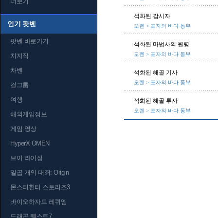
더보기
석화된 감시자
인기 팟벤
오렌 > 포자의 바다 동부
팟벤 바로가기
석화된 마법사의 원령
오렌 > 포자의 바다 동부
치지직
차벤
석화된 해골 기사
오렌 > 포자의 바다 동부
걸그룹
여행
석화된 해골 투사
오렌 > 포자의 바다 동부
해외게임정보
게임 영상
HyperX OMEN
브이 라이징
일곱 개의 대죄: Origin
몬스터헌터 스토리즈3
바이오하자드 레퀴엠
드래곤 퀘스트7