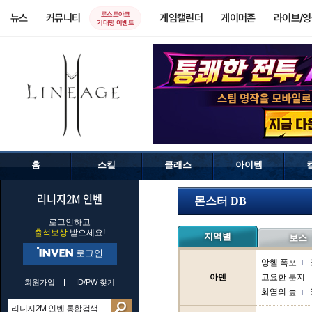
로스트아크
뉴스
커뮤니티
게임캘린더
게이머존
라이브/
기대평 이벤트
홈
스킬
클래스
아이템
리니지2M 인벤
몬스터 DB
로그인하고
출석보상
받으세요!
지역별
보스
로그인
앙헬 폭포
아덴
고요한 분지
회원가입
ID/PW 찾기
화염의 늪