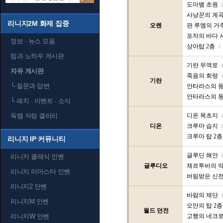
도마뱀 초원
사냥꾼의 계
리니지2M 화제 집중
오렌
판 루엠의 거
포자의 바다 
정보 · 뉴스 모음
상아탑 2층
팁과 노하우 게시판
기란 무역로
자유 게시판
죽음의 회랑
기란
└
질문과 답변
안타라스의 동
안타라스의 동
└
패치 · 이벤트 · 소식
득템 자랑 갤러리
디온 목초지
디온
크루마 습지
크루마 탑 2층
리니지 IP 커뮤니티
글루딘 해안
리니지 클래식 인벤
글루디오
체르투바의 
리니지 리마스터 인벤
버림받은 신
리니지2 인벤
바람의 제단
리니지M 인벤
오만의 탑 2층
월드 던전
리니지W 인벤
고행의 네크