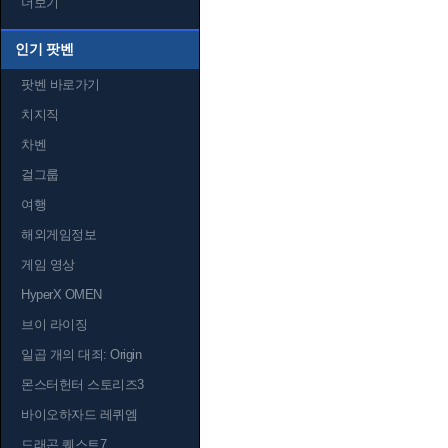
더보기
인기 팟벤
팟벤 바로가기
치지직
차벤
걸그룹
여행
해외게임정보
게임 영상
HyperX OMEN
브이 라이징
일곱 개의 대죄: Origin
몬스터헌터 스토리즈3
바이오하자드 레퀴엠
드래곤 퀘스트7