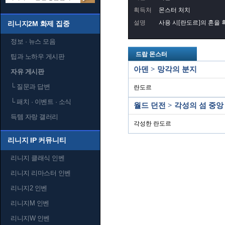
획득처
몬스터 처치
설명
사용 시[란도르]의 혼을 
리니지2M 화제 집중
정보 · 뉴스 모음
드랍 몬스터
팁과 노하우 게시판
아덴 > 망각의 분지
자유 게시판
└
질문과 답변
란도르
└
패치 · 이벤트 · 소식
월드 던전 > 각성의 섬 중앙
득템 자랑 갤러리
각성한 란도르
리니지 IP 커뮤니티
리니지 클래식 인벤
리니지 리마스터 인벤
리니지2 인벤
리니지M 인벤
리니지W 인벤