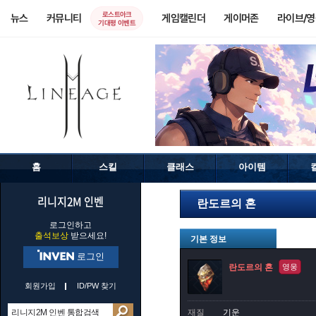
로스트아크
뉴스
커뮤니티
게임캘린더
게이머존
라이브/
기대평 이벤트
홈
스킬
클래스
아이템
리니지2M 인벤
란도르의 혼
로그인하고
출석보상
받으세요!
기본 정보
로그인
란도르의 혼
영웅
회원가입
ID/PW 찾기
재질
기운