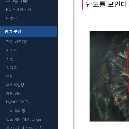
AI 그림 그리기
난도를 보인다.
PC 견적 게시판
더보기
인기 팟벤
팟벤 바로가기
치지직
차벤
걸그룹
여행
해외게임정보
게임 영상
HyperX OMEN
브이 라이징
일곱 개의 대죄: Origin
몬스터헌터 스토리즈3