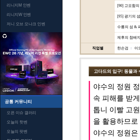
리니지M 인벤
[90] 고요함의
리니지W 인벤
[95] 광기의 섬
저니 오브 모나크 인벤
수룡의 섬 &
제후의 참배
직업별
한손검
이
고다드의 입구! 동물과 
야수의 정원 정
속 피해를 받게
공통 커뮤니티
톱니 이빨 고원
오픈 이슈 갤러리
을 활용하므로 
오늘의 핫벤
오늘의 팟벤
야수의 정원은 