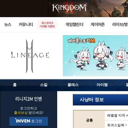
로스트아크
뉴스
커뮤니티
게임캘린더
게이머존
라이브/
기대평 이벤트
홈
스킬
클래스
아이템
리니지2M 인벤
사냥터 정보
로그인하고
출석보상
받으세요!
레벨별 지역 
공통
로그인
희귀스킬북 +