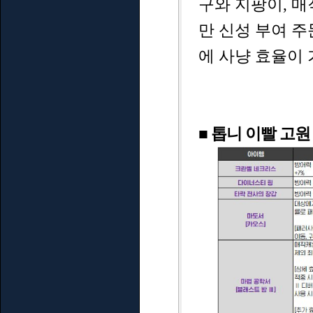
구와 지팡이, 매
만 신성 부여 주
에 사냥 효율이
■ 톱니 이빨 고원