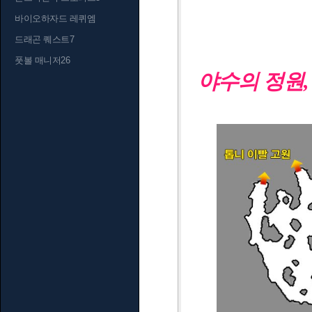
바이오하자드 레퀴엠
드래곤 퀘스트7
풋볼 매니저26
야수의 정원,