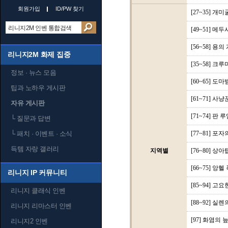
회원가입
ID/PW 찾기
[27~35] 개미
[49~51] 메
[56~58] 용
리니지2M 화제 집중
[35~58] 크루
정보 · 뉴스 모음
[60~65] 
팁과 노하우 게시판
[61~71] 
자유 게시판
[71~74] 
└
질문과 답변
└
패치 · 이벤트 · 소식
[77~81] 
득템 자랑 갤러리
지역별
[76~80] 상아
[66~75] 
리니지 IP 커뮤니티
[85~94] 
리니지 클래식 인벤
[88~92] 실
리니지 리마스터 인벤
[97] 화염의 늪
리니지2 인벤