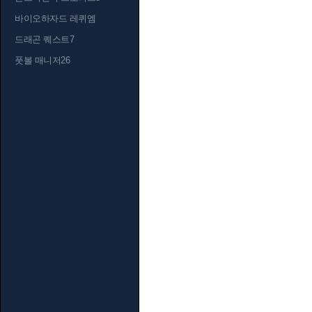
바이오하자드 레퀴엠
드래곤 퀘스트7
풋볼 매니저26