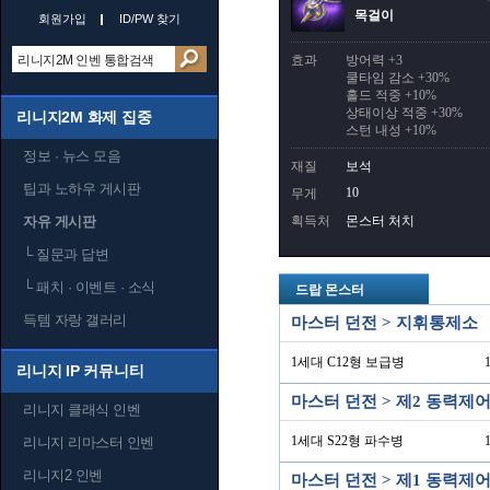
목걸이
회원가입
ID/PW 찾기
효과
방어력 +3
쿨타임 감소 +30%
홀드 적중 +10%
상태이상 적중 +30%
리니지2M 화제 집중
스턴 내성 +10%
정보 · 뉴스 모음
재질
보석
팁과 노하우 게시판
10
무게
자유 게시판
획득처
몬스터 처치
└
질문과 답변
└
패치 · 이벤트 · 소식
드랍 몬스터
득템 자랑 갤러리
마스터 던전 > 지휘통제소
1세대 C12형 보급병
리니지 IP 커뮤니티
마스터 던전 > 제2 동력제
리니지 클래식 인벤
1세대 S22형 파수병
리니지 리마스터 인벤
리니지2 인벤
마스터 던전 > 제1 동력제