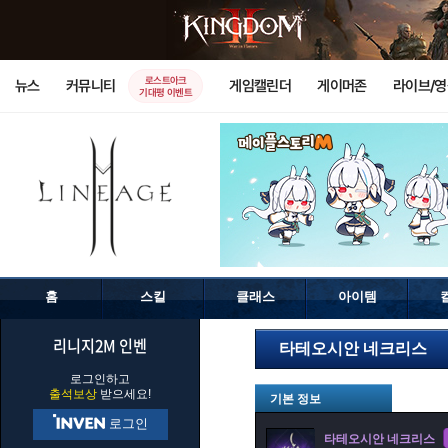
로스트아크
뉴스
커뮤니티
게임캘린더
게이머존
라이브/
기대평 이벤트
홈
스킬
클래스
아이템
리니지2M 인벤
타테오시안 네크리스
로그인하고
출석보상
받으세요!
기본 정보
로그인
타테오시안 네크리스