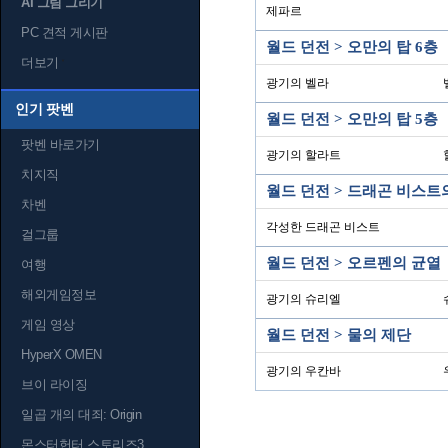
AI 그림 그리기
제파르
PC 견적 게시판
월드 던전 > 오만의 탑 6층
더보기
광기의 벨라
인기 팟벤
월드 던전 > 오만의 탑 5층
팟벤 바로가기
광기의 할라트
치지직
월드 던전 > 드래곤 비스트
차벤
각성한 드래곤 비스트
걸그룹
월드 던전 > 오르펜의 균열
여행
해외게임정보
광기의 슈리엘
게임 영상
월드 던전 > 물의 제단
HyperX OMEN
광기의 우칸바
브이 라이징
일곱 개의 대죄: Origin
몬스터헌터 스토리즈3