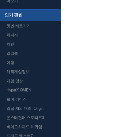
더보기
인기 팟벤
팟벤 바로가기
치지직
차벤
걸그룹
여행
해외게임정보
게임 영상
HyperX OMEN
브이 라이징
일곱 개의 대죄: Origin
몬스터헌터 스토리즈3
바이오하자드 레퀴엠
드래곤 퀘스트7