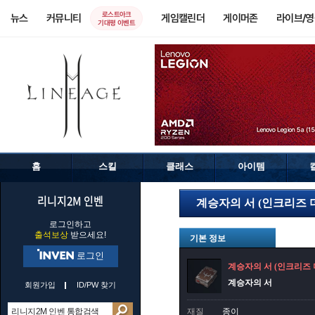
로스트아크
뉴스
커뮤니티
게임캘린더
게이머존
라이브/
기대평 이벤트
홈
스킬
클래스
아이템
리니지2M 인벤
계승자의 서 (인크리즈 더블
로그인하고
출석보상
받으세요!
기본 정보
로그인
계승자의 서 (인크리즈 더
계승자의 서
회원가입
ID/PW 찾기
재질
종이