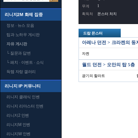
1
무게
획득처
몬스터 처치
리니지2M 화제 집중
정보 · 뉴스 모음
드랍 몬스터
팁과 노하우 게시판
아레나 던전 > 크라켄의 둥
자유 게시판
└
질문과 답변
자켄
└
패치 · 이벤트 · 소식
월드 던전 > 오만의 탑 5층
득템 자랑 갤러리
광기의 할라트
리니지 IP 커뮤니티
리니지 클래식 인벤
리니지 리마스터 인벤
리니지2 인벤
리니지M 인벤
리니지W 인벤