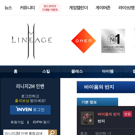
로스트아크
뉴스
커뮤니티
게임캘린더
게이머존
라이브/
기대평 이벤트
홈
스킬
클래스
아이템
리니지2M 인벤
바이움의 반지
로그인하고
출석보상
받으세요!
기본 정보
로그인
바이움의 반지
영웅
반지
회원가입
ID/PW 찾기
효과
방어력 +3