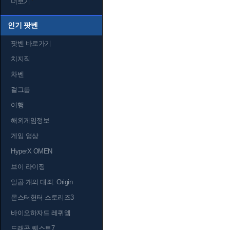
더보기
인기 팟벤
팟벤 바로가기
치지직
차벤
걸그룹
여행
해외게임정보
게임 영상
HyperX OMEN
브이 라이징
일곱 개의 대죄: Origin
몬스터헌터 스토리즈3
바이오하자드 레퀴엠
드래곤 퀘스트7