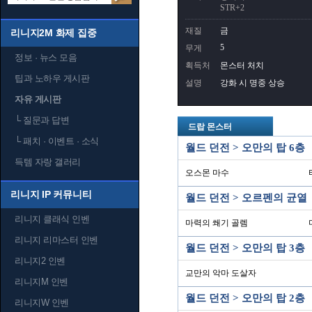
STR+2
재질
금
리니지2M 화제 집중
5
무게
정보 · 뉴스 모음
획득처
몬스터 처치
팁과 노하우 게시판
설명
강화 시 명중 상승
자유 게시판
└
질문과 답변
드랍 몬스터
└
패치 · 이벤트 · 소식
월드 던전 > 오만의 탑 6층
득템 자랑 갤러리
오스몬 마수
리니지 IP 커뮤니티
월드 던전 > 오르펜의 균열
리니지 클래식 인벤
마력의 쐐기 골렘
리니지 리마스터 인벤
월드 던전 > 오만의 탑 3층
리니지2 인벤
교만의 악마 도살자
리니지M 인벤
월드 던전 > 오만의 탑 2층
리니지W 인벤