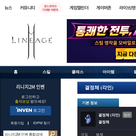
로스트아크
뉴스
커뮤니티
게임캘린더
게이머존
라이브/
기대평 이벤트
홈
스킬
클래스
아이템
리니지2M 인벤
결정체 (각인)
로그인하고
출석보상
받으세요!
기본 정보
로그인
결정체 (각인)
일반
결정체
회원가입
ID/PW 찾기
재질
보석