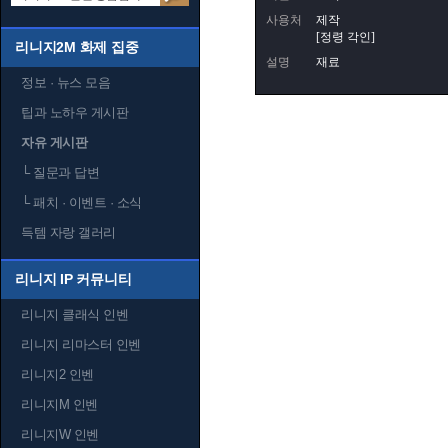
사용처
제작
[정령 각인]
리니지2M 화제 집중
설명
재료
정보 · 뉴스 모음
팁과 노하우 게시판
자유 게시판
└
질문과 답변
└
패치 · 이벤트 · 소식
득템 자랑 갤러리
리니지 IP 커뮤니티
리니지 클래식 인벤
리니지 리마스터 인벤
리니지2 인벤
리니지M 인벤
리니지W 인벤