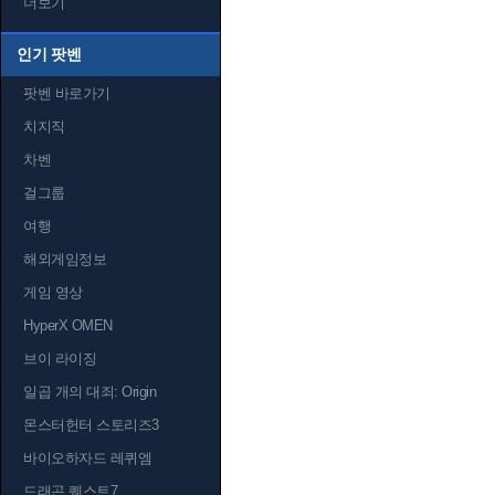
더보기
인기 팟벤
팟벤 바로가기
치지직
차벤
걸그룹
여행
해외게임정보
게임 영상
HyperX OMEN
브이 라이징
일곱 개의 대죄: Origin
몬스터헌터 스토리즈3
바이오하자드 레퀴엠
드래곤 퀘스트7