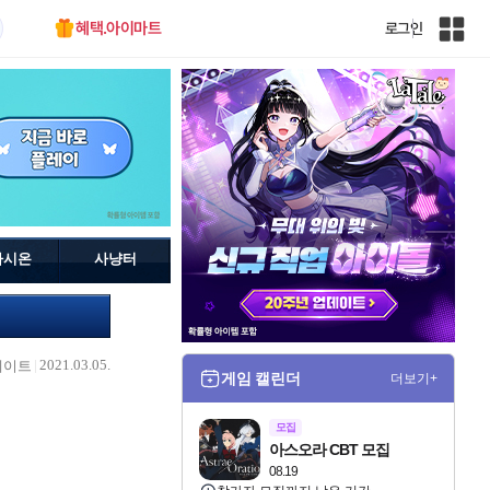
혜택.아이마트
로그인
인
벤
전
체
사
이
트
맵
가시온
사냥터
2021.03.05.
데이트
게임 캘린더
더보기+
모집
아스오라 CBT 모집
08.19