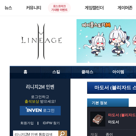
로스트아크
뉴스
커뮤니티
게임캘린더
게이머존
기대평 이벤트
홈
스킬
클래스
아이템
리니지2M 인벤
마도서 (블리자드 
로그인하고
출석보상
받으세요!
기본 정보
로그인
마도서 (블리자드
마도서
회원가입
ID/PW 찾기
재질
종이