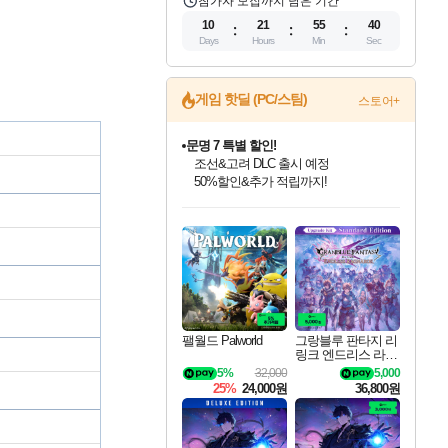
참가자 모집까지 남은 기간
10
21
55
39
Days
Hours
Min
Sec
게임 핫딜 (PC/스팀)
스토어+
문명 7 특별 할인!
조선&고려 DLC 출시 예정
50%할인&추가 적립까지!
인벤게임즈 8월 특별 할인!
드래곤소드: 어웨이크닝 입점!
마블 투혼 파이팅 소울즈 정식출시!
귀무자: 검의 길 예약 판매 중!
비스트 오브 리인카네이션 정식 출시!
커세어 코브 출시 기념 할인!
더 렐릭 퍼스트 가디언 정식 출시
베데스다 40주년 기념 할인 중!
캡콤 프렌차이즈 할인 진행 중!
캡콤 일부 상품 상시 할인
스타워즈 은하계 레이서
로블록스 기프트 카드 공식 입점
인기 퍼블리셔 모음!
스팀으로 만나는 드래곤소드!
마블 히어로 총 출동&화려한 격투!
10% 할인과
게임프릭 신작 IP
해적'섬'을 발전시키자!
설화x하드코어 액션!
베데스다의 명작들을
몬헌, 바하 등 인기 IP를
몬헌 와일즈 & 드래곤즈 도그마2
인벤게임즈에서 10% 추가 적립
Robux를 가장 안전하고
최대 90% 할인가를 만나보세요!
네이버혜택과 함께 만나보세요!
네이버 포인트 혜택까지!
이니&베니 혜택까지!
네이버 혜택가와 함께 예약하세요!
할인&네이버혜택으로 만나보세요!
네이버페이 혜택과 만나보세요!
40주년 프로모션으로 만나보세요!
할인가에 만나보세요!
일부 에디션 상시 할인!
혜택으로 예약 판매 중
편안하게 충전하세요
팰월드 Palworld
그랑블루 판타지 리
링크 엔드리스 라그
나로크 업그레이드
5%
32,000
5,000
킷 Granblue Fantasy
25%
24,000원
36,800원
Relink Endless Ragn
arok Upgrade Kit DL
C