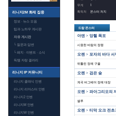
1
무게
획득처
몬스터 처치
리니지2M 화제 집중
정보 · 뉴스 모음
드랍 몬스터
팁과 노하우 게시판
아덴 > 앙헬 폭포
자유 게시판
└
질문과 답변
시원한 바람의 정령
└
패치 · 이벤트 · 소식
오렌 > 포자의 바다 서
득템 자랑 갤러리
뒤틀린 정예 구울
리니지 IP 커뮤니티
오렌 > 검은 숲
리니지 클래식 인벤
계곡 버그베어 정예 대장
리니지 리마스터 인벤
오렌 > 파아그리오의 
리니지2 인벤
셀루
리니지M 인벤
오렌 > 티막 오크 전
리니지W 인벤