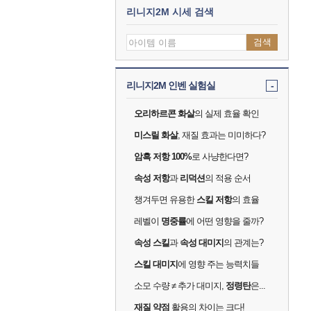
리니지2M 시세 검색
검색
리니지2M 인벤 실험실
-
오리하르콘 화살
의 실제 효율 확인
미스릴 화살
, 재질 효과는 미미하다?
암흑 저항 100%
로 사냥한다면?
속성 저항
과
리덕션
의 적용 순서
챙겨두면 유용한
스킬 저항
의 효율
레벨이
명중률
에 어떤 영향을 줄까?
속성 스킬
과
속성 대미지
의 관계는?
스킬 대미지
에 영향 주는 능력치들
소모 수량 ≠ 추가 대미지,
정령탄
은...
재질 약점
활용의 차이는 크다!