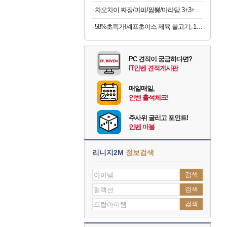
차오차이 짜장/마파/짬뽕/마라탕 3+3+3 골라담기(+2개 증정)
58%초특가!셰프초이스 제육 불고기, 1.5kg, 1개
PC 견적이 궁금하다면?
IT인벤 견적게시판
매일매일,
인벤 출석체크!
주사위 굴리고 포인트!
인벤 마블
리니지2M
정보검색
검색
검색
검색