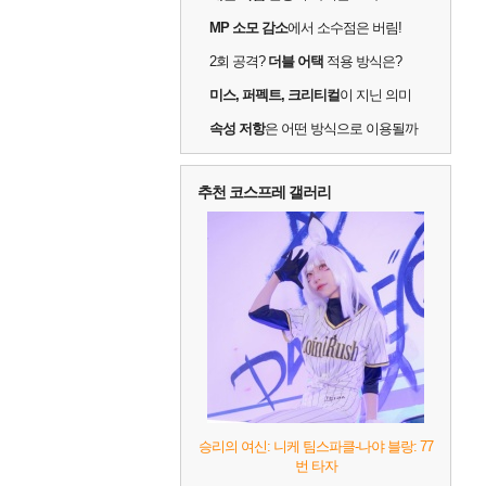
MP 소모 감소
에서 소수점은 버림!
2회 공격?
더블 어택
적용 방식은?
미스, 퍼펙트, 크리티컬
이 지닌 의미
속성 저항
은 어떤 방식으로 이용될까
추천 코스프레 갤러리
승리의 여신: 니케 팀스파클-나야 블랑: 77
번 타자