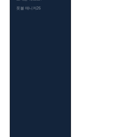
풋볼 매니저26