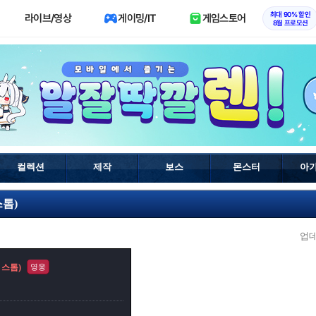
최대 90% 할인
라이브/영상
게이밍/IT
게임스토어
8월 프로모션
컬렉션
제작
보스
몬스터
아
스톰)
업
 스톰)
영웅