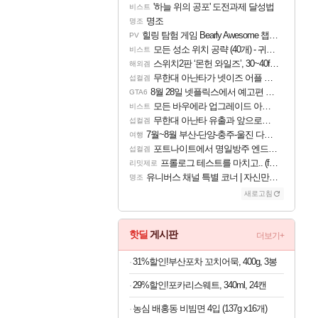
'하늘 위의 공포' 도전과제 달성법
비스트
명조
명조
힐링 탐험 게임 Bearly Awesome 챕터 1 트레일러
PV
모든 성소 위치 공략 (40개) - 귀환한 영혼 도전과제
비스트
스위치2판 ‘몬헌 와일즈’, 30~40fps 목표 추정
해외겜
무한대 아난타가 넷이즈 어플 달력에 일정 등록
섭컬겜
8월 28일 넷플릭스에서 예고편 공개 예정
GTA6
모든 바우에라 업그레이드 아이템 획득 위치 공략 (89개)
비스트
무한대 아난타 유출과 앞으로의 예상 (루머)
섭컬겜
7월~8월 부산-단양-충주-울진 다녀왔어요~
여행
포트나이트에서 명일방주 엔드필드 [펠리카] 판매 예정
섭컬겜
프롤로그 테스트를 마치고.. (feat. 리아)
리밋제로
유니버스 채널 특별 코너 | 자신만의 스타일
명조
새로고침
핫딜
게시판
더보기+
31%할인!부산포차 꼬치어묵, 400g, 3봉
29%할인!포카리스웨트, 340ml, 24캔
농심 배홍동 비빔면 4입 (137g x16개)