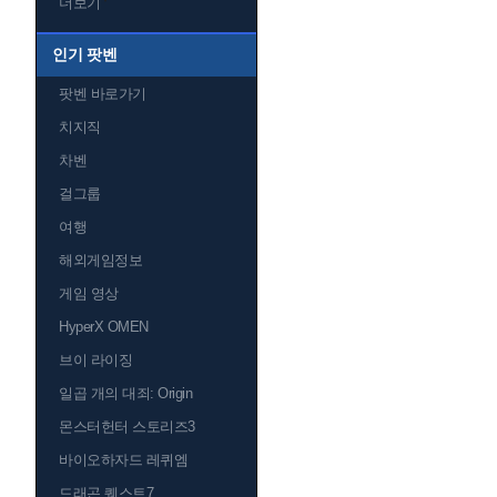
더보기
인기 팟벤
팟벤 바로가기
치지직
차벤
걸그룹
여행
해외게임정보
게임 영상
HyperX OMEN
브이 라이징
일곱 개의 대죄: Origin
몬스터헌터 스토리즈3
바이오하자드 레퀴엠
드래곤 퀘스트7