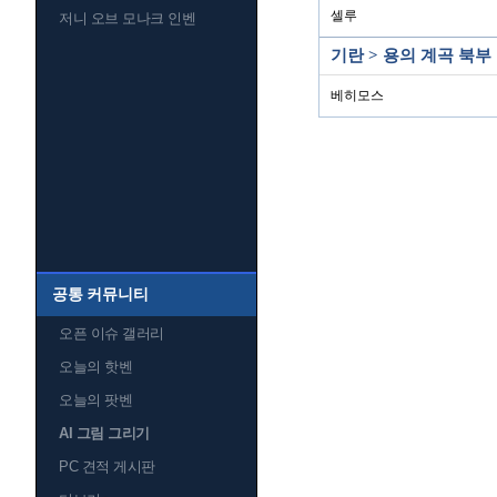
셀루
저니 오브 모나크 인벤
기란 > 용의 계곡 북부
베히모스
공통 커뮤니티
오픈 이슈 갤러리
오늘의 핫벤
오늘의 팟벤
AI 그림 그리기
PC 견적 게시판