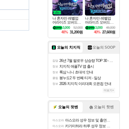
나 혼자만 레벨업
나 혼자만 레벨업
어라이즈 오버드라
어라이즈 오버드라
이브 디럭스 에디션
이브 Solo Leveling A
3,000
52,000
3,000
46,000
Solo Leveling Arise
rise
40%
31,200원
40%
27,600원
Overdrive Deluxe Edi
tion
오늘의 치지직
오늘의 SOOP
26년 7월 팔로우 상승량 TOP 30 - 월간 치지직
잡담
치지직 애플TV 앱 출시
정보
룩삼 니니 초대석 안내
정보
봉누도2 두 번째 티저 - 일상
클립
2026 치지직 이리대회 오픈컵 안내
정보
더보기+
오늘의 팟벤
오늘의 핫벤
아스오라 성우 정보 및 출연작 모음
아스오라
카가미하라 하루 성우 정보 및 주요 필모
아스오라