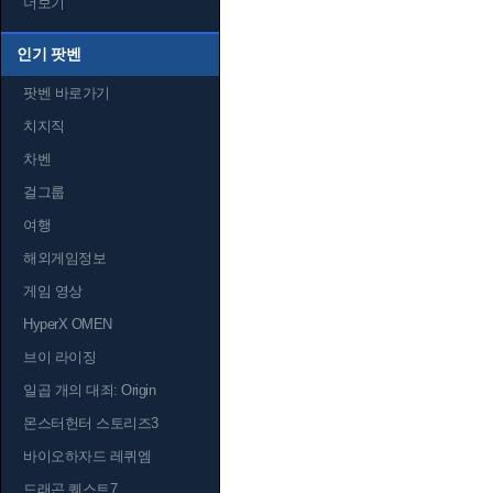
더보기
인기 팟벤
팟벤 바로가기
치지직
차벤
걸그룹
여행
해외게임정보
게임 영상
HyperX OMEN
브이 라이징
일곱 개의 대죄: Origin
몬스터헌터 스토리즈3
바이오하자드 레퀴엠
드래곤 퀘스트7