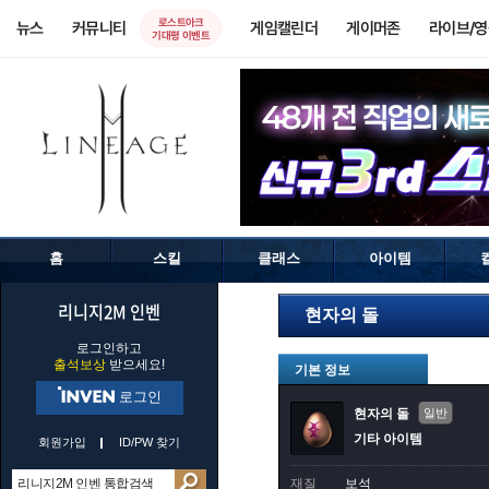
로스트아크
뉴스
커뮤니티
게임캘린더
게이머존
라이브/
기대평 이벤트
홈
스킬
클래스
아이템
리니지2M 인벤
현자의 돌
로그인하고
출석보상
받으세요!
기본 정보
로그인
현자의 돌
일반
기타 아이템
회원가입
ID/PW 찾기
재질
보석