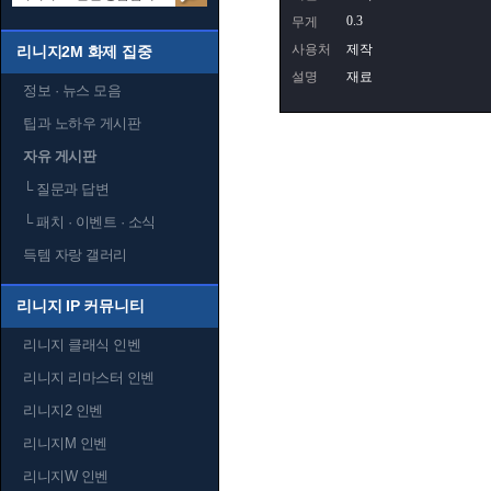
0.3
무게
사용처
제작
리니지2M 화제 집중
설명
재료
정보 · 뉴스 모음
팁과 노하우 게시판
자유 게시판
└
질문과 답변
└
패치 · 이벤트 · 소식
득템 자랑 갤러리
리니지 IP 커뮤니티
리니지 클래식 인벤
리니지 리마스터 인벤
리니지2 인벤
리니지M 인벤
리니지W 인벤