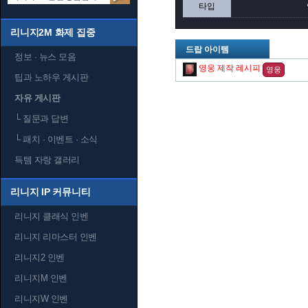
타입
리니지2M 화제 집중
드랍 아이템
정보 · 뉴스 모음
영웅 제작 레시피
영웅
팁과 노하우 게시판
자유 게시판
└
질문과 답변
└
패치 · 이벤트 · 소식
득템 자랑 갤러리
리니지 IP 커뮤니티
리니지 클래식 인벤
리니지 리마스터 인벤
리니지2 인벤
리니지M 인벤
리니지W 인벤