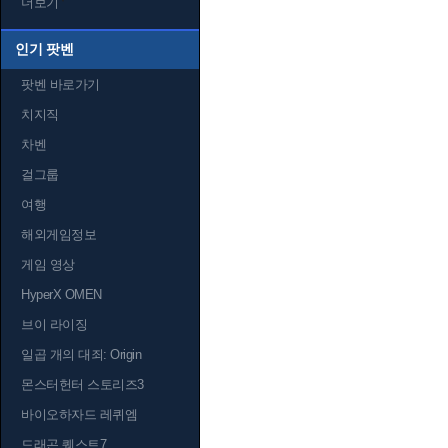
더보기
인기 팟벤
팟벤 바로가기
치지직
차벤
걸그룹
여행
해외게임정보
게임 영상
HyperX OMEN
브이 라이징
일곱 개의 대죄: Origin
몬스터헌터 스토리즈3
바이오하자드 레퀴엠
드래곤 퀘스트7