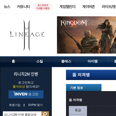
로스트아크
뉴스
커뮤니티
게임캘린더
게이머존
라이브/
기대평 이벤트
홈
스킬
클래스
아이템
리니지2M 인벤
둠 저격병
로그인하고
출석보상
받으세요!
기본 정보
로그인
둠 저격병
회원가입
ID/PW 찾기
등급