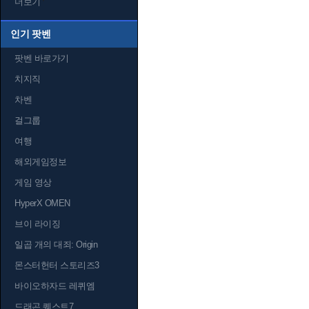
더보기
인기 팟벤
팟벤 바로가기
치지직
차벤
걸그룹
여행
해외게임정보
게임 영상
HyperX OMEN
브이 라이징
일곱 개의 대죄: Origin
몬스터헌터 스토리즈3
바이오하자드 레퀴엠
드래곤 퀘스트7