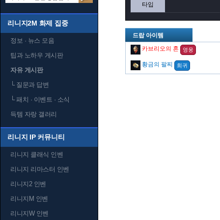
타입
리니지2M 화제 집중
드랍 아이템
정보 · 뉴스 모음
카브리오의 혼
영웅
팁과 노하우 게시판
황금의 팔찌
희귀
자유 게시판
└
질문과 답변
└
패치 · 이벤트 · 소식
득템 자랑 갤러리
리니지 IP 커뮤니티
리니지 클래식 인벤
리니지 리마스터 인벤
리니지2 인벤
리니지M 인벤
리니지W 인벤