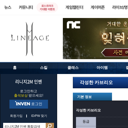
로스트아크
뉴스
커뮤니티
게임캘린더
게이머존
라이브/
기대평 이벤트
홈
스킬
클래스
아이템
리니지2M 인벤
각성한 카브리오
로그인하고
출석보상
받으세요!
기본 정보
로그인
각성한 카브리오
회원가입
ID/PW 찾기
등급