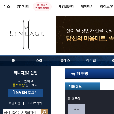
로스트아크
뉴스
커뮤니티
게임캘린더
게이머존
라이브/
기대평 이벤트
홈
스킬
클래스
아이템
리니지2M 인벤
둠 전투병
로그인하고
출석보상
받으세요!
기본 정보
로그인
둠 전투병
회원가입
ID/PW 찾기
등급