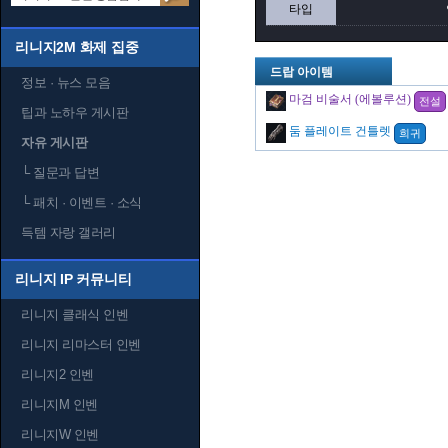
타입
리니지2M 화제 집중
드랍 아이템
정보 · 뉴스 모음
마검 비술서 (에볼루션)
전설
팁과 노하우 게시판
둠 플레이트 건틀렛
희귀
자유 게시판
└
질문과 답변
└
패치 · 이벤트 · 소식
득템 자랑 갤러리
리니지 IP 커뮤니티
리니지 클래식 인벤
리니지 리마스터 인벤
리니지2 인벤
리니지M 인벤
리니지W 인벤