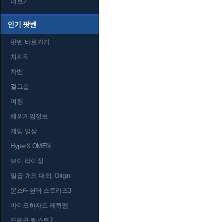
더보기
인기 팟벤
팟벤 바로가기
치지직
차벤
걸그룹
여행
해외게임정보
게임 영상
HyperX OMEN
브이 라이징
일곱 개의 대죄: Origin
몬스터헌터 스토리즈3
바이오하자드 레퀴엠
드래곤 퀘스트7