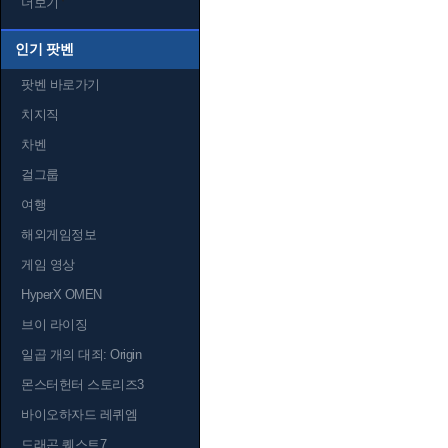
더보기
인기 팟벤
팟벤 바로가기
치지직
차벤
걸그룹
여행
해외게임정보
게임 영상
HyperX OMEN
브이 라이징
일곱 개의 대죄: Origin
몬스터헌터 스토리즈3
바이오하자드 레퀴엠
드래곤 퀘스트7