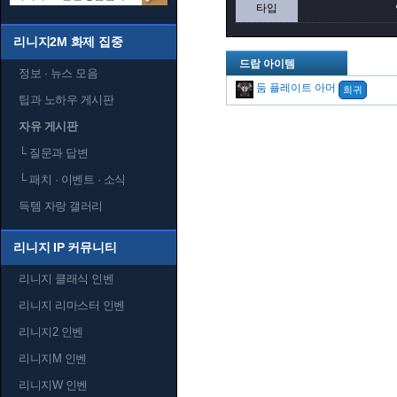
타입
리니지2M 화제 집중
드랍 아이템
정보 · 뉴스 모음
둠 플레이트 아머
희귀
팁과 노하우 게시판
자유 게시판
└
질문과 답변
└
패치 · 이벤트 · 소식
득템 자랑 갤러리
리니지 IP 커뮤니티
리니지 클래식 인벤
리니지 리마스터 인벤
리니지2 인벤
리니지M 인벤
리니지W 인벤