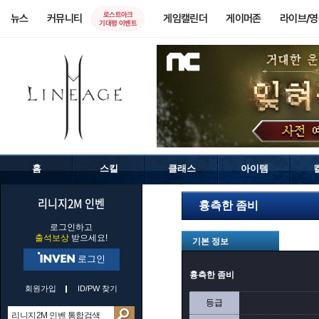
로스트아크
뉴스
커뮤니티
게임캘린더
게이머존
라이브/
기대평 이벤트
홈
스킬
클래스
아이템
리니지2M 인벤
흉측한 좀비
로그인하고
출석보상
받으세요!
기본 정보
로그인
흉측한 좀비
회원가입
ID/PW 찾기
등급