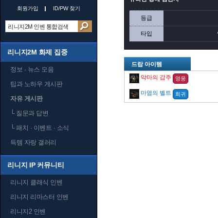
회원가입
ID/PW 찾기
등급
타입
리니지2M 화제 집중
드랍 아이템
정보 · 뉴스 모음
악마의 갑주
영웅
팁과 노하우 게시판
마염의 벨트
희귀
자유 게시판
└
질문과 답변
└
패치 · 이벤트 · 소식
득템 자랑 갤러리
리니지 IP 커뮤니티
리니지 클래식 인벤
리니지 리마스터 인벤
리니지2 인벤