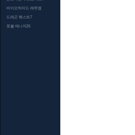
바이오하자드 레퀴엠
드래곤 퀘스트7
풋볼 매니저26