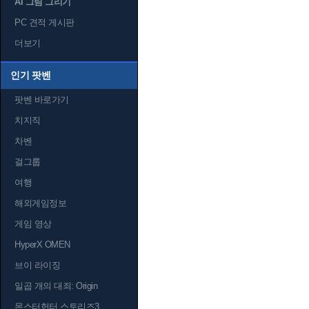
AI 그림 그리기
PC 견적 게시판
더보기
인기 팟벤
팟벤 바로가기
치지직
차벤
걸그룹
여행
해외게임정보
게임 영상
HyperX OMEN
브이 라이징
일곱 개의 대죄: Origin
몬스터헌터 스토리즈3