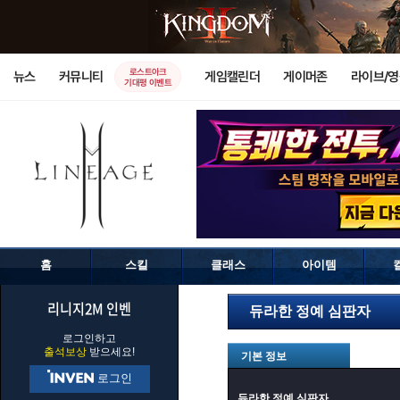
로스트아크
뉴스
커뮤니티
게임캘린더
게이머존
라이브/
기대평 이벤트
홈
스킬
클래스
아이템
리니지2M 인벤
듀라한 정예 심판자
로그인하고
출석보상
받으세요!
기본 정보
로그인
듀라한 정예 심판자