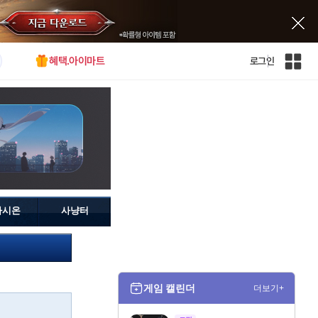
혜택.아이마트
로그인
인
벤
전
체
사
이
트
맵
가시온
사냥터
게임 캘린더
더보기+