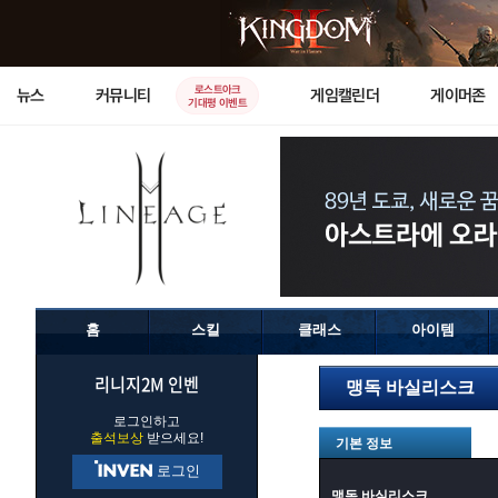
로스트아크
뉴스
커뮤니티
게임캘린더
게이머존
기대평 이벤트
홈
스킬
클래스
아이템
리니지2M 인벤
맹독 바실리스크
로그인하고
출석보상
받으세요!
기본 정보
로그인
맹독 바실리스크