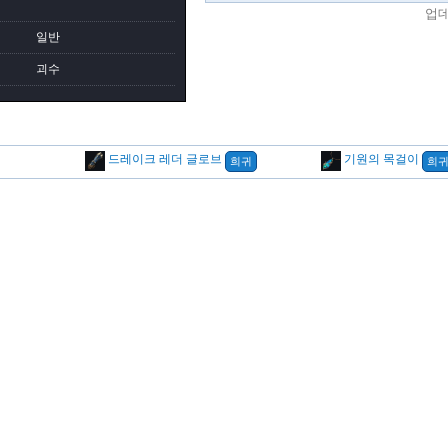
업
일반
괴수
드레이크 레더 글로브
기원의 목걸이
희귀
희