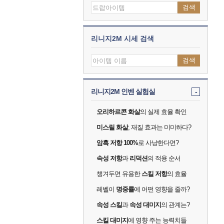
검색
리니지2M 시세 검색
검색
리니지2M 인벤 실험실
-
오리하르콘 화살
의 실제 효율 확인
미스릴 화살
, 재질 효과는 미미하다?
암흑 저항 100%
로 사냥한다면?
속성 저항
과
리덕션
의 적용 순서
챙겨두면 유용한
스킬 저항
의 효율
레벨이
명중률
에 어떤 영향을 줄까?
속성 스킬
과
속성 대미지
의 관계는?
스킬 대미지
에 영향 주는 능력치들