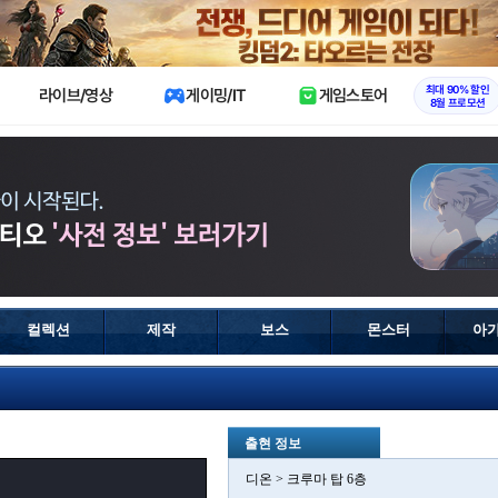
X
최대 90% 할인
라이브/영상
게이밍/IT
게임스토어
8월 프로모션
컬렉션
제작
보스
몬스터
아
출현 정보
디온 > 크루마 탑 6층