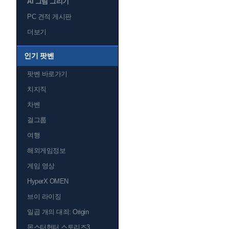
AI 그림 그리기
PC 견적 게시판
더보기
인기 팟벤
팟벤 바로가기
치지직
차벤
걸그룹
여행
해외게임정보
게임 영상
HyperX OMEN
브이 라이징
일곱 개의 대죄: Origin
몬스터헌터 스토리즈3