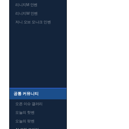
리니지M 인벤
리니지W 인벤
저니 오브 모나크 인벤
공통 커뮤니티
오픈 이슈 갤러리
오늘의 핫벤
오늘의 팟벤