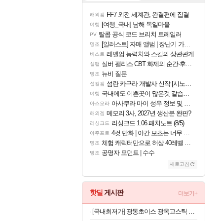
FF7 외전 세계관, 완결편에 집결
해외겜
[여행_국내] 남해 독일마을
여행
탈콥 공식 코드 브리치 트레일러
PV
[일러스트] 자매 앨범 | 장난기 가득한 오후의 공원 (리메이크판)
명조
레벨업 능력치와 스킬의 상관관계
비스트
실버 팰리스 CBT 화제의 순간·후기 모음
실팰
뉴비 질문
명조
섬란 카구라 개발사 신작 [시노비 넥서스] 연내 출시 예정
섭컬겜
국내에도 이쁜곳이 많은것 같습니다
여행
아사쿠라 마이 성우 정보 및 주요 필모
아스오라
메모리 3사, 2027년 생산분 완판?
해외겜
리싱크드 1.06 패치노트 (8/5)
리싱크드
4컷 만화 | 야간 보초는 너무 힘들어
아주프로
체험 캐릭터만으로 허상 40레벨 하이와티아 5분 컷!｜에이메스·린네·모니에 명함
명조
공명자 모먼트 | 수수
명조
새로고침
핫딜
게시판
더보기+
[국내최저가] 광동초이스 광옥고스틱 산삼배양근 30포