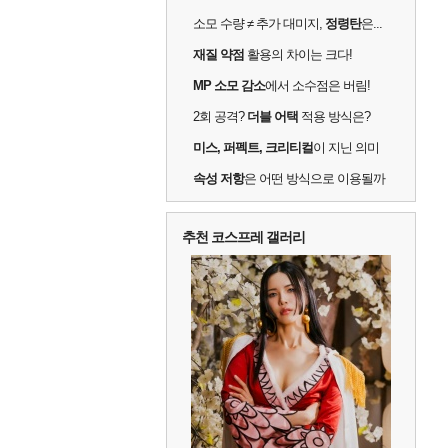
소모 수량 ≠ 추가 대미지,
정령탄
은...
재질 약점
활용의 차이는 크다!
MP 소모 감소
에서 소수점은 버림!
2회 공격?
더블 어택
적용 방식은?
미스, 퍼펙트, 크리티컬
이 지닌 의미
속성 저항
은 어떤 방식으로 이용될까
추천 코스프레 갤러리