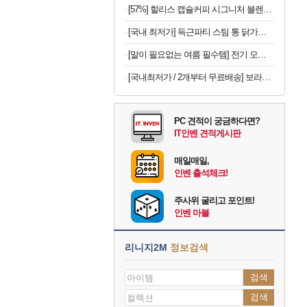
[57%] 할리스 캡슐커피 시그니처 블렌드, 5g, 10개입, 10개
[국내 최저가] 득근파티 스팀 통 닭가슴살 6종 혼합 x 30팩
[말이 필요없는 여름 필수템] 전기 모기채 x 2개
[국내최저가 / 2개부터 무료배송] 보라톡스 보라효소101 곡물발효효소 프로바이오틱스 30포
PC 견적이 궁금하다면?
IT인벤 견적게시판
매일매일,
인벤 출석체크!
주사위 굴리고 포인트!
인벤 마블
리니지2M
정보검색
검색
검색