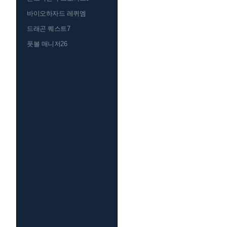
바이오하자드 레퀴엠
드래곤 퀘스트7
풋볼 매니저26