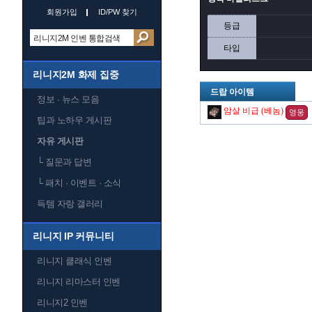
회원가입
ID/PW 찾기
등급
타입
리니지2M 화제 집중
드랍 아이템
정보 · 뉴스 모음
암살 비급 (베놈)
영웅
팁과 노하우 게시판
자유 게시판
└
질문과 답변
└
패치 · 이벤트 · 소식
득템 자랑 갤러리
리니지 IP 커뮤니티
리니지 클래식 인벤
리니지 리마스터 인벤
리니지2 인벤