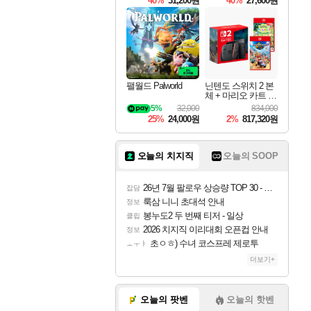
40%
31,200원
40%
27,600원
Overdrive Deluxe Edi
tion
팰월드 Palworld
닌텐도 스위치 2 본
체 + 마리오 카트 월
드 + 포켓몬 포코피
5%
32,000
834,000
아 번들
25%
24,000원
2%
817,320원
오늘의 치지직
오늘의 SOOP
26년 7월 팔로우 상승량 TOP 30 - 월간 치지직
잡담
룩삼 니니 초대석 안내
정보
봉누도2 두 번째 티저 - 일상
클립
2026 치지직 이리대회 오픈컵 안내
정보
초ㅇㅎ) 수녀 코스프레 제로투
ㅗㅜㅑ
더보기+
오늘의 팟벤
오늘의 핫벤