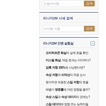
검색
리니지2M 시세 검색
검색
리니지2M 인벤 실험실
-
오리하르콘 화살
의 실제 효율 확인
미스릴 화살
, 재질 효과는 미미하다?
암흑 저항 100%
로 사냥한다면?
속성 저항
과
리덕션
의 적용 순서
챙겨두면 유용한
스킬 저항
의 효율
레벨이
명중률
에 어떤 영향을 줄까?
속성 스킬
과
속성 대미지
의 관계는?
스킬 대미지
에 영향 주는 능력치들