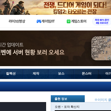
X
최대 90% 할인
라이브/영상
게이밍/IT
게임스토어
8월 프로모션
컬렉션
제작
보스
몬스터
아
출현 정보
※이미지 클
오렌 > 포자 확산지