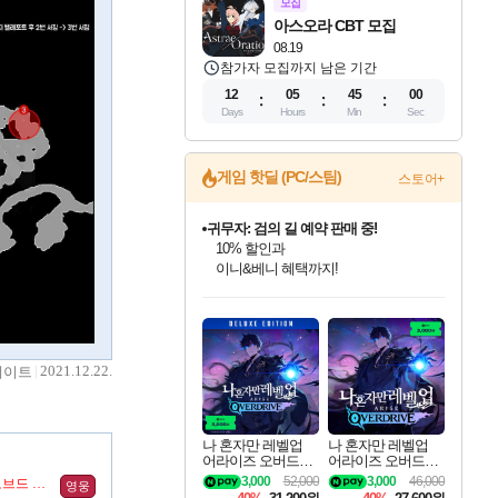
모집
아스오라 CBT 모집
08.19
참가자 모집까지 남은 기간
12
05
44
59
Days
Hours
Min
Sec
귀무자: 검의 길 예약 판매 중!
게임 핫딜 (PC/스팀)
스토어+
10% 할인과
이니&베니 혜택까지!
비스트 오브 리인카네이션 정식 출시!
게임프릭 신작 IP
네이버 혜택가와 함께 예약하세요!
인벤게임즈 8월 특별 할인!
드래곤소드: 어웨이크닝 입점!
문명 7 특별 할인!
커세어 코브 출시 기념 할인!
더 렐릭 퍼스트 가디언 정식 출시
베데스다 40주년 기념 할인 중!
마블 투혼 파이팅 소울즈 예약 판매 중!
캡콤 프렌차이즈 할인 진행 중!
캡콤 일부 상품 상시 할인
스타워즈 은하계 레이서
로블록스 기프트 카드 공식 입점
인기 퍼블리셔 모음!
스팀으로 만나는 드래곤소드!
조선&고려 DLC 출시 예정
해적'섬'을 발전시키자!
설화x하드코어 액션!
베데스다의 명작들을
마블 히어로 총 출동&화려한 격투!
몬헌, 바하 등 인기 IP를
몬헌 와일즈 & 드래곤즈 도그마2
인벤게임즈에서 10% 추가 적립
Robux를 가장 안전하고
최대 90% 할인가를 만나보세요!
네이버혜택과 함께 만나보세요!
50%할인&추가 적립까지!
할인&네이버혜택으로 만나보세요!
네이버페이 혜택과 만나보세요!
40주년 프로모션으로 만나보세요!
네이버 포인트 혜택까지!
할인가에 만나보세요!
일부 에디션 상시 할인!
혜택으로 예약 판매 중
편안하게 충전하세요
2021.12.22.
데이트
나 혼자만 레벨업
나 혼자만 레벨업
어라이즈 오버드라
어라이즈 오버드라
이브 디럭스 에디션
이브 Solo Leveling A
3,000
52,000
3,000
46,000
사제의 기록 (임프로브드 오브)
영웅
Solo Leveling Arise
rise