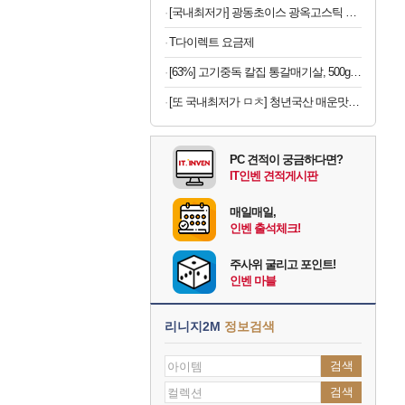
[국내최저가] 광동초이스 광옥고스틱 산삼배양근 30포
T다이렉트 요금제
[63%] 고기중독 칼집 통갈매기살, 500g, 2팩
[또 국내최저가 ㅁㅊ] 청년국산 매운맛 굵은 고춧가루 1kg
PC 견적이 궁금하다면?
IT인벤 견적게시판
매일매일,
인벤 출석체크!
주사위 굴리고 포인트!
인벤 마블
리니지2M
정보검색
검색
검색