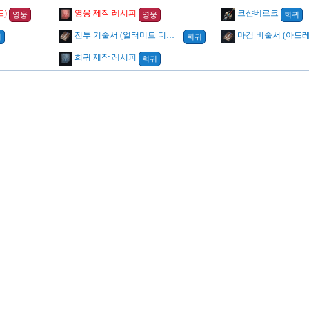
드)
영웅 제작 레시피
크샨베르크
영웅
영웅
희귀
전투 기술서 (얼터미트 디펜스)
마검 비술서 (아드
귀
희귀
희귀 제작 레시피
희귀