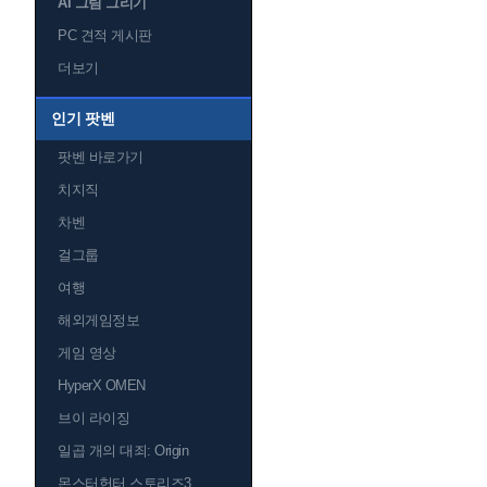
AI 그림 그리기
PC 견적 게시판
더보기
인기 팟벤
팟벤 바로가기
치지직
차벤
걸그룹
여행
해외게임정보
게임 영상
HyperX OMEN
브이 라이징
일곱 개의 대죄: Origin
몬스터헌터 스토리즈3