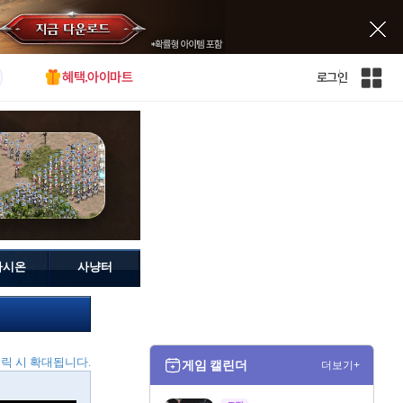
혜택.아이마트
로그인
인
벤
전
체
사
이
트
맵
가시온
사냥터
릭 시 확대됩니다.
게임 캘린더
더보기+