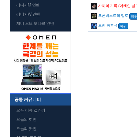
리니지M 인벤
사제의 기록 (아케인 쉴
리니지W 인벤
크론비스트의 망토
희
저니 오브 모나크 인벤
오렌 봉혼석
희귀
공통 커뮤니티
오픈 이슈 갤러리
오늘의 핫벤
오늘의 팟벤