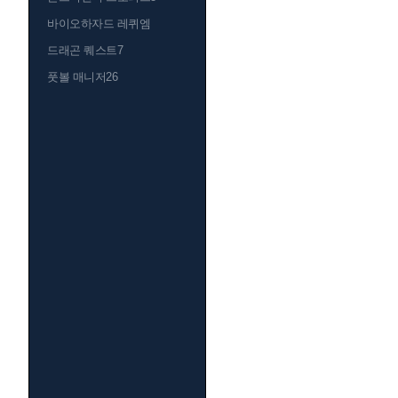
바이오하자드 레퀴엠
드래곤 퀘스트7
풋볼 매니저26