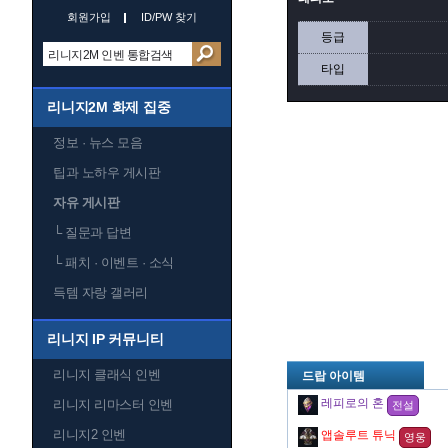
회원가입
ID/PW 찾기
등급
타입
리니지2M 화제 집중
정보 · 뉴스 모음
팁과 노하우 게시판
자유 게시판
└
질문과 답변
└
패치 · 이벤트 · 소식
득템 자랑 갤러리
리니지 IP 커뮤니티
리니지 클래식 인벤
드랍 아이템
레피로의 혼
리니지 리마스터 인벤
전설
리니지2 인벤
앱솔루트 튜닉
영웅