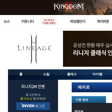
로스트아크
뉴스
커뮤니티
게임캘린더
게이머존
기대평 이벤트
홈
스킬
클래스
아이템
리니지2M 인벤
레피로
로그인하고
출석보상
받으세요!
기본 정보
로그인
레피로