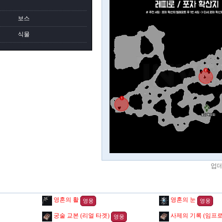
보스
식물
업
영혼의 활
영혼의 눈
영웅
영웅
궁술 교본 (리얼 타겟)
영웅