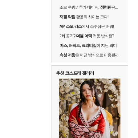
소모 수량 ≠ 추가 대미지,
정령탄
은...
재질 약점
활용의 차이는 크다!
MP 소모 감소
에서 소수점은 버림!
2회 공격?
더블 어택
적용 방식은?
미스, 퍼펙트, 크리티컬
이 지닌 의미
속성 저항
은 어떤 방식으로 이용될까
추천 코스프레 갤러리