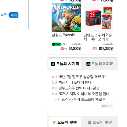
40%
31,200원
40%
27,600원
Overdrive Deluxe Edi
tion
레날린)
희귀
팰월드 Palworld
닌텐도 스위치 2 본
체 + 마리오 카트 월
드 + 포켓몬 포코피
5%
32,000
834,000
아 번들
25%
24,000원
2%
817,320원
오늘의 치지직
오늘의 SOOP
26년 7월 팔로우 상승량 TOP 30 - 월간 치지직
잡담
룩삼 니니 초대석 안내
정보
봉누도2 두 번째 티저 - 일상
클립
2026 치지직 이리대회 오픈컵 안내
정보
초ㅇㅎ) 수녀 코스프레 제로투
ㅗㅜㅑ
더보기+
오늘의 팟벤
오늘의 핫벤