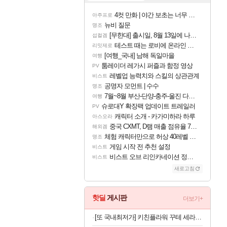
4컷 만화 | 야간 보초는 너무 힘들어
아주프로
뉴비 질문
명조
[무한대] 출시일, 8월 13일에 나오나
섭컬겜
테스트 때는 로비에 온라인 기능이 있는데
리밋제로
[여행_국내] 남해 독일마을
여행
툼레이더 레가시 퍼즐과 함정 영상
PV
레벨업 능력치와 스킬의 상관관계
비스트
공명자 모먼트 | 수수
명조
7월~8월 부산-단양-충주-울진 다녀왔어요~
여행
슈로대Y 확장팩 업데이트 트레일러
PV
캐릭터 소개 - 카가미하라 하루
아스오라
중국 CXMT, D램 매출 점유율 7%…글로벌 4위로 부상
해외겜
체험 캐릭터만으로 허상 40레벨 하이와티아 5분 컷!｜에이메스·린네·모니에 명함
명조
게임 시작 전 추천 설정
비스트
비스트 오브 리인카네이션 정보/공략글 모음
비스트
새로고침
핫딜
게시판
더보기+
[또 국내최저가] 키친플라워 꾸테 세라믹 인덕션 냄비 편수 18cm x 2개