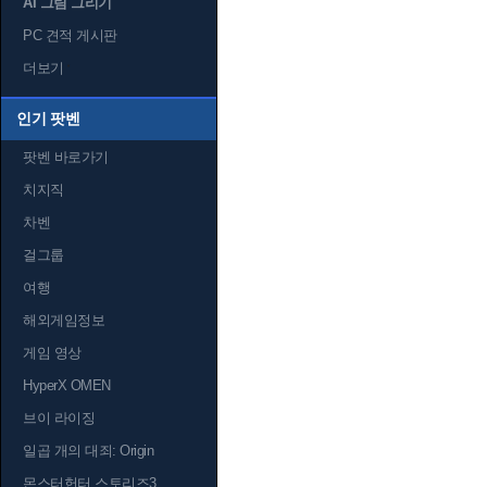
AI 그림 그리기
PC 견적 게시판
더보기
인기 팟벤
팟벤 바로가기
치지직
차벤
걸그룹
여행
해외게임정보
게임 영상
HyperX OMEN
브이 라이징
일곱 개의 대죄: Origin
몬스터헌터 스토리즈3