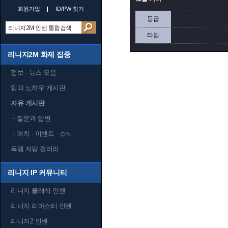
회원가입
ID/PW 찾기
등급
타입
리니지2M 화제 집중
정보 · 뉴스 모음
팁과 노하우 게시판
자유 게시판
└
질문과 답변
└
패치 · 이벤트 · 소식
득템 자랑 갤러리
리니지 IP 커뮤니티
리니지 클래식 인벤
리니지 리마스터 인벤
리니지2 인벤