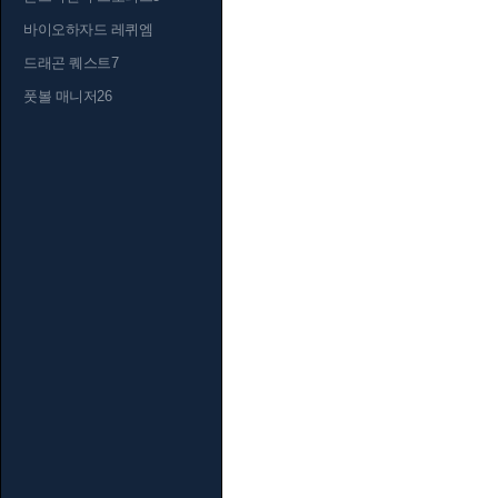
바이오하자드 레퀴엠
드래곤 퀘스트7
풋볼 매니저26