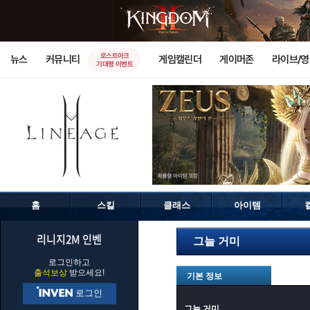
로스트아크
뉴스
커뮤니티
게임캘린더
게이머존
라이브/
기대평 이벤트
홈
스킬
클래스
아이템
리니지2M 인벤
그늘 거미
로그인하고
출석보상
받으세요!
기본 정보
로그인
그늘 거미