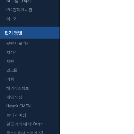
AI 그림 그리기
PC 견적 게시판
더보기
인기 팟벤
팟벤 바로가기
치지직
차벤
걸그룹
여행
해외게임정보
게임 영상
HyperX OMEN
브이 라이징
일곱 개의 대죄: Origin
몬스터헌터 스토리즈3