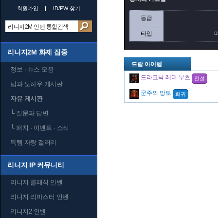
회원가입
ID/PW 찾기
등급
타입
리니지2M 화제 집중
드랍 아이템
정보 · 뉴스 모음
드라코닉 레더 부츠
전설
팁과 노하우 게시판
군주의 망토
희귀
자유 게시판
└
질문과 답변
└
패치 · 이벤트 · 소식
득템 자랑 갤러리
리니지 IP 커뮤니티
리니지 클래식 인벤
리니지 리마스터 인벤
리니지2 인벤