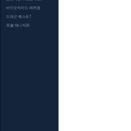
바이오하자드 레퀴엠
드래곤 퀘스트7
풋볼 매니저26