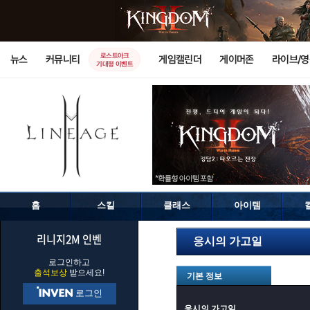
로스트아크
뉴스
커뮤니티
게임캘린더
게이머존
라이브/
기대평 이벤트
홈
스킬
클래스
아이템
리니지2M 인벤
응시의 가고일
로그인하고
출석보상
받으세요!
기본 정보
로그인
응시의 가고일