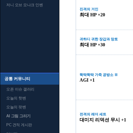
저니 오브 모나크 인벤
진격의 거인
최대 HP +20
귀하디 귀한 장갑과 망토
최대 HP +30
뚝딱뚝딱 가죽 공방소 Ⅲ
공통 커뮤니티
AGI +1
오픈 이슈 갤러리
오늘의 핫벤
오늘의 팟벤
전격의 레더 세트
AI 그림 그리기
대미지 리덕션 무시 +1
PC 견적 게시판