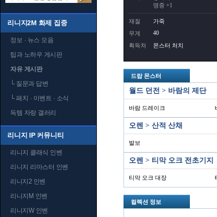
명중 +1
재질
가죽
리니지2M 화제 집중
40
무게
정보 · 뉴스 모음
획득처
몬스터 처치
팁과 노하우 게시판
자유 게시판
드랍 몬스터
└
질문과 답변
월드 던전 > 바람의 제단
└
패치 · 이벤트 · 소식
바람 드레이크
득템 자랑 갤러리
오렌 > 산적 산채
리니지 IP 커뮤니티
발보
리니지 클래식 인벤
오렌 > 티막 오크 전초기지
리니지 리마스터 인벤
티막 오크 대장
리니지2 인벤
리니지M 인벤
컬렉션 정보
리니지W 인벤