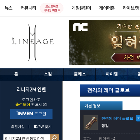
로스트아크
뉴스
커뮤니티
게임캘린더
게이머존
라이브/
기대평 이벤트
홈
스킬
클래스
아이템
리니지2M 인벤
전격의 레더 글로브
로그인하고
출석보상
받으세요!
기본 정보
로그인
전격의 레더 글로브
장갑
회원가입
ID/PW 찾기
효과
방어력 +2