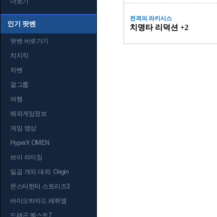
더보기
전격의 라키시스
인기 팟벤
치명타 리덕션 +2
팟벤 바로가기
치지직
차벤
걸그룹
여행
해외게임정보
게임 영상
HyperX OMEN
브이 라이징
일곱 개의 대죄: Origin
몬스터헌터 스토리즈3
바이오하자드 레퀴엠
드래곤 퀘스트7