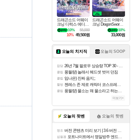
드래곤소드 어웨이
드래곤소드 어웨이
크닝 디럭스 에디션
크닝 DragonSword A
DragonSword Awake
wakening
10%
55,000
10%
ning Deluxe Edition
10%
49,500원
33,000원
오늘의 치지직
오늘의 SOOP
26년 7월 팔로우 상승량 TOP 30 - 월간 치지직
잡담
풍월량) 놀래서 헤드셋 벗어 던짐
클립
임나은) 진짜 음지;;
클립
젠레스 존 제로 캐릭터 코스프레한 꽁주
짤방
풍월량) 물소는 왜 물소라고 하는거야? 아! 그만 ㅋㅋ 알았어 ㅋㅋ
클립
더보기+
오늘의 팟벤
오늘의 핫벤
버전 콘텐츠 미리 보기 | 3.6 버전 「신기루 속 등불 그림자, 속세에 깃든 검의 결심」이 8월 20일에 업데이트됩니다!
명조
포트나이트에서 명일방주 엔드필드 [펠리카] 판매 예정
섭컬겜