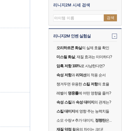
리니지2M 시세 검색
검색
리니지2M 인벤 실험실
-
오리하르콘 화살
의 실제 효율 확인
미스릴 화살
, 재질 효과는 미미하다?
암흑 저항 100%
로 사냥한다면?
속성 저항
과
리덕션
의 적용 순서
챙겨두면 유용한
스킬 저항
의 효율
레벨이
명중률
에 어떤 영향을 줄까?
속성 스킬
과
속성 대미지
의 관계는?
스킬 대미지
에 영향 주는 능력치들
소모 수량 ≠ 추가 대미지,
정령탄
은...
재질 약점
활용의 차이는 크다!