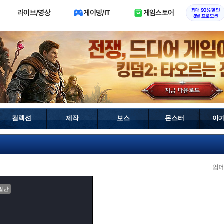
최대 90% 할인
라이브/영상
게이밍/IT
게임스토어
8월 프로모션
컬렉션
제작
보스
몬스터
아
업
일반