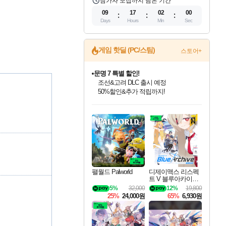
참가자 모집까지 남은 기간
09
17
01
59
Days
Hours
Min
Sec
게임 핫딜 (PC/스팀)
스토어+
문명 7 특별 할인!
조선&고려 DLC 출시 예정
50%할인&추가 적립까지!
마블 투혼 파이팅 소울즈 정식출시!
마블 히어로 총 출동&화려한 격투!
인벤게임즈 8월 특별 할인!
드래곤소드: 어웨이크닝 입점!
귀무자: 검의 길 예약 판매 중!
비스트 오브 리인카네이션 정식 출시!
커세어 코브 출시 기념 할인!
더 렐릭 퍼스트 가디언 정식 출시
베데스다 40주년 기념 할인 중!
캡콤 프렌차이즈 할인 진행 중!
캡콤 일부 상품 상시 할인
스타워즈 은하계 레이서
로블록스 기프트 카드 공식 입점
네이버 포인트 혜택까지!
인기 퍼블리셔 모음!
스팀으로 만나는 드래곤소드!
10% 할인과
게임프릭 신작 IP
해적'섬'을 발전시키자!
설화x하드코어 액션!
베데스다의 명작들을
몬헌, 바하 등 인기 IP를
몬헌 와일즈 & 드래곤즈 도그마2
인벤게임즈에서 10% 추가 적립
Robux를 가장 안전하고
최대 90% 할인가를 만나보세요!
네이버혜택과 함께 만나보세요!
이니&베니 혜택까지!
네이버 혜택가와 함께 예약하세요!
할인&네이버혜택으로 만나보세요!
네이버페이 혜택과 만나보세요!
40주년 프로모션으로 만나보세요!
할인가에 만나보세요!
일부 에디션 상시 할인!
혜택으로 예약 판매 중
편안하게 충전하세요
팰월드 Palworld
디제이맥스 리스펙
트 V 블루아카이브
팩 DJMAX RESPE
5%
32,000
12%
19,800
CT V Blue Archive P
25%
24,000원
65%
6,930원
ack DLC