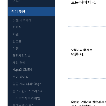
더보기
모든 대미지 +1
인기 팟벤
팟벤 바로가기
치지직
차벤
걸그룹
여행
모험가의 활 세트
명중 +1
해외게임정보
게임 영상
HyperX OMEN
브이 라이징
일곱 개의 대죄: Origin
몬스터헌터 스토리즈3
바이오하자드 레퀴엠
숙련된 모험가의 한손검 세
드래곤 퀘스트7