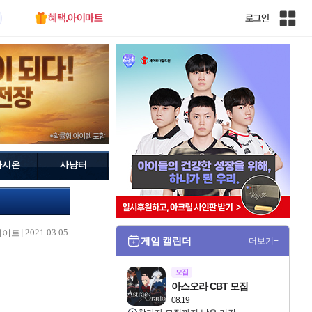
혜택.아이마트
로그인
인
벤
전
체
사
이
트
맵
가시온
사냥터
2021.03.05.
데이트
게임 캘린더
더보기+
모집
아스오라 CBT 모집
08.19