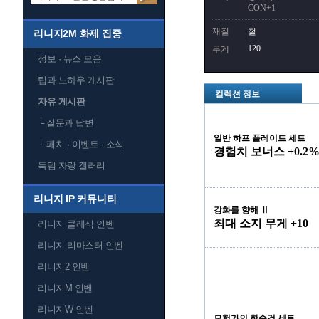
CON+1
재질
철
리니지2M 화제 집중
120
무게
정보 · 뉴스 모음
팁과 노하우 게시판
컬렉션 정보
자유 게시판
└
질문과 답변
일반 하프 플레이트 세트
└
패치 · 이벤트 · 소식
경험치 보너스 +0.2
득템 자랑 갤러리
리니지 IP 커뮤니티
강화를 향해 Ⅱ
최대 소지 무게 +10
리니지 클래식 인벤
리니지 리마스터 인벤
리니지2 인벤
리니지M 인벤
리니지W 인벤
모험가의 한손검 세트