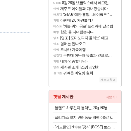
8월 28일 넷플릭스에서 예고편 공개 예정
GTA6
제주도 아이들과 다녀왔습니다.
여행
‘GTA 6’ 예판 흥행…테이크투 “내부 예상 크게 넘어”
해외겜
아반테 2.0 자연흡기?
차벤
'하늘 위의 공포' 도전과제 달성법
비스트
합천 을 다녀왔습니다
여행
[명조 | 도미노피자 콜라보] 예고
명조
힐러는 안나오고
명조
오사카 가족여행
여행
무한대 아난타 유출과 앞으로의 예상 (루머)
섭컬겜
내차 인증합니당~
차벤
세계관 소개 | 소명 상인회
명조
귀여운 아일릿 원희
걸그룹
새로고침
핫딜
게시판
더보기+
블렌드 하루견과 블랙빈, 20g, 50봉
플리다스 코지 반려동물 백팩 이동가방, 반려견 반려묘, 카키, S, 1개
[카드할인] N배송 [공식] [BOSE] 보스 QC 헤드폰 트와일라잇 블루