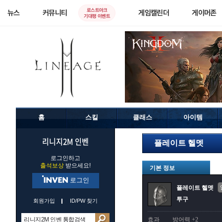
로스트아크
뉴스
커뮤니티
게임캘린더
게이머존
기대평 이벤트
홈
스킬
클래스
아이템
리니지2M 인벤
플레이트 헬멧
로그인하고
출석보상
받으세요!
기본 정보
로그인
플레이트 헬멧
투구
회원가입
ID/PW 찾기
효과
방어력 +2