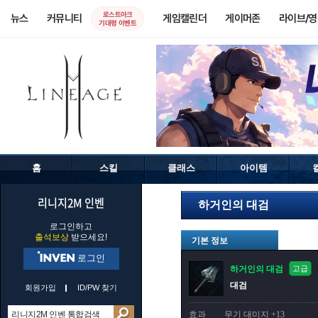
로스트아크
뉴스
커뮤니티
게임캘린더
게이머존
라이브/
기대평 이벤트
홈
스킬
클래스
아이템
리니지2M 인벤
하거인의 대검
로그인하고
출석보상
받으세요!
기본 정보
로그인
하거인의 대검
고급
대검
회원가입
ID/PW 찾기
효과
무기 대미지 +13