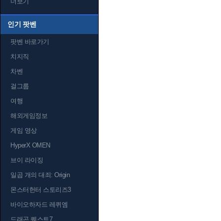
더보기
인기 팟벤
팟벤 바로가기
치지직
차벤
걸그룹
여행
해외게임정보
게임 영상
HyperX OMEN
브이 라이징
일곱 개의 대죄: Origin
몬스터헌터 스토리즈3
바이오하자드 레퀴엠
드래곤 퀘스트7