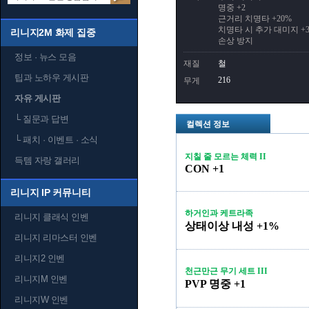
명중 +2
근거리 치명타 +20%
치명타 시 추가 대미지 +
리니지2M 화제 집중
손상 방지
정보 · 뉴스 모음
재질
철
팁과 노하우 게시판
216
무게
자유 게시판
└
질문과 답변
컬렉션 정보
└
패치 · 이벤트 · 소식
지칠 줄 모르는 체력 II
득템 자랑 갤러리
CON +1
리니지 IP 커뮤니티
하거인과 케트라족
리니지 클래식 인벤
상태이상 내성 +1%
리니지 리마스터 인벤
리니지2 인벤
천근만근 무기 세트 III
리니지M 인벤
PVP 명중 +1
리니지W 인벤