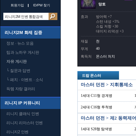
망토
회원가입
ID/PW 찾기
효과
방어력 +7
스턴 내성 +5%
스킬 저항 +30
대미지 리덕션 +3
리니지2M 화제 집중
재질
천
정보 · 뉴스 모음
40
무게
팁과 노하우 게시판
획득처
몬스터 처치
자유 게시판
└
질문과 답변
드랍 몬스터
└
패치 · 이벤트 · 소식
마스터 던전 > 지휘통제소
득템 자랑 갤러리
1세대 C11형 경계병
리니지 IP 커뮤니티
2세대 C16형 투척병
리니지 클래식 인벤
마스터 던전 > 제2 동력제
리니지 리마스터 인벤
1세대 S28형 탐색병
리니지2 인벤