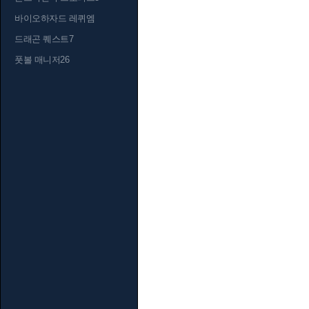
바이오하자드 레퀴엠
드래곤 퀘스트7
풋볼 매니저26