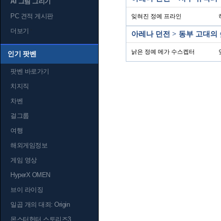
AI 그림 그리기
PC 견적 게시판
잊혀진 정예 프라인
더보기
아레나 던전 > 동부 고대의
낡은 정예 메가 수스켑터
인기 팟벤
팟벤 바로가기
치지직
차벤
걸그룹
여행
해외게임정보
게임 영상
HyperX OMEN
브이 라이징
일곱 개의 대죄: Origin
몬스터헌터 스토리즈3