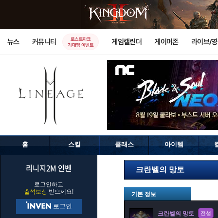
로스트아크
뉴스
커뮤니티
게임캘린더
게이머존
라이브/
기대평 이벤트
홈
스킬
클래스
아이템
리니지2M 인벤
크란벨의 망토
로그인하고
출석보상
받으세요!
기본 정보
로그인
크란벨의 망토
전설