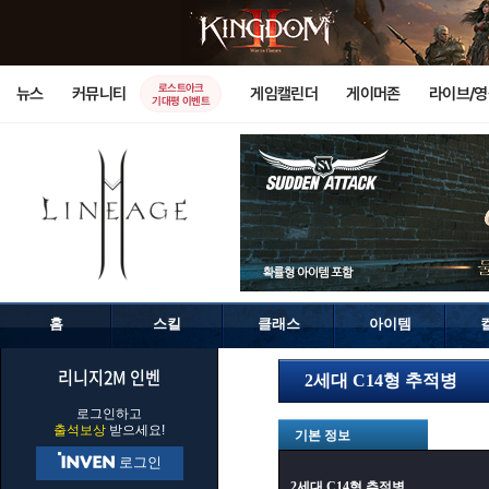
로스트아크
뉴스
커뮤니티
게임캘린더
게이머존
라이브/
기대평 이벤트
홈
스킬
클래스
아이템
리니지2M 인벤
2세대 C14형 추적병
로그인하고
출석보상
받으세요!
기본 정보
로그인
2세대 C14형 추적병