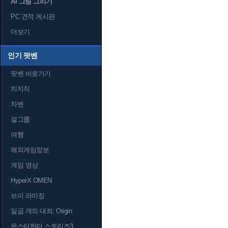
AI 그림 그리기
PC 견적 게시판
더보기
인기 팟벤
팟벤 바로가기
치지직
차벤
걸그룹
여행
해외게임정보
게임 영상
HyperX OMEN
브이 라이징
일곱 개의 대죄: Origin
몬스터헌터 스토리즈3