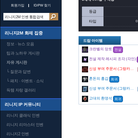
회원가입
ID/PW 찾기
등급
타입
리니지2M 화제 집중
드랍 아이템
정보 · 뉴스 모음
크란벨의 망토
전설
팁과 노하우 게시판
전설 제작 레시피 조각 (각인)
자유 게시판
신성 부여 주문서 (그랑카인의 징벌)
└
질문과 답변
혼돈의 흉갑
희귀
└
패치 · 이벤트 · 소식
신성 부여 주문서 (그랑카인의 처단)
득템 자랑 갤러리
고대의 환영석
희귀
리니지 IP 커뮤니티
리니지 클래식 인벤
리니지 리마스터 인벤
리니지2 인벤