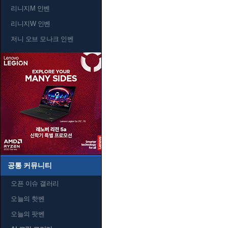
리니지M 인벤
리니지W 인벤
저니 오브 모나크 인벤
공통 커뮤니티
오픈 이슈 갤러리
오늘의 핫벤
오늘의 팟벤