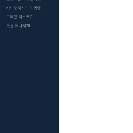
바이오하자드 레퀴엠
드래곤 퀘스트7
풋볼 매니저26