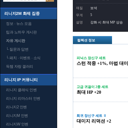
재질
보석
리니지2M 화제 집중
5
무게
설명
강화 시 최대 MP 상승
정보 · 뉴스 모음
팁과 노하우 게시판
컬렉션 정보
자유 게시판
└
질문과 답변
└
패치 · 이벤트 · 소식
피닉스 장신구 세트
스턴 적중 +1%, 마법 대미
득템 자랑 갤러리
리니지 IP 커뮤니티
고급 귀걸이 2종 세트
리니지 클래식 인벤
최대 HP +20
리니지 리마스터 인벤
리니지2 인벤
리니지M 인벤
희귀 장신구 세트 Ⅱ
대미지 리덕션 +2
리니지W 인벤