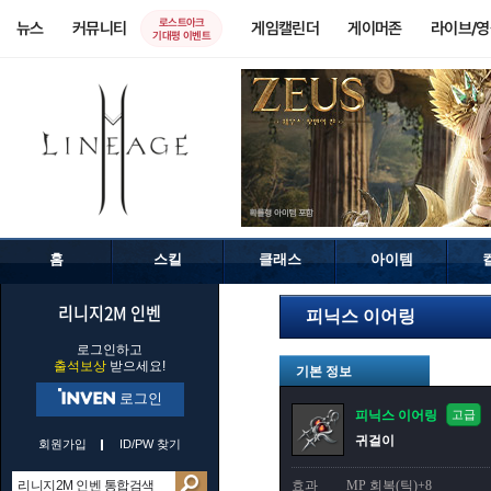
로스트아크
뉴스
커뮤니티
게임캘린더
게이머존
라이브/
기대평 이벤트
홈
스킬
클래스
아이템
리니지2M 인벤
피닉스 이어링
로그인하고
출석보상
받으세요!
기본 정보
로그인
피닉스 이어링
고급
귀걸이
회원가입
ID/PW 찾기
효과
MP 회복(틱)+8