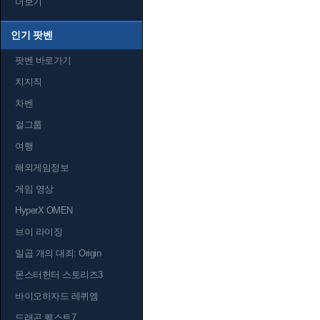
더보기
인기 팟벤
팟벤 바로가기
치지직
차벤
걸그룹
여행
해외게임정보
게임 영상
HyperX OMEN
브이 라이징
일곱 개의 대죄: Origin
몬스터헌터 스토리즈3
바이오하자드 레퀴엠
드래곤 퀘스트7