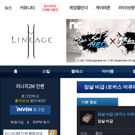
로스트아크
뉴스
커뮤니티
게임캘린더
게이머존
라이브/
기대평 이벤트
홈
스킬
클래스
아이템
리니지2M 인벤
암살 비급 (포커스 어큐
로그인하고
출석보상
받으세요!
기본 정보
로그인
암살 비급 (포커스 어큐
암살 비급
회원가입
ID/PW 찾기
재질
종이