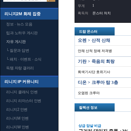
1
무게
획득처
몬스터 처치
리니지2M 화제 집중
정보 · 뉴스 모음
드랍 몬스터
팁과 노하우 게시판
오렌 > 산적 산채
자유 게시판
└
질문과 답변
안채 산적 정예 저격병
└
패치 · 이벤트 · 소식
기란 > 죽음의 회랑
득템 자랑 갤러리
회색기사단 호위기사
리니지 IP 커뮤니티
디온 > 크루마 탑 3층
리니지 클래식 인벤
오염된 크루마
리니지 리마스터 인벤
컬렉션 정보
리니지2 인벤
리니지M 인벤
상급 암살 비급
리니지W 인벤