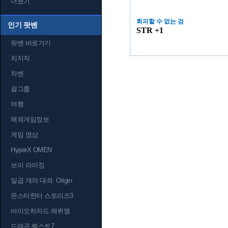
더보기
회피할 수 없는 검
인기 팟벤
STR +1
팟벤 바로가기
치지직
차벤
걸그룹
여행
해외게임정보
게임 영상
HyperX OMEN
브이 라이징
일곱 개의 대죄: Origin
몬스터헌터 스토리즈3
바이오하자드 레퀴엠
드래곤 퀘스트7