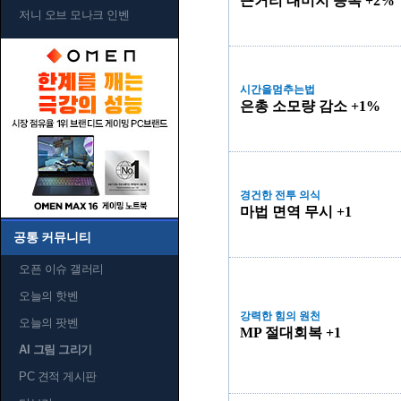
근거리 대미지 증폭 +2%
저니 오브 모나크 인벤
시간을멈추는법
은총 소모량 감소 +1%
경건한 전투 의식
마법 면역 무시 +1
공통 커뮤니티
오픈 이슈 갤러리
오늘의 핫벤
강력한 힘의 원천
오늘의 팟벤
MP 절대회복 +1
AI 그림 그리기
PC 견적 게시판