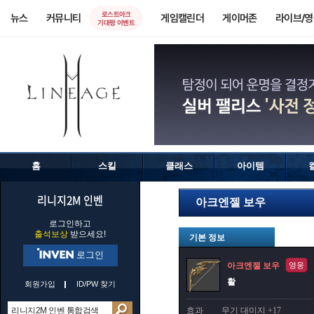
로스트아크
뉴스
커뮤니티
게임캘린더
게이머존
라이브/
기대평 이벤트
홈
스킬
클래스
아이템
리니지2M 인벤
아크엔젤 보우
로그인하고
출석보상
받으세요!
기본 정보
로그인
아크엔젤 보우
영웅
활
회원가입
ID/PW 찾기
효과
무기 대미지 +17