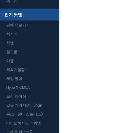
더보기
인기 팟벤
팟벤 바로가기
치지직
차벤
걸그룹
여행
해외게임정보
게임 영상
HyperX OMEN
브이 라이징
일곱 개의 대죄: Origin
몬스터헌터 스토리즈3
바이오하자드 레퀴엠
드래곤 퀘스트7