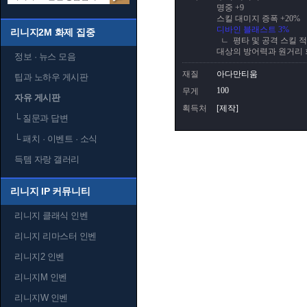
명중 +9
스킬 대미지 증폭 +20%
디바인 블래스트 3%
리니지2M 화제 집중
평타 및 공격 스킬 
대상의 방어력과 원거리 
정보 · 뉴스 모음
재질
아다만티움
팁과 노하우 게시판
100
무게
자유 게시판
획득처
[제작]
└
질문과 답변
└
패치 · 이벤트 · 소식
득템 자랑 갤러리
리니지 IP 커뮤니티
리니지 클래식 인벤
리니지 리마스터 인벤
리니지2 인벤
리니지M 인벤
리니지W 인벤