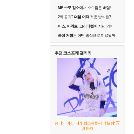
MP 소모 감소
에서 소수점은 버림!
2회 공격?
더블 어택
적용 방식은?
미스, 퍼펙트, 크리티컬
이 지닌 의미
속성 저항
은 어떤 방식으로 이용될까
추천 코스프레 갤러리
승리의 여신: 니케 팀스파클-나야 블랑: 77
번 타자