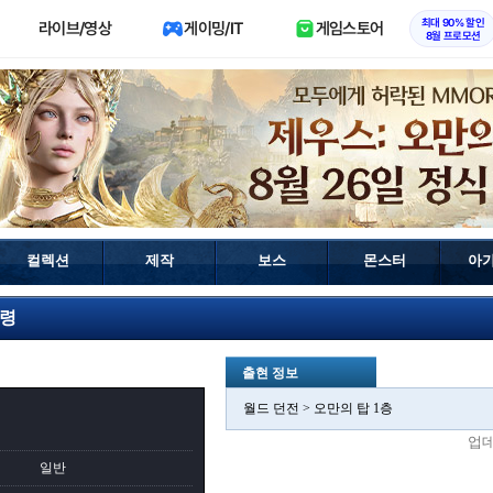
최대 90% 할인
라이브/영상
게이밍/IT
게임스토어
8월 프로모션
컬렉션
제작
보스
몬스터
아
원령
출현 정보
월드 던전 > 오만의 탑 1층
업
일반