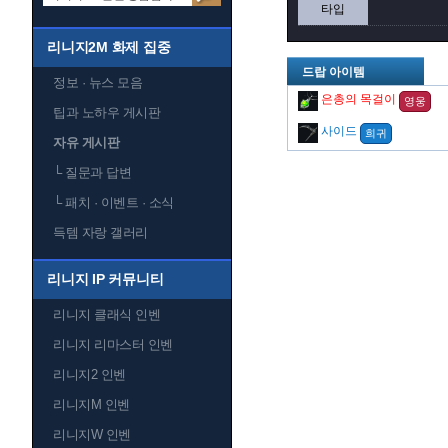
타입
리니지2M 화제 집중
드랍 아이템
정보 · 뉴스 모음
은총의 목걸이
영웅
팁과 노하우 게시판
사이드
희귀
자유 게시판
└
질문과 답변
└
패치 · 이벤트 · 소식
득템 자랑 갤러리
리니지 IP 커뮤니티
리니지 클래식 인벤
리니지 리마스터 인벤
리니지2 인벤
리니지M 인벤
리니지W 인벤