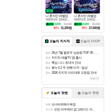
나 혼자만 레벨업
나 혼자만 레벨업
어라이즈 오버드라
어라이즈 오버드라
이브 디럭스 에디션
이브 Solo Leveling A
3,000
52,000
3,000
46,000
Solo Leveling Arise
rise
40%
31,200원
40%
27,600원
Overdrive Deluxe Edi
tion
오늘의 치지직
오늘의 SOOP
26년 7월 팔로우 상승량 TOP 30 - 월간 치지직
잡담
치지직 애플TV 앱 출시
정보
룩삼 니니 초대석 안내
정보
봉누도2 두 번째 티저 - 일상
클립
2026 치지직 이리대회 오픈컵 안내
정보
더보기+
오늘의 팟벤
오늘의 핫벤
선녀바위해수욕장
여행
모든 바우에라 업그레이드 아이템 획득 위치 공략 (89개)
비스트