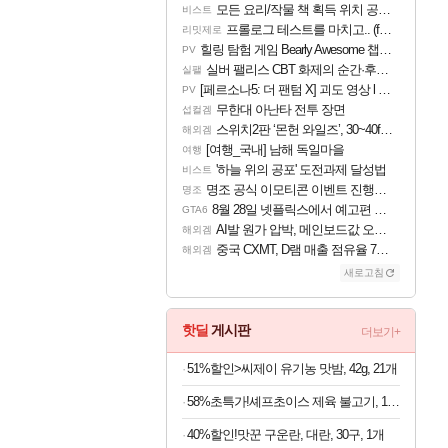
모든 요리/작물 책 획득 위치 공략 (36개) - 미식가 도전과제
비스트
프롤로그 테스트를 마치고.. (feat. 리아)
리밋제로
힐링 탐험 게임 Bearly Awesome 챕터 1 트레일러
PV
실버 팰리스 CBT 화제의 순간·후기 모음
실팰
[페르소나5: 더 팬텀 X] 괴도 영상 l 타카마키 안·댄싱 스타
PV
무한대 아난타 전투 장면
섭컬겜
스위치2판 ‘몬헌 와일즈’, 30~40fps 목표 추정
해외겜
[여행_국내] 남해 독일마을
여행
'하늘 위의 공포' 도전과제 달성법
비스트
명조 공식 이모티콘 이벤트 진행해봤습니다! 참여부터 추첨까지????
명조
8월 28일 넷플릭스에서 예고편 공개 예정
GTA6
AI발 원가 압박, 메인보드값 오르나
해외겜
중국 CXMT, D램 매출 점유율 7%…글로벌 4위로 부상
해외겜
새로고침
핫딜
게시판
더보기+
51%할인>씨제이 유기농 맛밤, 42g, 21개
58%초특가!셰프초이스 제육 불고기, 1.5kg, 1개
40%할인!맛꾼 구운란, 대란, 30구, 1개