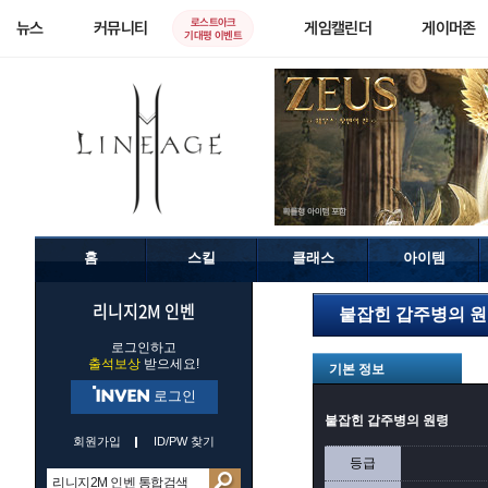
로스트아크
뉴스
커뮤니티
게임캘린더
게이머존
기대평 이벤트
홈
스킬
클래스
아이템
리니지2M 인벤
붙잡힌 갑주병의 
로그인하고
출석보상
받으세요!
기본 정보
로그인
붙잡힌 갑주병의 원령
회원가입
ID/PW 찾기
등급