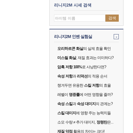
리니지2M 시세 검색
검색
리니지2M 인벤 실험실
-
오리하르콘 화살
의 실제 효율 확인
미스릴 화살
, 재질 효과는 미미하다?
암흑 저항 100%
로 사냥한다면?
속성 저항
과
리덕션
의 적용 순서
챙겨두면 유용한
스킬 저항
의 효율
레벨이
명중률
에 어떤 영향을 줄까?
속성 스킬
과
속성 대미지
의 관계는?
스킬 대미지
에 영향 주는 능력치들
소모 수량 ≠ 추가 대미지,
정령탄
은...
재질 약점
활용의 차이는 크다!