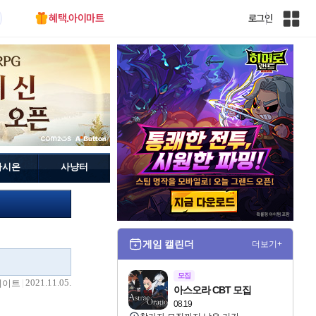
혜택.아이마트
로그인
인
벤
전
체
사
이
트
맵
가시온
사냥터
게임 캘린더
더보기+
모집
2021.11.05.
데이트
아스오라 CBT 모집
08.19