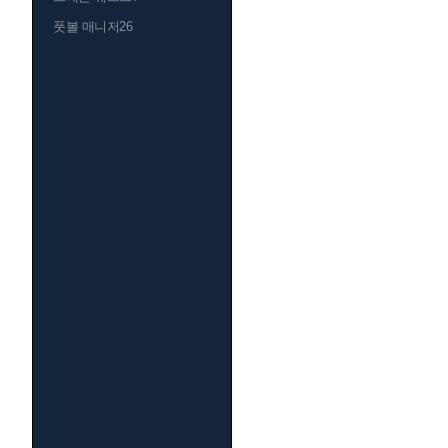
풋볼 매니저26