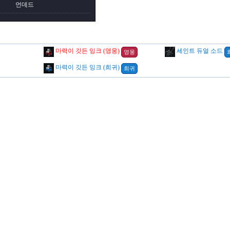
언데드
마력이 깃든 잉크 (영웅)
세인트 듀얼 소드
영웅
마력이 깃든 잉크 (희귀)
희귀