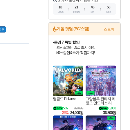
참가자 모집까지 남은 기간
10
21
46
49
Days
Hours
Min
Sec
게임 핫딜 (PC/스팀)
스토어+
희귀
문명 7 특별 할인!
조선&고려 DLC 출시 예정
50%할인&추가 적립까지!
마블 투혼 파이팅 소울즈 정식출시!
인벤게임즈 8월 특별 할인!
드래곤소드: 어웨이크닝 입점!
귀무자: 검의 길 예약 판매 중!
비스트 오브 리인카네이션 정식 출시!
커세어 코브 출시 기념 할인!
더 렐릭 퍼스트 가디언 정식 출시
베데스다 40주년 기념 할인 중!
캡콤 프렌차이즈 할인 진행 중!
캡콤 일부 상품 상시 할인
스타워즈 은하계 레이서
로블록스 기프트 카드 공식 입점
마블 히어로 총 출동&화려한 격투!
인기 퍼블리셔 모음!
스팀으로 만나는 드래곤소드!
10% 할인과
게임프릭 신작 IP
해적'섬'을 발전시키자!
설화x하드코어 액션!
베데스다의 명작들을
몬헌, 바하 등 인기 IP를
몬헌 와일즈 & 드래곤즈 도그마2
인벤게임즈에서 10% 추가 적립
Robux를 가장 안전하고
네이버 포인트 혜택까지!
최대 90% 할인가를 만나보세요!
네이버혜택과 함께 만나보세요!
이니&베니 혜택까지!
네이버 혜택가와 함께 예약하세요!
할인&네이버혜택으로 만나보세요!
네이버페이 혜택과 만나보세요!
40주년 프로모션으로 만나보세요!
할인가에 만나보세요!
일부 에디션 상시 할인!
혜택으로 예약 판매 중
편안하게 충전하세요
팰월드 Palworld
그랑블루 판타지 리
링크 엔드리스 라그
나로크 업그레이드
5%
32,000
5,000
킷 Granblue Fantasy
25%
24,000원
36,800원
Relink Endless Ragn
arok Upgrade Kit DL
C