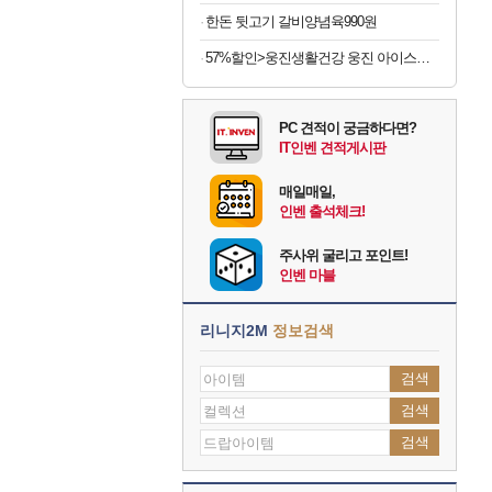
한돈 뒷고기 갈비양념육990원
57%할인>웅진생활건강 웅진 아이스크림 메이커, 1개
PC 견적이 궁금하다면?
IT인벤 견적게시판
매일매일,
인벤 출석체크!
주사위 굴리고 포인트!
인벤 마블
리니지2M
정보검색
검색
검색
검색