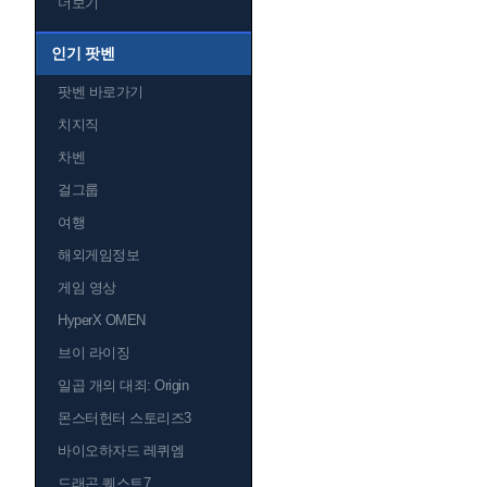
더보기
인기 팟벤
팟벤 바로가기
치지직
차벤
걸그룹
여행
해외게임정보
게임 영상
HyperX OMEN
브이 라이징
일곱 개의 대죄: Origin
몬스터헌터 스토리즈3
바이오하자드 레퀴엠
드래곤 퀘스트7