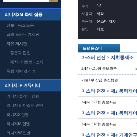
0.5
무게
사용처
제작
리니지2M 화제 집중
획득처
몬스터 처치
정보 · 뉴스 모음
설명
재료
팁과 노하우 게시판
자유 게시판
드랍 몬스터
└
질문과 답변
마스터 던전 > 지휘통제소
└
패치 · 이벤트 · 소식
3세대 C15형 총보좌관
득템 자랑 갤러리
기술1부 상급 총집행관
리니지 IP 커뮤니티
마스터 던전 > 제2 동력제
리니지 클래식 인벤
3세대 S27형 총보좌관
리니지 리마스터 인벤
마스터 던전 > 제1 동력제
리니지2 인벤
리니지M 인벤
3세대 S18형 총보좌관
리니지W 인벤
마스터 던전 > 제4 기계연