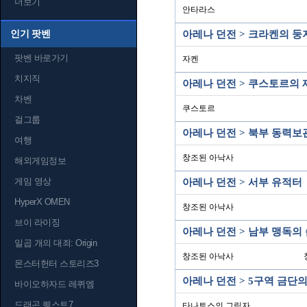
더보기
안타라스
인기 팟벤
아레나 던전 > 크라켄의 둥
팟벤 바로가기
자켄
치지직
아레나 던전 > 쿠스토르의
차벤
쿠스토르
걸그룹
아레나 던전 > 북부 동력보
여행
창조된 아낙사
해외게임정보
게임 영상
아레나 던전 > 서부 유적터
HyperX OMEN
창조된 아낙사
브이 라이징
아레나 던전 > 남부 맹독의
일곱 개의 대죄: Origin
창조된 아낙사
몬스터헌터 스토리즈3
아레나 던전 > 5구역 금단
바이오하자드 레퀴엠
드래곤 퀘스트7
타나토스의 그림자