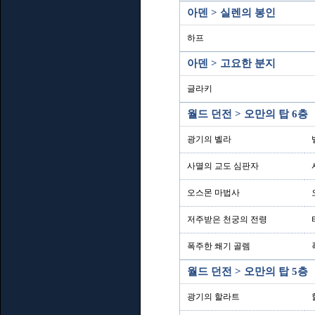
아덴 > 실렌의 봉인
하프
아덴 > 고요한 분지
글라키
월드 던전 > 오만의 탑 6층
광기의 벨라
사멸의 교도 심판자
오스몬 마법사
저주받은 천궁의 전령
폭주한 쐐기 골렘
월드 던전 > 오만의 탑 5층
광기의 할라트