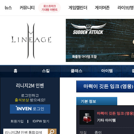
로스트아크
뉴스
커뮤니티
게임캘린더
게이머존
라이브/
기대평 이벤트
홈
스킬
클래스
아이템
리니지2M 인벤
마력이 깃든 잉크 (영웅)
로그인하고
출석보상
받으세요!
기본 정보
로그인
마력이 깃든 잉크 (영웅
기타 아이템
회원가입
ID/PW 찾기
재질
종이