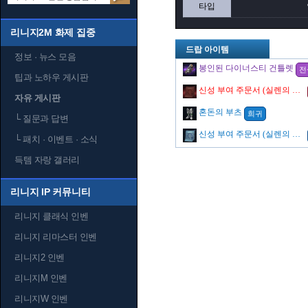
타입
리니지2M 화제 집중
드랍 아이템
정보 · 뉴스 모음
봉인된 다이너스티 건틀렛
전
팁과 노하우 게시판
신성 부여 주문서 (실렌의 저주)
자유 게시판
혼돈의 부츠
희귀
└
질문과 답변
신성 부여 주문서 (실렌의 절망)
└
패치 · 이벤트 · 소식
득템 자랑 갤러리
리니지 IP 커뮤니티
리니지 클래식 인벤
리니지 리마스터 인벤
리니지2 인벤
리니지M 인벤
리니지W 인벤