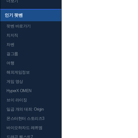
더보기
인기 팟벤
팟벤 바로가기
치지직
차벤
걸그룹
여행
해외게임정보
게임 영상
HyperX OMEN
브이 라이징
일곱 개의 대죄: Origin
몬스터헌터 스토리즈3
바이오하자드 레퀴엠
드래곤 퀘스트7