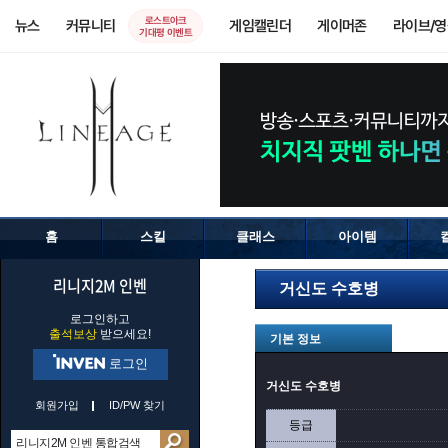
로스트아크
뉴스
커뮤니티
게임캘린더
게이머존
라이브/
기대평 이벤트
홈
스킬
클래스
아이템
리니지2M 인벤
거신도 수호병
로그인하고
출석보상
받으세요!
기본 정보
로그인
거신도 수호병
회원가입
ID/PW 찾기
등급