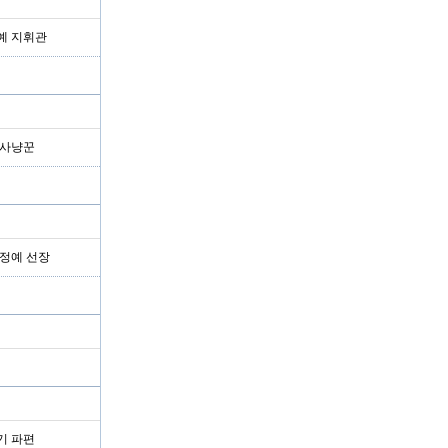
예 지휘관
 사냥꾼
 정예 선장
기 파편