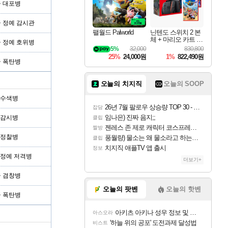
급 대포병
급 정예 감시관
팰월드 Palworld
닌텐도 스위치 2 본
체 + 마리오 카트 월
급 정예 호위병
드 + 슈퍼 마리오 파
5%
32,000
830,800
티 잼버리 닌텐도
25%
24,000원
1%
822,490원
스위치 2 에디션 +
급 폭탄병
잼버리 TV 번들
오늘의 치지직
오늘의 SOOP
형 수색병
26년 7월 팔로우 상승량 TOP 30 - 월간 치지직
잡담
임나은) 진짜 음지;;
형 감시병
클립
젠레스 존 제로 캐릭터 코스프레한 꽁주
짤방
형 정찰병
풍월량) 물소는 왜 물소라고 하는거야? 아! 그만 ㅋㅋ 알았어 ㅋㅋ
클립
치지직 애플TV 앱 출시
정보
형 정예 저격병
더보기+
급 겸창병
오늘의 팟벤
오늘의 핫벤
급 폭탄병
아키츠 아키나 성우 정보 및 주요 필모
아스오라
'하늘 위의 공포' 도전과제 달성법
비스트