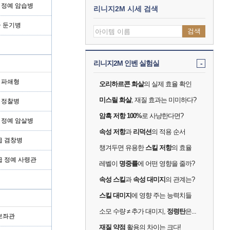
형 정예 암습병
리니지2M 시세 검색
급 둔기병
검색
리니지2M 인벤 실험실
-
형 파쇄형
오리하르콘 화살
의 실제 효율 확인
미스릴 화살
, 재질 효과는 미미하다?
형 정찰병
암흑 저항 100%
로 사냥한다면?
형 정예 암살병
속성 저항
과
리덕션
의 적용 순서
급 겸창병
챙겨두면 유용한
스킬 저항
의 효율
급 정예 사령관
레벨이
명중률
에 어떤 영향을 줄까?
속성 스킬
과
속성 대미지
의 관계는?
스킬 대미지
에 영향 주는 능력치들
소모 수량 ≠ 추가 대미지,
정령탄
은...
 보좌관
재질 약점
활용의 차이는 크다!