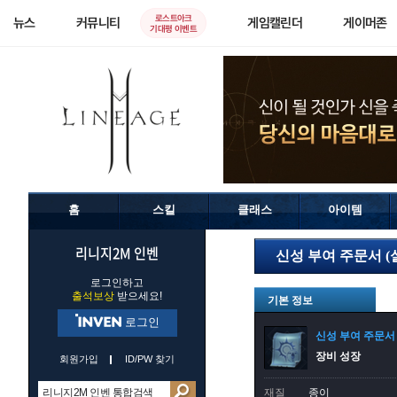
로스트아크
뉴스
커뮤니티
게임캘린더
게이머존
기대평 이벤트
홈
스킬
클래스
아이템
리니지2M 인벤
신성 부여 주문서 (
로그인하고
출석보상
받으세요!
기본 정보
로그인
신성 부여 주문서
장비 성장
회원가입
ID/PW 찾기
재질
종이