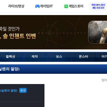
최대 90% 할인
라이브/영상
게이밍/IT
게임스토어
8월 프로모션
컬렉션
제작
보스
몬스터
아
실렌의 절망)
업
 (실렌의 절망)
희귀