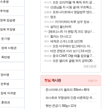
형 수호병
모든 요리/작물 책 획득 위치 공략 (36개) - 미식가 도전과제
비스트
선생님들 차 시동 끌 때 꾸르륵소리나는데
차벤
형 추적병
포트나이트에서 명일방주 엔드필드 [펠리카] 판매 예정
섭컬겜
명조
명조
형 정예 암습병
카가미하라 하루 성우 정보 및 주요 필모
아스오라
설악산 울산바위
여행
형 정예 무장병
[페르소나5: 더 팬텀 X] 괴도 영상 l 타카마키 안·댄싱 스타
PV
힐러는 안나오고
명조
급 둔기병
세계관 소개 | 소명 상인회
명조
모든 바우에라 업그레이드 아이템 획득 위치 공략 (89개)
비스트
급 정예 사령관
버전 콘텐츠 미리 보기 | 3.6 버전 「신기루 속 등불 그림자, 속세에 깃든 검의 결심」이 8월 20일에 업데이트됩니다!
명조
중국 CXMT, D램 매출 점유율 7%…글로벌 4위로 부상
해외겜
급 폭탄병
모든 엘리트 골렘 위치 공략 (30개) - 방랑 결투가
비스트
새로고침
형 정비병
핫딜
게시판
더보기+
형 전투병
몬스터에너지 울트라 355ml x 48개
형 정예 저격병
파스퇴르 무항생제 인증 바른목장 우유 125ml x 24개
예 훈련관
햇반 큰공기 300g x 12개