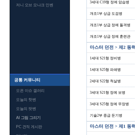
3세대 C19형 정예 암습병
저니 오브 모나크 인벤
개조1부 상급 도검병
개조1부 상급 정예 돌격병
개조1부 상급 정예 훈련관
마스터 던전 > 제2 
1세대 S21형 정비병
1세대 S25형 파쇄병
공통 커뮤니티
2세대 S22형 척살병
오픈 이슈 갤러리
3세대 S21형 정예 보병
오늘의 핫벤
3세대 S25형 정예 무장병
오늘의 팟벤
기술2부 중급 둔기병
AI 그림 그리기
마스터 던전 > 제1 
PC 견적 게시판