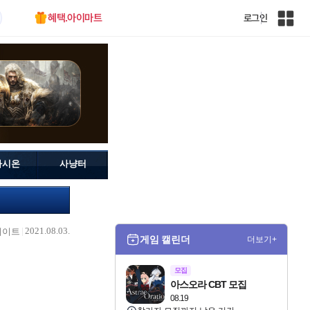
혜택.아이마트
로그인
인
벤
전
체
사
이
트
맵
가시온
사냥터
2021.08.03.
데이트
게임 캘린더
더보기+
모집
아스오라 CBT 모집
08.19