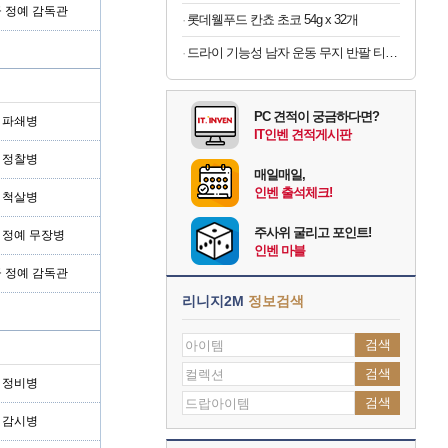
급 정예 감독관
롯데웰푸드 칸쵸 초코 54g x 32개
드라이 기능성 남자 운동 무지 반팔 티셔츠 빅사이즈
PC 견적이 궁금하다면?
형 파쇄병
IT인벤 견적게시판
형 정찰병
매일매일,
인벤 출석체크!
형 척살병
주사위 굴리고 포인트!
형 정예 무장병
인벤 마블
급 정예 감독관
리니지2M
정보검색
검색
검색
형 정비병
검색
형 감시병