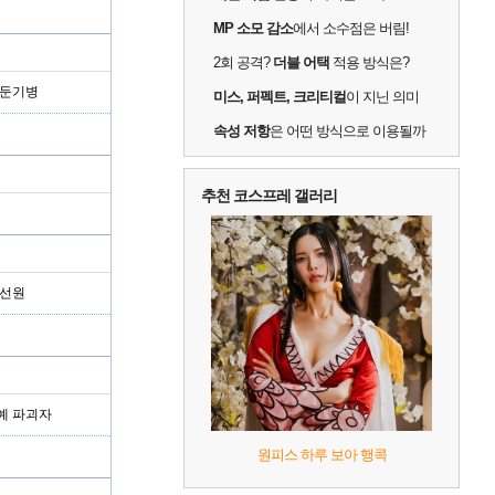
MP 소모 감소
에서 소수점은 버림!
2회 공격?
더블 어택
적용 방식은?
 둔기병
미스, 퍼펙트, 크리티컬
이 지닌 의미
속성 저항
은 어떤 방식으로 이용될까
추천 코스프레 갤러리
 선원
예 파괴자
원피스 하루 보아 행콕