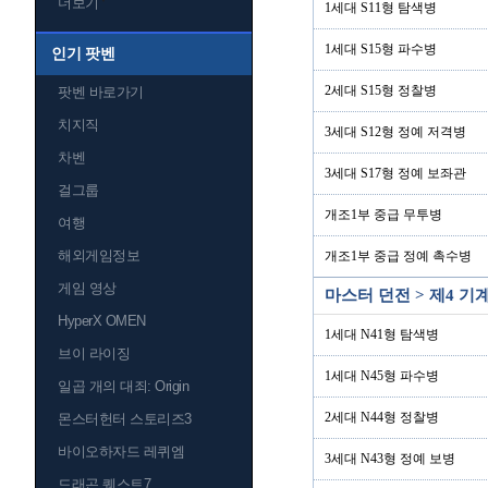
더보기
1세대 S11형 탐색병
1세대 S15형 파수병
인기 팟벤
2세대 S15형 정찰병
팟벤 바로가기
치지직
3세대 S12형 정예 저격병
차벤
3세대 S17형 정예 보좌관
걸그룹
개조1부 중급 무투병
여행
해외게임정보
개조1부 중급 정예 촉수병
게임 영상
마스터 던전 > 제4 
HyperX OMEN
1세대 N41형 탐색병
브이 라이징
1세대 N45형 파수병
일곱 개의 대죄: Origin
2세대 N44형 정찰병
몬스터헌터 스토리즈3
바이오하자드 레퀴엠
3세대 N43형 정예 보병
드래곤 퀘스트7