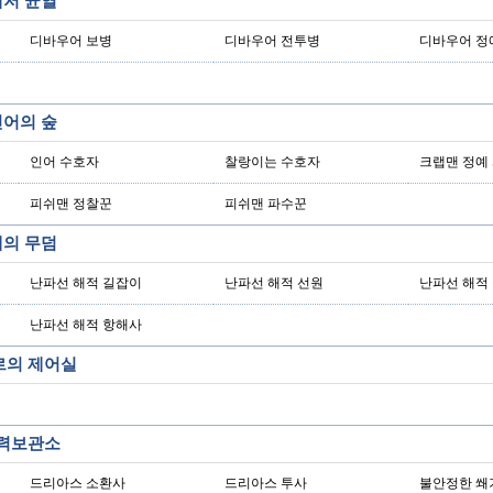
해저 균열
디바우어 보병
디바우어 전투병
디바우어 정
인어의 숲
인어 수호자
찰랑이는 수호자
크랩맨 정예
피쉬맨 정찰꾼
피쉬맨 파수꾼
배의 무덤
난파선 해적 길잡이
난파선 해적 선원
난파선 해적
난파선 해적 항해사
르의 제어실
동력보관소
드리아스 소환사
드리아스 투사
불안정한 쐐