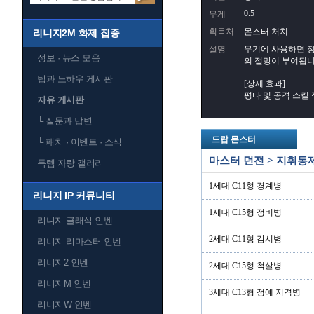
0.5
무게
획득처
몬스터 처치
리니지2M 화제 집중
설명
무기에 사용하면 정
정보 · 뉴스 모음
의 절망이 부여됩니
팁과 노하우 게시판
[상세 효과]
평타 및 공격 스킬
자유 게시판
└
질문과 답변
드랍 몬스터
└
패치 · 이벤트 · 소식
마스터 던전 > 지휘통
득템 자랑 갤러리
1세대 C11형 경계병
리니지 IP 커뮤니티
1세대 C15형 정비병
리니지 클래식 인벤
2세대 C11형 감시병
리니지 리마스터 인벤
리니지2 인벤
2세대 C15형 척살병
리니지M 인벤
3세대 C13형 정예 저격병
리니지W 인벤