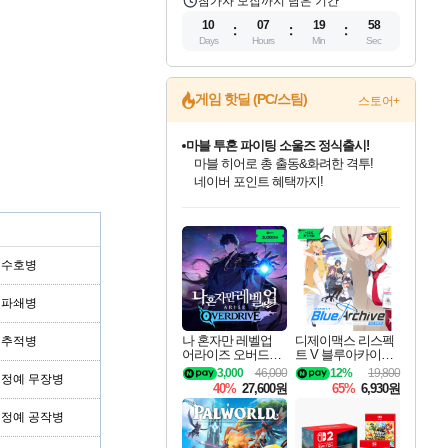
참가자 모집까지 남은 기간
10
07
19
58
Days
Hours
Min
Sec
게임 핫딜 (PC/스팀)
스토어+
마블 투혼 파이팅 소울즈 정식출시!
마블 히어로 총 출동&화려한 격투!
네이버 포인트 혜택까지!
인벤게임즈 8월 특별 할인!
드래곤소드: 어웨이크닝 입점!
문명 7 특별 할인!
귀무자: 검의 길 예약 판매 중!
비스트 오브 리인카네이션 정식 출시!
커세어 코브 출시 기념 할인!
더 렐릭 퍼스트 가디언 정식 출시
베데스다 40주년 기념 할인 중!
캡콤 프렌차이즈 할인 진행 중!
캡콤 일부 상품 상시 할인
스타워즈 은하계 레이서
로블록스 기프트 카드 공식 입점
인기 퍼블리셔 모음!
스팀으로 만나는 드래곤소드!
조선&고려 DLC 출시 예정
10% 할인과
게임프릭 신작 IP
해적'섬'을 발전시키자!
설화x하드코어 액션!
베데스다의 명작들을
몬헌, 바하 등 인기 IP를
몬헌 와일즈 & 드래곤즈 도그마2
인벤게임즈에서 10% 추가 적립
Robux를 가장 안전하고
최대 90% 할인가를 만나보세요!
네이버혜택과 함께 만나보세요!
50%할인&추가 적립까지!
이니&베니 혜택까지!
네이버 혜택가와 함께 예약하세요!
할인&네이버혜택으로 만나보세요!
네이버페이 혜택과 만나보세요!
40주년 프로모션으로 만나보세요!
할인가에 만나보세요!
일부 에디션 상시 할인!
혜택으로 예약 판매 중
편안하게 충전하세요
형 수호병
형 파쇄병
나 혼자만 레벨업
디제이맥스 리스펙
형 추적병
어라이즈 오버드라
트 V 블루아카이브
이브 Solo Leveling A
팩 DJMAX RESPE
3,000
46,000
12%
19,800
형 정예 무장병
rise
CT V Blue Archive P
40%
27,600원
65%
6,930원
ack DLC
형 정예 공작병