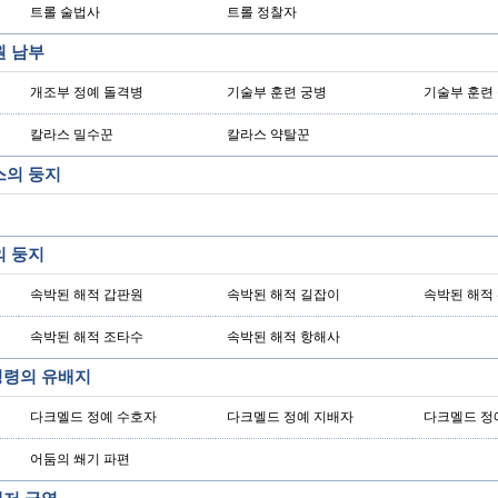
트롤 술법사
트롤 정찰자
원 남부
개조부 정예 돌격병
기술부 훈련 궁병
기술부 훈련
칼라스 밀수꾼
칼라스 약탈꾼
스의 둥지
의 둥지
속박된 해적 갑판원
속박된 해적 길잡이
속박된 해적
속박된 해적 조타수
속박된 해적 항해사
 정령의 유배지
다크멜드 정예 수호자
다크멜드 정예 지배자
다크멜드 정
어둠의 쐐기 파편