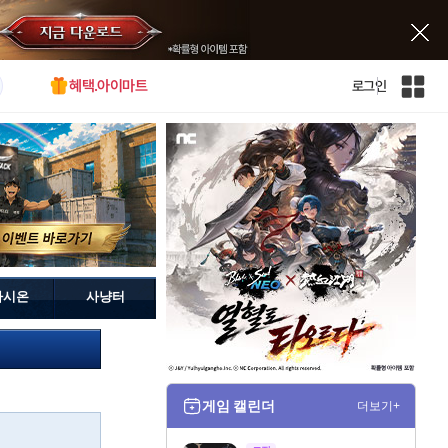
혜택.아이마트
로그인
인
벤
전
체
사
이
트
맵
가시온
사냥터
게임 캘린더
더보기+