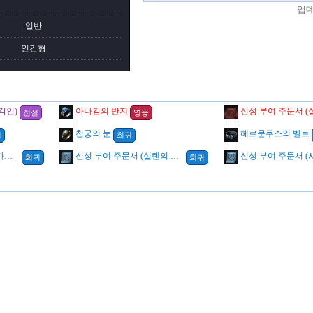
업
일반
인간형
각인)
아나킴의 반지
전설
영웅
천궁의 눈
헤르문쿠스의 벨트
귀
희귀
신성 부여 주문서 (그랑카인의 처단)
신성 부여 주문서 (실렌의 절망)
희귀
희귀