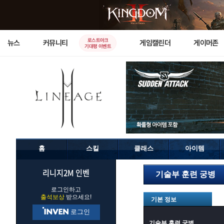
로스트아크
뉴스
커뮤니티
게임캘린더
게이머존
기대평 이벤트
홈
스킬
클래스
아이템
리니지2M 인벤
기술부 훈련 궁병
로그인하고
출석보상
받으세요!
기본 정보
로그인
기술부 훈련 궁병