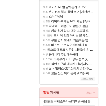
여기서 R1 뭘 말하는거고 R2가 뭘말하는걸까요?
명조
유니버스 채널 특별 코너 | 자신만의 스타일
명조
스누피냥님
명조
라이자 AI 채팅 RPG 게임 [RyzaChat: AI] 공개
섭컬겜
국내에도 이쁜곳이 많은것 같습니다
여행
AI발 원가 압박, 메인보드값 오르나
해외겜
혹시 이 만화 아시는 분 계신가요
애니클립
쿠를 먼저 보내서 기습하는 법
비스트
비스트 오브 리인카네이션 정보/공략글 모음
비스트
라스트 에포크 시즌5 - 서리화신의 분노 티저
PV
동해바다 추암해수욕장
여행
아사쿠라 마이 성우 정보 및 주요 필모
아스오라
섬란 카구라 개발사 신작 [시노비 넥서스] 연내 출시 예정
섭컬겜
실버 팰리스 CBT 화제의 순간·후기 모음
실팰
모든 성소 위치 공략 (40개) - 귀환한 영혼 도전과제
비스트
새로고침
핫딜
게시판
더보기+
[26년첫수확]초특가 산지직송 해남 꿀고구마