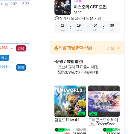
모집
2021.12.22.
데이트
아스오라 CBT 모집
08.19
참가자 모집까지 남은 기간
11
19
04
29
Days
Hours
Min
Sec
게임 핫딜 (PC/스팀)
신성 부여 주문서 (실렌의 저주)
스토어+
영웅
희귀
문명 7 특별 할인!
신성 부여 주문서 (사이하의 칼날)
조선&고려 DLC 출시 예정
희귀
50%할인&추가 적립까지!
인벤게임즈 8월 특별 할인!
드래곤소드: 어웨이크닝 입점!
마블 투혼 파이팅 소울즈 정식출시!
귀무자: 검의 길 예약 판매 중!
비스트 오브 리인카네이션 정식 출시!
커세어 코브 출시 기념 할인!
더 렐릭 퍼스트 가디언 정식 출시
베데스다 40주년 기념 할인 중!
캡콤 프렌차이즈 할인 진행 중!
캡콤 일부 상품 상시 할인
스타워즈 은하계 레이서
로블록스 기프트 카드 공식 입점
인기 퍼블리셔 모음!
스팀으로 만나는 드래곤소드!
마블 히어로 총 출동&화려한 격투!
10% 할인과
게임프릭 신작 IP
해적'섬'을 발전시키자!
설화x하드코어 액션!
베데스다의 명작들을
몬헌, 바하 등 인기 IP를
몬헌 와일즈 & 드래곤즈 도그마2
인벤게임즈에서 10% 추가 적립
Robux를 가장 안전하고
최대 90% 할인가를 만나보세요!
네이버혜택과 함께 만나보세요!
네이버 포인트 혜택까지!
이니&베니 혜택까지!
네이버 혜택가와 함께 예약하세요!
할인&네이버혜택으로 만나보세요!
네이버페이 혜택과 만나보세요!
40주년 프로모션으로 만나보세요!
할인가에 만나보세요!
일부 에디션 상시 할인!
혜택으로 예약 판매 중
편안하게 충전하세요
팰월드 Palworld
드래곤소드 어웨이
크닝 DragonSword A
wakening
5%
32,000
10%