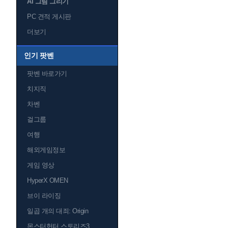
AI 그림 그리기
PC 견적 게시판
더보기
인기 팟벤
팟벤 바로가기
치지직
차벤
걸그룹
여행
해외게임정보
게임 영상
HyperX OMEN
브이 라이징
일곱 개의 대죄: Origin
몬스터헌터 스토리즈3