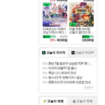
25%
24,000원
33,000원
드래곤소드 어웨이
마블 투혼 파이팅
크닝 디럭스 에디션
소울즈 얼티밋 에디
DragonSword Awake
션 MARVEL Tokon
10%
55,000
5%
ning Deluxe Edition
Fighting Souls Ultima
10%
49,500원
118,000원
te Edition
오늘의 치지직
오늘의 SOOP
26년 7월 팔로우 상승량 TOP 30 - 월간 치지직
잡담
치지직 애플TV 앱 출시
정보
룩삼 니니 초대석 안내
정보
봉누도2 두 번째 티저 - 일상
클립
2026 치지직 이리대회 오픈컵 안내
정보
더보기+
오늘의 팟벤
오늘의 핫벤