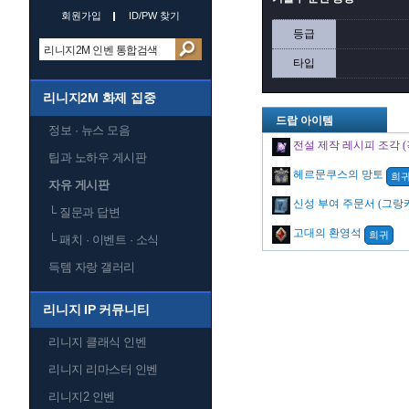
회원가입
ID/PW 찾기
등급
타입
리니지2M 화제 집중
드랍 아이템
정보 · 뉴스 모음
전설 제작 레시피 조각 (
팁과 노하우 게시판
헤르문쿠스의 망토
희
자유 게시판
└
질문과 답변
고대의 환영석
희귀
└
패치 · 이벤트 · 소식
득템 자랑 갤러리
리니지 IP 커뮤니티
리니지 클래식 인벤
리니지 리마스터 인벤
리니지2 인벤