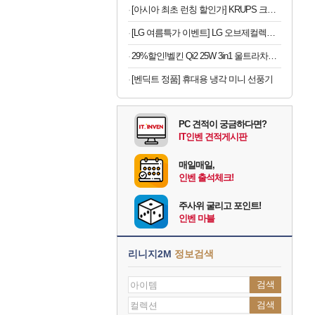
[아시아 최초 런칭 할인가] KRUPS 크룹스 초슬림 전자동 커피머신 SA4028K0
[LG 여름특가 이벤트] LG 오브제컬렉션 핏앤맥스 빌트인 828L 에센셜 화이트
29%할인!벨킨 Qi2 25W 3in1 울트라차지 프로 모듈형 고속 무선 충전기 WIZ052kr 갤럭시S26 아이폰17 호환
[벤딕트 정품] 휴대용 냉각 미니 선풍기
PC 견적이 궁금하다면?
IT인벤 견적게시판
매일매일,
인벤 출석체크!
주사위 굴리고 포인트!
인벤 마블
리니지2M
정보검색
검색
검색