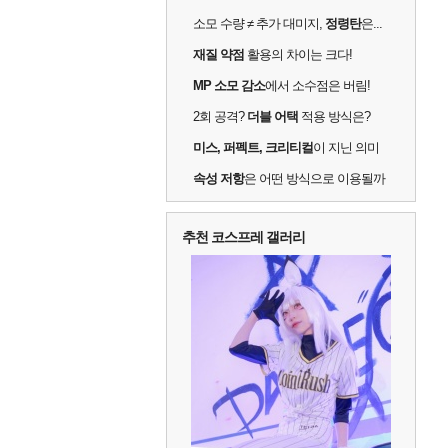
소모 수량 ≠ 추가 대미지,
정령탄
은...
재질 약점
활용의 차이는 크다!
MP 소모 감소
에서 소수점은 버림!
2회 공격?
더블 어택
적용 방식은?
미스, 퍼펙트, 크리티컬
이 지닌 의미
속성 저항
은 어떤 방식으로 이용될까
추천 코스프레 갤러리