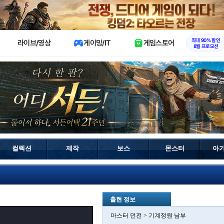
X
최대 90% 할인
라이브/영상
게이밍/IT
게임스토어
8월 프로모션
컬렉션
제작
보스
몬스터
아
출현 정보
마스터 던전 > 기계정원 남부