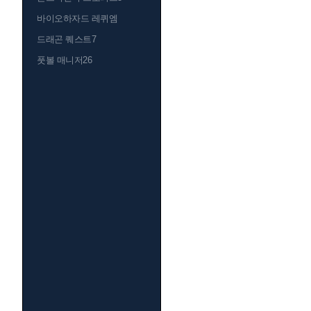
바이오하자드 레퀴엠
드래곤 퀘스트7
풋볼 매니저26