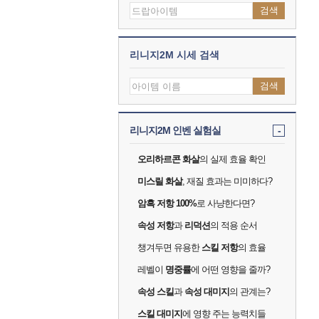
검색
리니지2M 시세 검색
검색
리니지2M 인벤 실험실
-
오리하르콘 화살
의 실제 효율 확인
미스릴 화살
, 재질 효과는 미미하다?
암흑 저항 100%
로 사냥한다면?
속성 저항
과
리덕션
의 적용 순서
챙겨두면 유용한
스킬 저항
의 효율
레벨이
명중률
에 어떤 영향을 줄까?
속성 스킬
과
속성 대미지
의 관계는?
스킬 대미지
에 영향 주는 능력치들