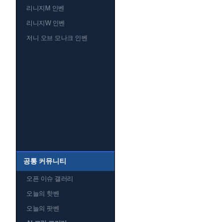
리니지M 인벤
리니지W 인벤
저니 오브 모나크 인벤
공통 커뮤니티
오픈 이슈 갤러리
오늘의 핫벤
오늘의 팟벤