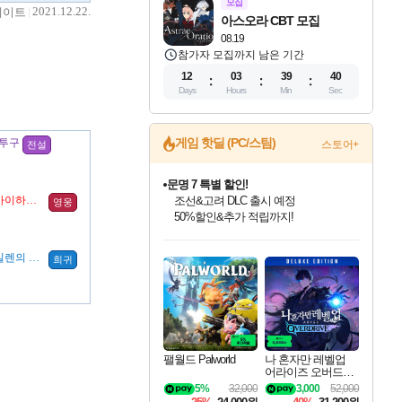
모집
2021.12.22.
데이트
아스오라 CBT 모집
08.19
참가자 모집까지 남은 기간
12
03
39
39
Days
Hours
Min
Sec
게임 핫딜 (PC/스팀)
 투구
스토어+
전설
문명 7 특별 할인!
신성 부여 주문서 (사이하의 번개)
조선&고려 DLC 출시 예정
영웅
50%할인&추가 적립까지!
인벤게임즈 8월 특별 할인!
드래곤소드: 어웨이크닝 입점!
귀무자: 검의 길 예약 판매 중!
비스트 오브 리인카네이션 정식 출시!
커세어 코브 출시 기념 할인!
더 렐릭 퍼스트 가디언 정식 출시
베데스다 40주년 기념 할인 중!
마블 투혼 파이팅 소울즈 예약 판매 중!
캡콤 프렌차이즈 할인 진행 중!
캡콤 일부 상품 상시 할인
스타워즈 은하계 레이서
로블록스 기프트 카드 공식 입점
인기 퍼블리셔 모음!
스팀으로 만나는 드래곤소드!
10% 할인과
게임프릭 신작 IP
해적'섬'을 발전시키자!
설화x하드코어 액션!
베데스다의 명작들을
마블 히어로 총 출동&화려한 격투!
몬헌, 바하 등 인기 IP를
몬헌 와일즈 & 드래곤즈 도그마2
인벤게임즈에서 10% 추가 적립
Robux를 가장 안전하고
신성 부여 주문서 (실렌의 절망)
희귀
최대 90% 할인가를 만나보세요!
네이버혜택과 함께 만나보세요!
이니&베니 혜택까지!
네이버 혜택가와 함께 예약하세요!
할인&네이버혜택으로 만나보세요!
네이버페이 혜택과 만나보세요!
40주년 프로모션으로 만나보세요!
네이버 포인트 혜택까지!
할인가에 만나보세요!
일부 에디션 상시 할인!
혜택으로 예약 판매 중
편안하게 충전하세요
팰월드 Palworld
나 혼자만 레벨업
어라이즈 오버드라
이브 디럭스 에디션
5%
32,000
3,000
52,000
Solo Leveling Arise