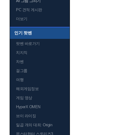
AI 그림 그리기
PC 견적 게시판
더보기
인기 팟벤
팟벤 바로가기
치지직
차벤
걸그룹
여행
해외게임정보
게임 영상
HyperX OMEN
브이 라이징
일곱 개의 대죄: Origin
몬스터헌터 스토리즈3