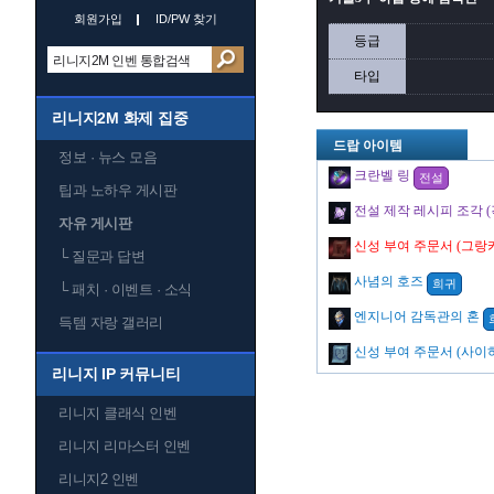
회원가입
ID/PW 찾기
등급
타입
리니지2M 화제 집중
드랍 아이템
정보 · 뉴스 모음
크란벨 링
전설
팁과 노하우 게시판
전설 제작 레시피 조각 (
자유 게시판
└
질문과 답변
사념의 호즈
희귀
└
패치 · 이벤트 · 소식
엔지니어 감독관의 혼
득템 자랑 갤러리
리니지 IP 커뮤니티
리니지 클래식 인벤
리니지 리마스터 인벤
리니지2 인벤