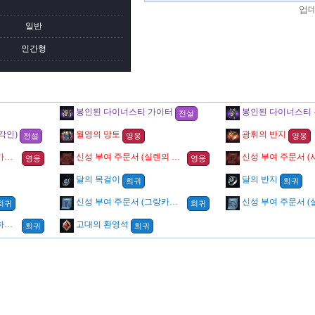
업
일반
인간형
봉인된 다이너스티 가이터
봉인된 다이너스티
전설
각인)
월영의 망토
광휘의 반지
전설
영웅
영웅
신성 부여 주문서 (그랑카인의 징벌)
신성 부여 주문서 (실렌의 저주)
영웅
영웅
달의 목걸이
달의 반지
희귀
희귀
신성 부여 주문서 (그랑카인의 처단)
희귀
희귀
신성 부여 주문서 (사이하의 칼날)
고대의 환영석
희귀
희귀