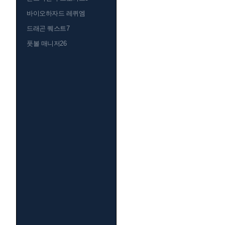
바이오하자드 레퀴엠
드래곤 퀘스트7
풋볼 매니저26