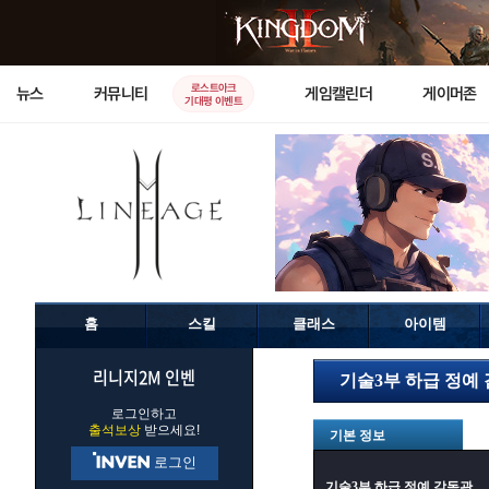
로스트아크
뉴스
커뮤니티
게임캘린더
게이머존
기대평 이벤트
홈
스킬
클래스
아이템
리니지2M 인벤
기술3부 하급 정예
로그인하고
출석보상
받으세요!
기본 정보
로그인
기술3부 하급 정예 감독관