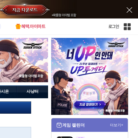
혜택.아이마트
로그인
인
벤
전
체
사
이
트
맵
가시온
사냥터
게임 캘린더
더보기+