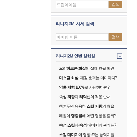
검색
리니지2M 시세 검색
검색
리니지2M 인벤 실험실
-
오리하르콘 화살
의 실제 효율 확인
미스릴 화살
, 재질 효과는 미미하다?
암흑 저항 100%
로 사냥한다면?
속성 저항
과
리덕션
의 적용 순서
챙겨두면 유용한
스킬 저항
의 효율
레벨이
명중률
에 어떤 영향을 줄까?
속성 스킬
과
속성 대미지
의 관계는?
스킬 대미지
에 영향 주는 능력치들