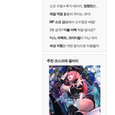
소모 수량 ≠ 추가 대미지,
정령탄
은...
재질 약점
활용의 차이는 크다!
MP 소모 감소
에서 소수점은 버림!
2회 공격?
더블 어택
적용 방식은?
미스, 퍼펙트, 크리티컬
이 지닌 의미
속성 저항
은 어떤 방식으로 이용될까
추천 코스프레 갤러리