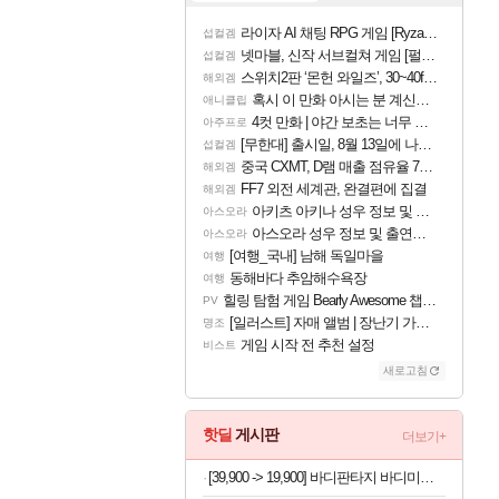
라이자 AI 채팅 RPG 게임 [RyzaChat: AI] 공개
섭컬겜
넷마블, 신작 서브컬쳐 게임 [펄 인 블루] 티저 사이트 오픈
섭컬겜
스위치2판 ‘몬헌 와일즈’, 30~40fps 목표 추정
해외겜
혹시 이 만화 아시는 분 계신가요
애니클립
4컷 만화 | 야간 보초는 너무 힘들어
아주프로
[무한대] 출시일, 8월 13일에 나오나
섭컬겜
중국 CXMT, D램 매출 점유율 7%…글로벌 4위로 부상
해외겜
FF7 외전 세계관, 완결편에 집결
해외겜
아키츠 아키나 성우 정보 및 주요 필모
아스오라
아스오라 성우 정보 및 출연작 모음
아스오라
[여행_국내] 남해 독일마을
여행
동해바다 추암해수욕장
여행
힐링 탐험 게임 Bearly Awesome 챕터 1 트레일러
PV
[일러스트] 자매 앨범 | 장난기 가득한 오후의 공원 (리메이크판)
명조
게임 시작 전 추천 설정
비스트
새로고침
핫딜
게시판
더보기+
[39,900 -> 19,900] 바디판타지 바디미스트 4개