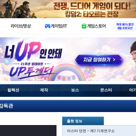
X
최대 90% 할인
라이브/영상
게이밍/IT
게임스토어
8월 프로모션
컬렉션
제작
보스
몬스터
아
 감독관
출현 정보
마스터 던전 > 제3 기계연구소