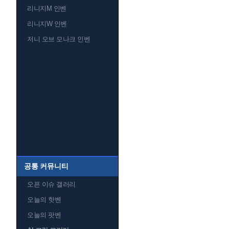
리니지M 인벤
리니지W 인벤
저니 오브 모나크 인벤
공통 커뮤니티
오픈 이슈 갤러리
오늘의 핫벤
오늘의 팟벤