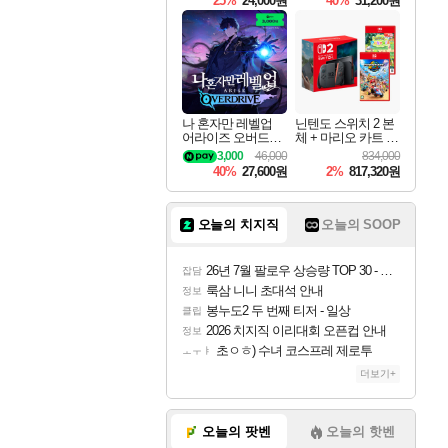
25%
24,000원
40%
31,200원
Overdrive Deluxe Edi
tion
나 혼자만 레벨업
닌텐도 스위치 2 본
어라이즈 오버드라
체 + 마리오 카트 월
이브 Solo Leveling A
드 + 포켓몬 포코피
3,000
46,000
834,000
rise
아 번들
40%
27,600원
2%
817,320원
오늘의 치지직
오늘의 SOOP
26년 7월 팔로우 상승량 TOP 30 - 월간 치지직
잡담
룩삼 니니 초대석 안내
정보
봉누도2 두 번째 티저 - 일상
클립
2026 치지직 이리대회 오픈컵 안내
정보
초ㅇㅎ) 수녀 코스프레 제로투
ㅗㅜㅑ
더보기+
오늘의 팟벤
오늘의 핫벤