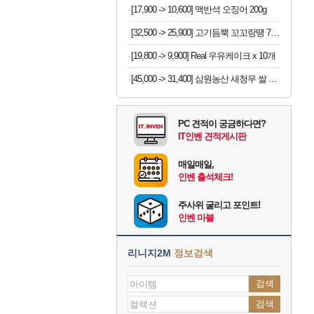
[17,900 -> 10,600] 맥반석 오징어 200g
[32,500 -> 25,900] 고기듬뿍 꼬꼬랑땡 700g x 3개
[19,800 -> 9,900] Real 우유케이크 x 10개
[45,000 -> 31,400] 삼원농산 새청무 쌀 상등급 10kg
PC 견적이 궁금하다면?
IT인벤 견적게시판
매일매일,
인벤 출석체크!
주사위 굴리고 포인트!
인벤 마블
리니지2M
정보검색
검색
검색