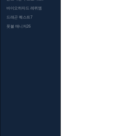
바이오하자드 레퀴엠
드래곤 퀘스트7
풋볼 매니저26