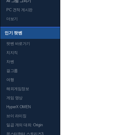
AI 그림 그리기
PC 견적 게시판
더보기
인기 팟벤
팟벤 바로가기
치지직
차벤
걸그룹
여행
해외게임정보
게임 영상
HyperX OMEN
브이 라이징
일곱 개의 대죄: Origin
몬스터헌터 스토리즈3