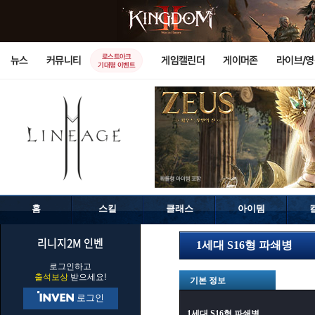
로스트아크
뉴스
커뮤니티
게임캘린더
게이머존
라이브/
기대평 이벤트
홈
스킬
클래스
아이템
리니지2M 인벤
1세대 S16형 파쇄병
로그인하고
출석보상
받으세요!
기본 정보
로그인
1세대 S16형 파쇄병