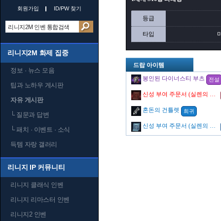
회원가입
ID/PW 찾기
등급
타입
리니지2M 화제 집중
드랍 아이템
정보 · 뉴스 모음
봉인된 다이너스티 부츠
전설
팁과 노하우 게시판
신성 부여 주문서 (실렌의 저주)
자유 게시판
혼돈의 건틀렛
희귀
└
질문과 답변
신성 부여 주문서 (실렌의 절망)
└
패치 · 이벤트 · 소식
득템 자랑 갤러리
리니지 IP 커뮤니티
리니지 클래식 인벤
리니지 리마스터 인벤
리니지2 인벤