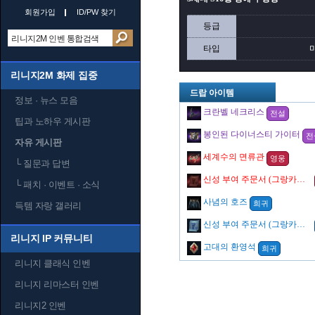
회원가입
ID/PW 찾기
등급
타입
리니지2M 화제 집중
드랍 아이템
정보 · 뉴스 모음
크란벨 네크리스
전설
팁과 노하우 게시판
봉인된 다이너스티 가이터
전
자유 게시판
세계수의 면류관
영웅
└
질문과 답변
신성 부여 주문서 (그랑카인의 징벌)
└
패치 · 이벤트 · 소식
사념의 호즈
희귀
득템 자랑 갤러리
신성 부여 주문서 (그랑카인의 처단)
리니지 IP 커뮤니티
고대의 환영석
희귀
리니지 클래식 인벤
리니지 리마스터 인벤
리니지2 인벤