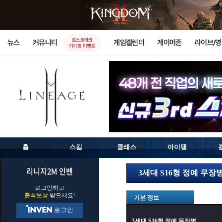
로스트아크
뉴스
커뮤니티
게임캘린더
게이머존
라이브/
기대평 이벤트
홈
스킬
클래스
아이템
리니지2M 인벤
3세대 S16형 정예 무장
로그인하고
출석보상
받으세요!
기본 정보
로그인
3세대 S16형 정예 무장병