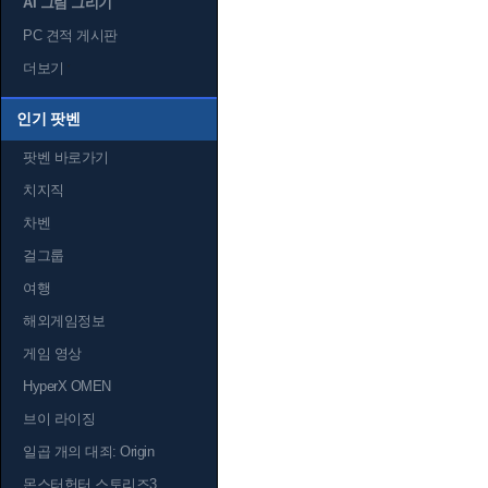
AI 그림 그리기
PC 견적 게시판
더보기
인기 팟벤
팟벤 바로가기
치지직
차벤
걸그룹
여행
해외게임정보
게임 영상
HyperX OMEN
브이 라이징
일곱 개의 대죄: Origin
몬스터헌터 스토리즈3