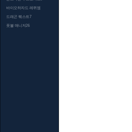
바이오하자드 레퀴엠
드래곤 퀘스트7
풋볼 매니저26