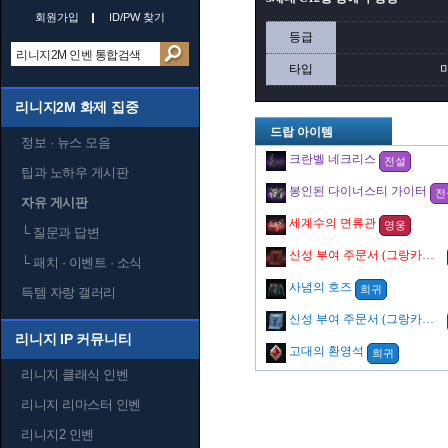
회원가입
ID/PW 찾기
등급
타입
리니지2M 화제 집중
드랍 아이템
정보 · 뉴스 모음
크란벨 네크리스
전설
팁과 노하우 게시판
봉인된 다이너스티 가이터
전
자유 게시판
세계수의 면류관
영웅
└
질문과 답변
신성 부여 주문서 (그랑카인의 징벌)
└
패치 · 이벤트 · 소식
사념의 호즈
희귀
득템 자랑 갤러리
신성 부여 주문서 (그랑카인의 처단)
리니지 IP 커뮤니티
고대의 환영석
희귀
리니지 클래식 인벤
리니지 리마스터 인벤
리니지2 인벤