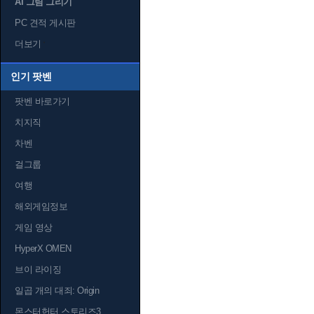
AI 그림 그리기
PC 견적 게시판
더보기
인기 팟벤
팟벤 바로가기
치지직
차벤
걸그룹
여행
해외게임정보
게임 영상
HyperX OMEN
브이 라이징
일곱 개의 대죄: Origin
몬스터헌터 스토리즈3