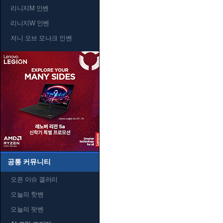
리니지M 인벤
리니지W 인벤
저니 오브 모나크 인벤
공통 커뮤니티
오픈 이슈 갤러리
오늘의 핫벤
오늘의 팟벤