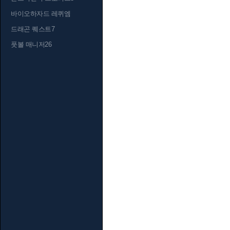
바이오하자드 레퀴엠
드래곤 퀘스트7
풋볼 매니저26