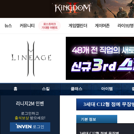
로스트아크
뉴스
커뮤니티
게임캘린더
게이머존
라이브/
기대평 이벤트
홈
스킬
클래스
아이템
리니지2M 인벤
3세대 C12형 정예 무장
로그인하고
출석보상
받으세요!
기본 정보
로그인
3세대 C12형 정예 무장병