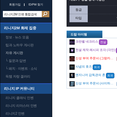
회원가입
ID/PW 찾기
등급
타입
리니지2M 화제 집중
드랍 아이템
정보 · 뉴스 모음
크란벨 네크리스
전설
팁과 노하우 게시판
전설 제작 레시피 조각 (각인)
자유 게시판
신성 부여 주문서 (그랑카인의 징벌)
└
질문과 답변
사념의 호즈
희귀
└
패치 · 이벤트 · 소식
엔지니어 감독관의 혼
희귀
득템 자랑 갤러리
신성 부여 주문서 (사이하의 칼날)
리니지 IP 커뮤니티
리니지 클래식 인벤
리니지 리마스터 인벤
리니지2 인벤