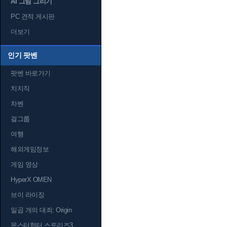
AI 그림 그리기
PC 견적 게시판
더보기
인기 팟벤
팟벤 바로가기
치지직
차벤
걸그룹
여행
해외게임정보
게임 영상
HyperX OMEN
브이 라이징
일곱 개의 대죄: Origin
몬스터헌터 스토리즈3