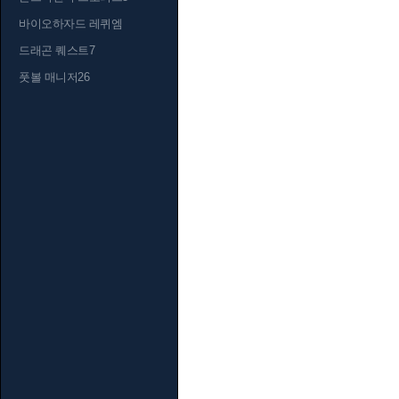
바이오하자드 레퀴엠
드래곤 퀘스트7
풋볼 매니저26