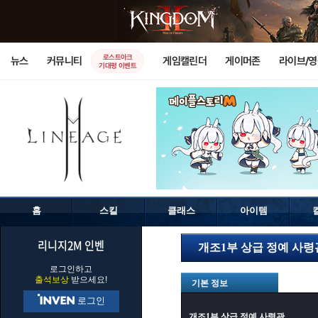
로스트아크
뉴스
커뮤니티
게임캘린더
게이머존
라이브/
기대평 이벤트
홈
스킬
클래스
아이템
리니지2M 인벤
개조1부 상급 정예 사령
로그인하고
출석보상
받으세요!
기본 정보
로그인
개조1부 상급 정예 사령관