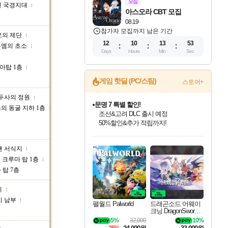
모집
덴 국경지대
아스오라 CBT 모집
08.19
참가자 모집까지 남은 기간
의 제단
12
10
13
52
루엠의 초소
Days
Hours
Min
Sec
아탑 1층
문명 7 특별 할인!
게임 핫딜 (PC/스팀)
스토어+
조선&고려 DLC 출시 예정
50%할인&추가 적립까지!
두사의 정원
귀무자: 검의 길 예약 판매 중!
의 동굴 지하 1층
10% 할인과
이니&베니 혜택까지!
인벤게임즈 8월 특별 할인!
드래곤소드: 어웨이크닝 입점!
비스트 오브 리인카네이션 정식 출시!
커세어 코브 출시 기념 할인!
더 렐릭 퍼스트 가디언 정식 출시
베데스다 40주년 기념 할인 중!
마블 투혼 파이팅 소울즈 예약 판매 중!
캡콤 프렌차이즈 할인 진행 중!
캡콤 일부 상품 상시 할인
스타워즈 은하계 레이서
로블록스 기프트 카드 공식 입점
인기 퍼블리셔 모음!
스팀으로 만나는 드래곤소드!
게임프릭 신작 IP
해적'섬'을 발전시키자!
설화x하드코어 액션!
베데스다의 명작들을
마블 히어로 총 출동&화려한 격투!
몬헌, 바하 등 인기 IP를
몬헌 와일즈 & 드래곤즈 도그마2
인벤게임즈에서 10% 추가 적립
Robux를 가장 안전하고
맨 서식지
최대 90% 할인가를 만나보세요!
네이버혜택과 함께 만나보세요!
네이버 혜택가와 함께 예약하세요!
할인&네이버혜택으로 만나보세요!
네이버페이 혜택과 만나보세요!
40주년 프로모션으로 만나보세요!
네이버 포인트 혜택까지!
할인가에 만나보세요!
일부 에디션 상시 할인!
혜택으로 예약 판매 중
편안하게 충전하세요
크루마 탑 1층
 탑 7층
지
지 남부
팰월드 Palworld
드래곤소드 어웨이
크닝 DragonSword A
wakening
5%
32,000
10%