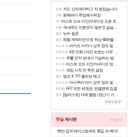
저도 신차계약하고 차 받았습니다
차벤
동해바다 추암해수욕장
여행
비스트 오브 리인카네이션 오픈 트레일러
PV
국내에도 이쁜곳이 많은것 같습니다
여행
뉴비 질문
명조
체험 캐릭터만으로 허상 40레벨 하이와티아 5분 컷!｜에이메스·린네·모니에 명함
명조
아키츠 아키나 성우 정보 및 주요 필모
아스오라
4컷 만화 | 야간 보초는 너무 힘들어
아주프로
쿠를 먼저 보내서 기습하는 법
비스트
비스트 오브 리인카네이션 정보/공략글 모음
비스트
게임 시작 전 추천 설정
비스트
명조 X ??? 콜라보 예고
명조
아사쿠라 마이 성우 정보 및 주요 필모
아스오라
FF7 외전 세계관, 완결편에 집결
해외겜
[일러스트] 자매 앨범 | 장난기 가득한 오후의 공원 (리메이크판)
명조
새로고침
핫딜
게시판
더보기+
햇반 잡곡 테이스팅세트 36입 외 백미/잡곡 36개,24개 실속구성