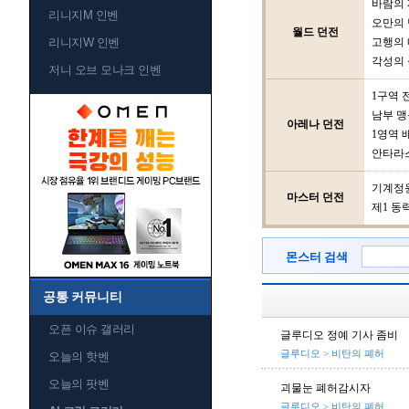
바람의
리니지M 인벤
오만의 
월드 던전
리니지W 인벤
고행의
각성의 
저니 오브 모나크 인벤
1구역 
남부 맹
아레나 던전
1영역 
안타라
기계정
마스터 던전
제1 동
몬스터 검색
공통 커뮤니티
오픈 이슈 갤러리
글루디오 정예 기사 좀비
글루디오 > 비탄의 폐허
오늘의 핫벤
오늘의 팟벤
괴물눈 폐허감시자
글루디오 > 비탄의 폐허