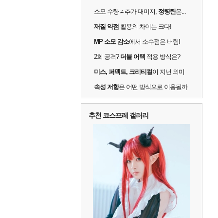
소모 수량 ≠ 추가 대미지,
정령탄
은...
재질 약점
활용의 차이는 크다!
MP 소모 감소
에서 소수점은 버림!
2회 공격?
더블 어택
적용 방식은?
미스, 퍼펙트, 크리티컬
이 지닌 의미
속성 저항
은 어떤 방식으로 이용될까
추천 코스프레 갤러리