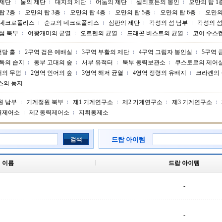
 제단
물의 제단
대지의 제단
어둠의 제단
셀리호든의 봉인
오만의 탑 1
탑 2층
오만의 탑 3층
오만의 탑 4층
오만의 탑 5층
오만의 탑 6층
오만의
 네크로폴리스
순교의 네크로폴리스
심판의 제단
각성의 섬 남부
각성의 섬
섬 북부
여왕개미의 균열
오르펜의 균열
드래곤 비스트의 균열
코어 수스
전당 홀
2구역 검은 예배실
3구역 부활의 제단
4구역 그림자 봉인실
5구역 
독의 습지
동부 고대의 숲
서부 유적터
북부 동력보관소
쿠스토르의 제어
배의 무덤
2영역 인어의 숲
3영역 해저 균열
4영역 정령의 유배지
크라켄의
스의 둥지
원 남부
기계정원 북부
제1 기계연구소
제2 기계연구소
제3 기계연구소
력제어소
제2 동력제어소
지휘통제소
검색
드랍 아이템
이름
드랍 아이템
-
-