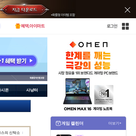
혜택.아이마트
로그인
인
벤
전
체
사
이
트
맵
가시온
사냥터
게임 캘린더
더보기+
크스의 신탁소