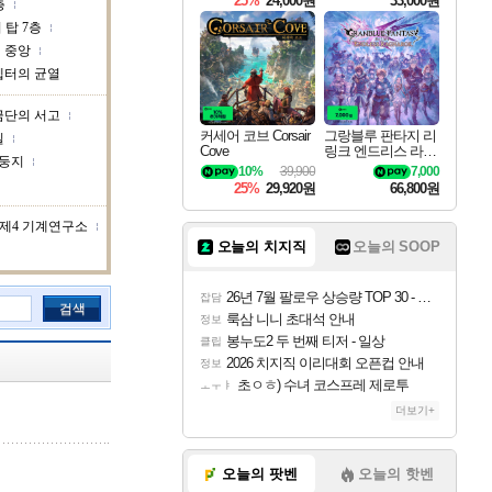
25%
24,000원
33,000원
층
 탑 7층
 중앙
켑터의 균열
금단의 서고
커세어 코브 Corsair
그랑블루 판타지 리
실
Cove
링크 엔드리스 라그
 둥지
나로크 Granblue Fa
10%
39,900
7,000
ntasy Relink Endless
25%
29,920원
66,800원
Ragnarok
제4 기계연구소
오늘의 치지직
오늘의 SOOP
26년 7월 팔로우 상승량 TOP 30 - 월간 치지직
잡담
검색
룩삼 니니 초대석 안내
정보
봉누도2 두 번째 티저 - 일상
클립
2026 치지직 이리대회 오픈컵 안내
정보
초ㅇㅎ) 수녀 코스프레 제로투
ㅗㅜㅑ
더보기+
오늘의 팟벤
오늘의 핫벤