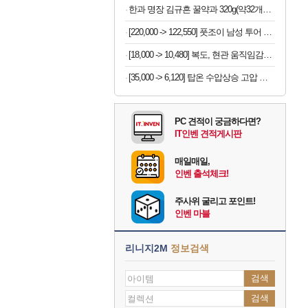
한과 명장 김규흔 꿀약과 320g(약32개입) / 겉바속촉 페스츄리 약과 모음전
[220,000 -> 122,550] 풋조이 남성 투어 골프화
[18,000 -> 10,480] 복도, 현관 움직임감지 센서등
[35,000 -> 6,120] 탑온 수압상승 고압 샤워기헤드 + 필터12개
PC 견적이 궁금하다면?
IT인벤 견적게시판
매일매일,
인벤 출석체크!
주사위 굴리고 포인트!
인벤 마블
리니지2M
정보검색
검색
검색