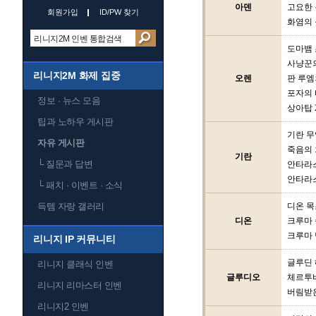
아덴
고요한
회원가입
ID/PW 찾기
화염의 
도마뱀
사냥꾼
리니지2M 화제 집중
오렌
판 루엠
포자의 
정보 · 뉴스 모음
상아탑 
팁과 노하우 게시판
기란 
자유 게시판
죽음의
기란
└
질문과 답변
안타라스
안타라스
└
패치 · 이벤트 · 소식
득템 자랑 갤러리
디온 
디온
크루마
크루마 
리니지 IP 커뮤니티
글루딘
리니지 클래식 인벤
글루디오
체르투
리니지 리마스터 인벤
버림받
리니지2 인벤