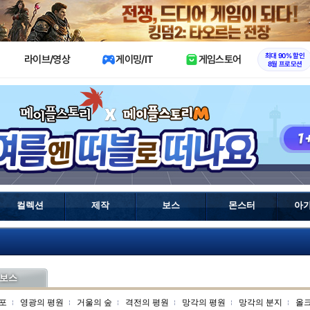
X
최대 90% 할인
라이브/영상
게이밍/IT
게임스토어
8월 프로모션
컬렉션
제작
보스
몬스터
아
보스
포
영광의 평원
거울의 숲
격전의 평원
망각의 평원
망각의 분지
올