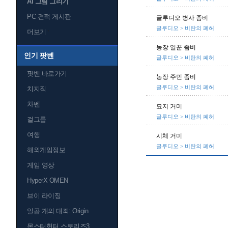
AI 그림 그리기
PC 견적 게시판
글루디오 병사 좀비
글루디오 > 비탄의 폐허
더보기
농장 일꾼 좀비
인기 팟벤
글루디오 > 비탄의 폐허
팟벤 바로가기
농장 주민 좀비
글루디오 > 비탄의 폐허
치지직
차벤
묘지 거미
글루디오 > 비탄의 폐허
걸그룹
여행
시체 거미
글루디오 > 비탄의 폐허
해외게임정보
게임 영상
HyperX OMEN
브이 라이징
일곱 개의 대죄: Origin
몬스터헌터 스토리즈3