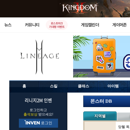
로스트아크
뉴스
커뮤니티
게임캘린더
게이머존
기대평 이벤트
홈
스킬
클래스
아이템
리니지2M 인벤
몬스터 DB
로그인하고
출석보상
받으세요!
지역별
로그인
앙헬 폭