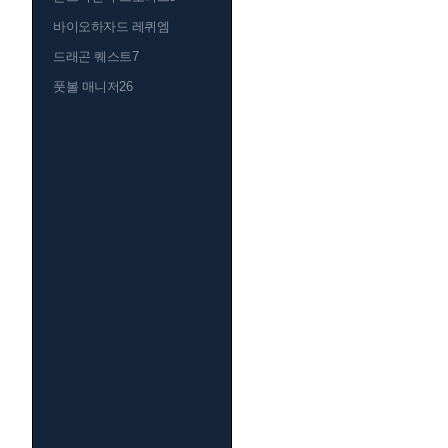
바이오하자드 레퀴엠
드래곤 퀘스트7
풋볼 매니저26