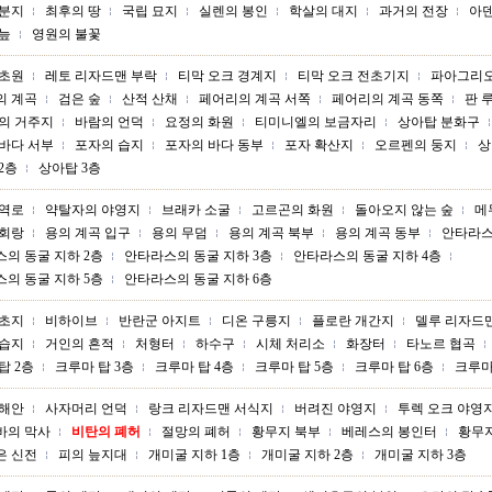
 분지
최후의 땅
국립 묘지
실렌의 봉인
학살의 대지
과거의 전장
아
늪
영원의 불꽃
 초원
레토 리자드맨 부락
티막 오크 경계지
티막 오크 전초기지
파아그리오
의 계곡
검은 숲
산적 산채
페어리의 계곡 서쪽
페어리의 계곡 동쪽
판 
의 거주지
바람의 언덕
요정의 화원
티미니엘의 보금자리
상아탑 분화구
바다 서부
포자의 습지
포자의 바다 동부
포자 확산지
오르펜의 둥지
상
2층
상아탑 3층
무역로
약탈자의 야영지
브래카 소굴
고르곤의 화원
돌아오지 않는 숲
메
 회랑
용의 계곡 입구
용의 무덤
용의 계곡 북부
용의 계곡 동부
안타라스
의 동굴 지하 2층
안타라스의 동굴 지하 3층
안타라스의 동굴 지하 4층
의 동굴 지하 5층
안타라스의 동굴 지하 6층
목초지
비하이브
반란군 아지트
디온 구릉지
플로란 개간지
델루 리자드
 습지
거인의 흔적
처형터
하수구
시체 처리소
화장터
타노르 협곡
탑 2층
크루마 탑 3층
크루마 탑 4층
크루마 탑 5층
크루마 탑 6층
크루마
 해안
사자머리 언덕
랑크 리자드맨 서식지
버려진 야영지
투렉 오크 야영
바의 막사
비탄의 폐허
절망의 폐허
황무지 북부
베레스의 봉인터
황무
은 신전
피의 늪지대
개미굴 지하 1층
개미굴 지하 2층
개미굴 지하 3층