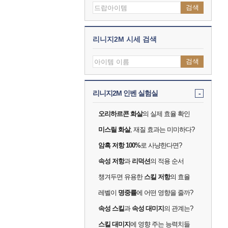
검색
리니지2M 시세 검색
검색
리니지2M 인벤 실험실
-
오리하르콘 화살
의 실제 효율 확인
미스릴 화살
, 재질 효과는 미미하다?
암흑 저항 100%
로 사냥한다면?
속성 저항
과
리덕션
의 적용 순서
챙겨두면 유용한
스킬 저항
의 효율
레벨이
명중률
에 어떤 영향을 줄까?
속성 스킬
과
속성 대미지
의 관계는?
스킬 대미지
에 영향 주는 능력치들