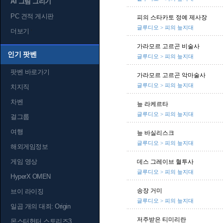
AI 그림 그리기
PC 견적 게시판
피의 스타카토 정예 제사장
글루디오 > 피의 늪지대
더보기
가라모르 고르곤 비술사
인기 팟벤
글루디오 > 피의 늪지대
팟벤 바로가기
가라모르 고르곤 악마술사
글루디오 > 피의 늪지대
치지직
차벤
늪 라케르타
글루디오 > 피의 늪지대
걸그룹
여행
늪 바실리스크
글루디오 > 피의 늪지대
해외게임정보
게임 영상
데스 그레이브 혈투사
글루디오 > 피의 늪지대
HyperX OMEN
송장 거미
브이 라이징
글루디오 > 피의 늪지대
일곱 개의 대죄: Origin
저주받은 티미리란
몬스터헌터 스토리즈3