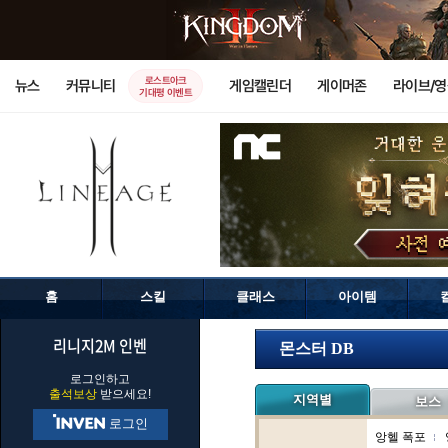
로스트아크
뉴스
커뮤니티
게임캘린더
게이머존
라이브/
기대평 이벤트
홈
스킬
클래스
아이템
리니지2M 인벤
몬스터 DB
로그인하고
출석보상
받으세요!
지역별
보스
로그인
앙헬 폭포