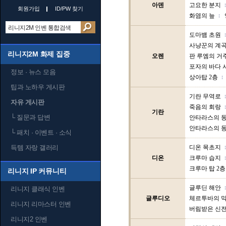
아덴
고요한 분지
회원가입
ID/PW 찾기
화염의 늪
도마뱀 초원
사냥꾼의 계
리니지2M 화제 집중
오렌
판 루엠의 거
포자의 바다 
정보 · 뉴스 모음
상아탑 2층
팁과 노하우 게시판
기란 무역로
자유 게시판
죽음의 회랑
기란
└
질문과 답변
안타라스의 동
안타라스의 동
└
패치 · 이벤트 · 소식
득템 자랑 갤러리
디온 목초지
디온
크루마 습지
크루마 탑 2층
리니지 IP 커뮤니티
글루딘 해안
리니지 클래식 인벤
글루디오
체르투바의 
리니지 리마스터 인벤
버림받은 신
리니지2 인벤