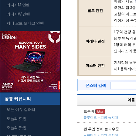
바람의 제단
리니지M 인벤
오만의 탑 2층
월드 던전
리니지W 인벤
고행의 네크
각성의 섬 북
저니 오브 모나크 인벤
1구역 전당 홀
남부 맹독의 
아레나 던전
1영역 배의 
안타라스의 
기계정원 남
마스터 던전
제1 동력제어
몬스터 검색
공통 커뮤니티
이름
오픈 이슈 갤러리
트롬바
보스
글루디오 > 피의 늪지대
오늘의 핫벤
오늘의 팟벤
판 루엠 정예 늪파수꾼
글루디오 > 피의 늪지대