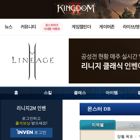
로스트아크
뉴스
커뮤니티
게임캘린더
게이머존
라이브/
기대평 이벤트
홈
스킬
클래스
아이템
리니지2M 인벤
몬스터 DB
로그인하고
출석보상
받으세요!
지역별
보스
로그인
앙헬 폭포