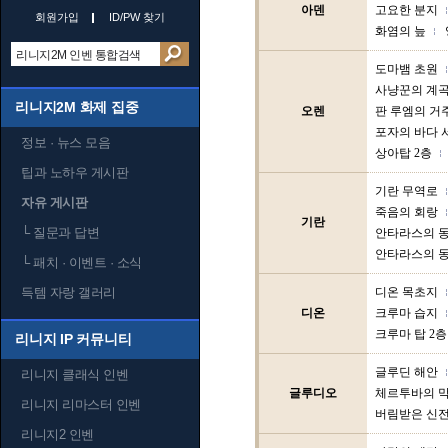
아덴
고요한 분지
회원가입
ID/PW 찾기
화염의 늪
도마뱀 초원
사냥꾼의 계
리니지2M 화제 집중
오렌
판 루엠의 거
포자의 바다 
정보 · 뉴스 모음
상아탑 2층
팁과 노하우 게시판
기란 무역로
자유 게시판
죽음의 회랑
기란
└
질문과 답변
안타라스의 동
안타라스의 동
└
패치 · 이벤트 · 소식
득템 자랑 갤러리
디온 목초지
디온
크루마 습지
크루마 탑 2층
리니지 IP 커뮤니티
글루딘 해안
리니지 클래식 인벤
글루디오
체르투바의 
리니지 리마스터 인벤
버림받은 신
리니지2 인벤