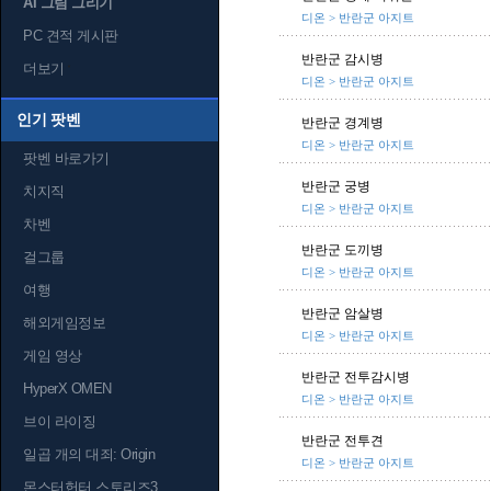
AI 그림 그리기
디온 > 반란군 아지트
PC 견적 게시판
반란군 감시병
더보기
디온 > 반란군 아지트
인기 팟벤
반란군 경계병
디온 > 반란군 아지트
팟벤 바로가기
반란군 궁병
치지직
디온 > 반란군 아지트
차벤
반란군 도끼병
걸그룹
디온 > 반란군 아지트
여행
반란군 암살병
해외게임정보
디온 > 반란군 아지트
게임 영상
반란군 전투감시병
HyperX OMEN
디온 > 반란군 아지트
브이 라이징
반란군 전투견
일곱 개의 대죄: Origin
디온 > 반란군 아지트
몬스터헌터 스토리즈3