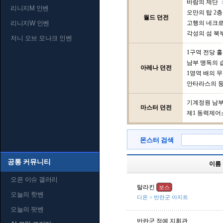
바람의 제단
리니지M 인벤
오만의 탑 2층
월드 던전
리니지W 인벤
고행의 네크
각성의 섬 북
저니 오브 모나크 인벤
1구역 전당 홀
남부 맹독의 
아레나 던전
1영역 배의 
안타라스의 
기계정원 남
마스터 던전
제1 동력제어
몬스터 검색
공통 커뮤니티
이름
오픈 이슈 갤러리
탈라킨
보스
오늘의 핫벤
디온 > 반란군 아지트
오늘의 팟벤
반란군 정예 지휘관