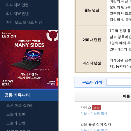
바람의 제단
리니지M 인벤
오만의 탑 2층
월드 던전
리니지W 인벤
고행의 네크
각성의 섬 북
저니 오브 모나크 인벤
1구역 전당 홀
남부 맹독의 
아레나 던전
1영역 배의 
안타라스의 
기계정원 남
마스터 던전
제1 동력제어
몬스터 검색
공통 커뮤니티
이름
오픈 이슈 갤러리
가레스
보스
디온 > 타노르 협곡
오늘의 핫벤
오늘의 팟벤
검은 불꽃 정예 첩자
디온 > 타노르 협곡