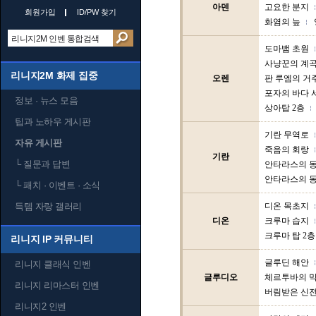
아덴
고요한 분지
회원가입
ID/PW 찾기
화염의 늪
도마뱀 초원
사냥꾼의 계
리니지2M 화제 집중
오렌
판 루엠의 거
포자의 바다 
정보 · 뉴스 모음
상아탑 2층
팁과 노하우 게시판
기란 무역로
자유 게시판
죽음의 회랑
기란
└
질문과 답변
안타라스의 동
안타라스의 동
└
패치 · 이벤트 · 소식
득템 자랑 갤러리
디온 목초지
디온
크루마 습지
크루마 탑 2층
리니지 IP 커뮤니티
글루딘 해안
리니지 클래식 인벤
글루디오
체르투바의 
리니지 리마스터 인벤
버림받은 신
리니지2 인벤