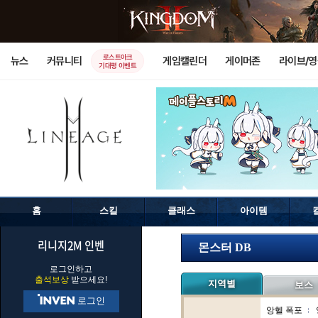
로스트아크
뉴스
커뮤니티
게임캘린더
게이머존
라이브/
기대평 이벤트
홈
스킬
클래스
아이템
리니지2M 인벤
몬스터 DB
로그인하고
출석보상
받으세요!
지역별
보스
로그인
앙헬 폭포