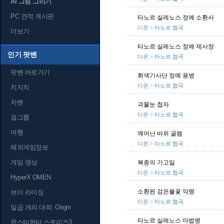
AI 그림 그리기
PC 견적 게시판
타노르 실레노스 정예 소환사
디온 > 타노르 협곡
더보기
타노르 실레노스 정예 제사장
인기 팟벤
디온 > 타노르 협곡
팟벤 바로가기
회색기사단 정예 용병
디온 > 타노르 협곡
치지직
차벤
괴물눈 첩자
디온 > 타노르 협곡
걸그룹
여행
깨어난 바위 골렘
디온 > 타노르 협곡
해외게임정보
게임 영상
복종의 가고일
디온 > 타노르 협곡
HyperX OMEN
소환된 검은불꽃 악령
브이 라이징
디온 > 타노르 협곡
일곱 개의 대죄: Origin
타노르 실레노스 마법병
몬스터헌터 스토리즈3