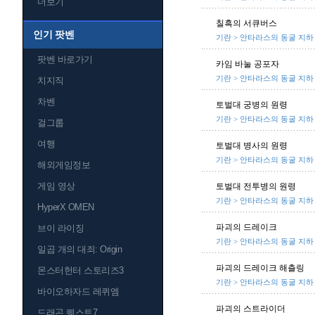
더보기
칠흑의 서큐버스
인기 팟벤
기란 > 안타라스의 동굴 지하
팟벤 바로가기
카임 바눌 공포자
기란 > 안타라스의 동굴 지하
치지직
차벤
토벌대 궁병의 원령
기란 > 안타라스의 동굴 지하
걸그룹
여행
토벌대 병사의 원령
기란 > 안타라스의 동굴 지하
해외게임정보
게임 영상
토벌대 전투병의 원령
기란 > 안타라스의 동굴 지하
HyperX OMEN
파괴의 드레이크
브이 라이징
기란 > 안타라스의 동굴 지하
일곱 개의 대죄: Origin
파괴의 드레이크 해츨링
몬스터헌터 스토리즈3
기란 > 안타라스의 동굴 지하
바이오하자드 레퀴엠
파괴의 스트라이더
드래곤 퀘스트7