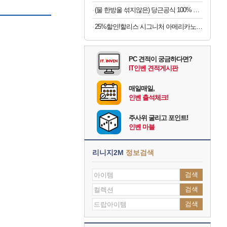
(물 한방울 섞지않은) 당근공식 100% 착즙 국내산 당근주스 x 30개
25%할인!할리스 시그니처 아메리카노, 550ml, 12개
PC 견적이 궁금하다면?
IT인벤 견적게시판
매일매일,
인벤 출석체크!
주사위 굴리고 포인트!
인벤 마블
리니지2M
정보검색
검색
검색
검색