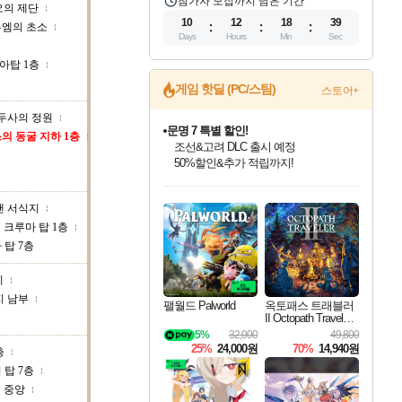
참가자 모집까지 남은 기간
의 제단
10
12
18
38
루엠의 초소
Days
Hours
Min
Sec
아탑 1층
게임 핫딜 (PC/스팀)
스토어+
두사의 정원
문명 7 특별 할인!
의 동굴 지하 1층
조선&고려 DLC 출시 예정
50%할인&추가 적립까지!
인벤게임즈 8월 특별 할인!
드래곤소드: 어웨이크닝 입점!
마블 투혼 파이팅 소울즈 정식출시!
귀무자: 검의 길 예약 판매 중!
비스트 오브 리인카네이션 정식 출시!
커세어 코브 출시 기념 할인!
더 렐릭 퍼스트 가디언 정식 출시
베데스다 40주년 기념 할인 중!
캡콤 프렌차이즈 할인 진행 중!
캡콤 일부 상품 상시 할인
스타워즈 은하계 레이서
로블록스 기프트 카드 공식 입점
인기 퍼블리셔 모음!
스팀으로 만나는 드래곤소드!
마블 히어로 총 출동&화려한 격투!
10% 할인과
게임프릭 신작 IP
해적'섬'을 발전시키자!
설화x하드코어 액션!
베데스다의 명작들을
몬헌, 바하 등 인기 IP를
몬헌 와일즈 & 드래곤즈 도그마2
인벤게임즈에서 10% 추가 적립
Robux를 가장 안전하고
맨 서식지
최대 90% 할인가를 만나보세요!
네이버혜택과 함께 만나보세요!
네이버 포인트 혜택까지!
이니&베니 혜택까지!
네이버 혜택가와 함께 예약하세요!
할인&네이버혜택으로 만나보세요!
네이버페이 혜택과 만나보세요!
40주년 프로모션으로 만나보세요!
할인가에 만나보세요!
일부 에디션 상시 할인!
혜택으로 예약 판매 중
편안하게 충전하세요
크루마 탑 1층
 탑 7층
지
지 남부
팰월드 Palworld
옥토패스 트래블러
II Octopath Traveler I
I
5%
32,000
49,800
25%
24,000원
70%
14,940원
층
 탑 7층
 중앙