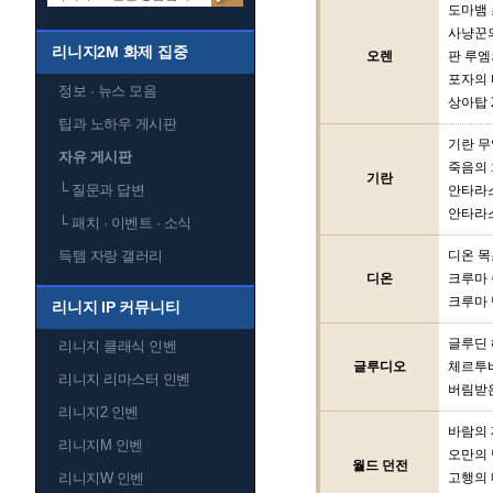
도마뱀
사냥꾼
리니지2M 화제 집중
오렌
판 루엠
포자의 
정보 · 뉴스 모음
상아탑 
팁과 노하우 게시판
기란 
자유 게시판
죽음의
기란
└
질문과 답변
안타라스
안타라스
└
패치 · 이벤트 · 소식
득템 자랑 갤러리
디온 
디온
크루마
크루마 
리니지 IP 커뮤니티
글루딘
리니지 클래식 인벤
글루디오
체르투
리니지 리마스터 인벤
버림받
리니지2 인벤
바람의
리니지M 인벤
오만의 
월드 던전
리니지W 인벤
고행의