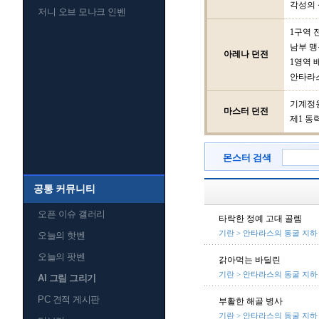
각성의 
저니 오브 모나크 인벤
1구역 
남부 맹
아레나 던전
1영역 
안타라
기계정
마스터 던전
제1 동
몬스터 검색
공통 커뮤니티
오픈 이슈 갤러리
타락한 정예 고대 골렘
기란 > 안타라스의 동굴 지하
오늘의 핫벤
오늘의 팟벤
갉아먹는 바딜린
기란 > 안타라스의 동굴 지하
AI 그림 그리기
PC 견적 게시판
부활한 해골 병사
기란 > 안타라스의 동굴 지하