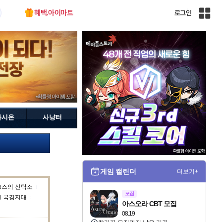
혜택.아이마트
로그인
인
벤
전
체
사
이
트
맵
가시온
사냥터
게임 캘린더
더보기+
크스의 신탁소
모집
덴 국경지대
아스오라 CBT 모집
08.19