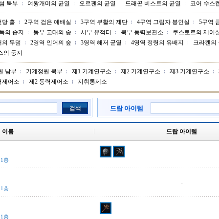
섬 북부
여왕개미의 균열
오르펜의 균열
드래곤 비스트의 균열
코어 수스
전당 홀
2구역 검은 예배실
3구역 부활의 제단
4구역 그림자 봉인실
5구역 
독의 습지
동부 고대의 숲
서부 유적터
북부 동력보관소
쿠스토르의 제어
배의 무덤
2영역 인어의 숲
3영역 해저 균열
4영역 정령의 유배지
크라켄의
스의 둥지
원 남부
기계정원 북부
제1 기계연구소
제2 기계연구소
제3 기계연구소
력제어소
제2 동력제어소
지휘통제소
검색
드랍 아이템
이름
드랍 아이템
 1층
-
 1층
 1층