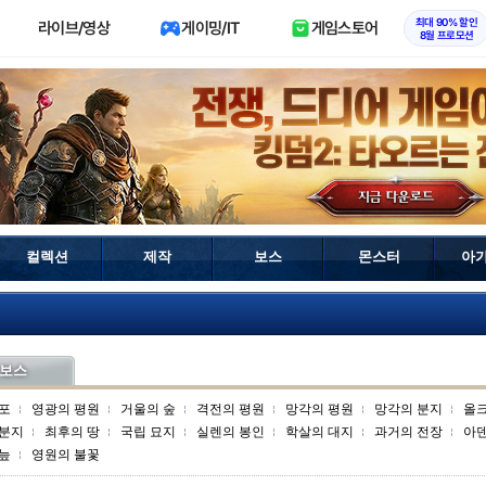
최대 90% 할인
라이브/영상
게이밍/IT
게임스토어
8월 프로모션
컬렉션
제작
보스
몬스터
아
보스
포
영광의 평원
거울의 숲
격전의 평원
망각의 평원
망각의 분지
올
 분지
최후의 땅
국립 묘지
실렌의 봉인
학살의 대지
과거의 전장
아
늪
영원의 불꽃