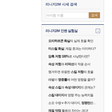
리니지2M 시세 검색
검색
리니지2M 인벤 실험실
-
오리하르콘 화살
의 실제 효율 확인
미스릴 화살
, 재질 효과는 미미하다?
암흑 저항 100%
로 사냥한다면?
속성 저항
과
리덕션
의 적용 순서
챙겨두면 유용한
스킬 저항
의 효율
레벨이
명중률
에 어떤 영향을 줄까?
속성 스킬
과
속성 대미지
의 관계는?
스킬 대미지
에 영향 주는 능력치들
소모 수량 ≠ 추가 대미지,
정령탄
은...
재질 약점
활용의 차이는 크다!