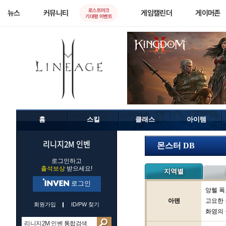
로스트아크
뉴스
커뮤니티
게임캘린더
게이머존
기대평 이벤트
홈
스킬
클래스
아이템
리니지2M 인벤
몬스터 DB
로그인하고
출석보상
받으세요!
지역별
로그인
앙헬 폭
아덴
고요한
회원가입
ID/PW 찾기
화염의 