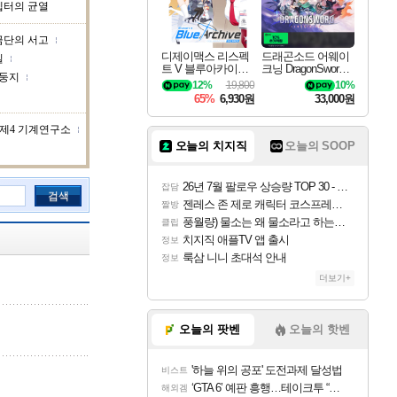
켑터의 균열
금단의 서고
디제이맥스 리스펙
드래곤소드 어웨이
실
트 V 블루아카이브
크닝 DragonSword A
 둥지
팩 DJMAX RESPE
wakening
12%
19,800
10%
CT V Blue Archive P
65%
6,930원
33,000원
ack DLC
제4 기계연구소
오늘의 치지직
오늘의 SOOP
26년 7월 팔로우 상승량 TOP 30 - 월간 치지직
잡담
검색
젠레스 존 제로 캐릭터 코스프레한 꽁주
짤방
풍월량) 물소는 왜 물소라고 하는거야? 아! 그만 ㅋㅋ
클립
치지직 애플TV 앱 출시
정보
룩삼 니니 초대석 안내
정보
더보기+
오늘의 팟벤
오늘의 핫벤
'하늘 위의 공포' 도전과제 달성법
비스트
‘GTA 6’ 예판 흥행…테이크투 “내부 예상 크게 넘어”
해외겜