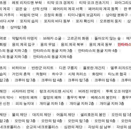
 초원
레토 리자드맨 부락
티막 오크 경계지
티막 오크 전초기지
파아그리오
의 계곡
검은 숲
산적 산채
페어리의 계곡 서쪽
페어리의 계곡 동쪽
판 
의 거주지
바람의 언덕
요정의 화원
티미니엘의 보금자리
상아탑 분화구
바다 서부
포자의 습지
포자의 바다 동부
포자 확산지
오르펜의 둥지
상
2층
상아탑 3층
무역로
약탈자의 야영지
브래카 소굴
고르곤의 화원
돌아오지 않는 숲
메
 회랑
용의 계곡 입구
용의 무덤
용의 계곡 북부
용의 계곡 동부
안타라스
의 동굴 지하 2층
안타라스의 동굴 지하 3층
안타라스의 동굴 지하 4층
의 동굴 지하 5층
안타라스의 동굴 지하 6층
목초지
비하이브
반란군 아지트
디온 구릉지
플로란 개간지
델루 리자드
 습지
거인의 흔적
처형터
하수구
시체 처리소
화장터
타노르 협곡
탑 2층
크루마 탑 3층
크루마 탑 4층
크루마 탑 5층
크루마 탑 6층
크루마
 해안
사자머리 언덕
랑크 리자드맨 서식지
버려진 야영지
투렉 오크 야영
바의 막사
비탄의 폐허
절망의 폐허
황무지 북부
베레스의 봉인터
황무
은 신전
피의 늪지대
개미굴 지하 1층
개미굴 지하 2층
개미굴 지하 3층
 제단
물의 제단
대지의 제단
어둠의 제단
셀리호든의 봉인
오만의 탑 1
탑 2층
오만의 탑 3층
오만의 탑 4층
오만의 탑 5층
오만의 탑 6층
오만의
 네크로폴리스
순교의 네크로폴리스
심판의 제단
각성의 섬 남부
각성의 섬