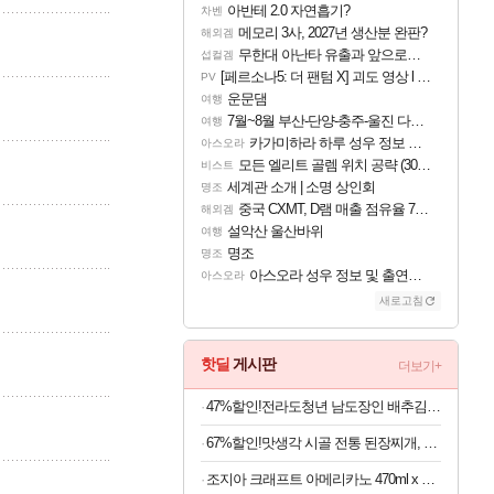
아반테 2.0 자연흡기?
차벤
메모리 3사, 2027년 생산분 완판?
해외겜
무한대 아난타 유출과 앞으로의 예상 (루머)
섭컬겜
[페르소나5: 더 팬텀 X] 괴도 영상 l 타카마키 안·댄싱 스타
PV
운문댐
여행
7월~8월 부산-단양-충주-울진 다녀왔어요~
여행
카가미하라 하루 성우 정보 및 주요 필모
아스오라
모든 엘리트 골렘 위치 공략 (30개) - 방랑 결투가
비스트
세계관 소개 | 소명 상인회
명조
중국 CXMT, D램 매출 점유율 7%…글로벌 4위로 부상
해외겜
설악산 울산바위
여행
명조
명조
아스오라 성우 정보 및 출연작 모음
아스오라
새로고침
핫딜
게시판
더보기+
47%할인!전라도청년 남도장인 배추김치, 5kg, 1박스
67%할인!맛생각 시골 전통 된장찌개, 600g, 5개
조지아 크래프트 아메리카노 470ml x 24개