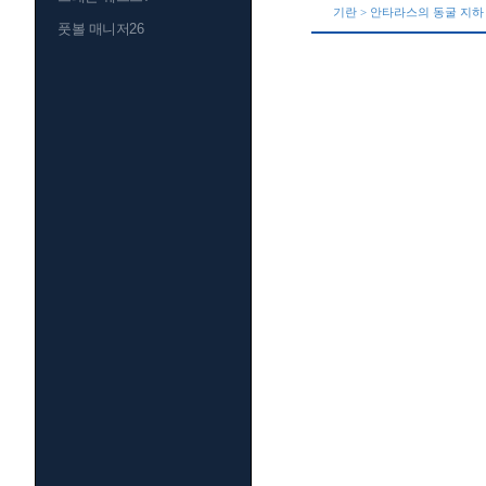
기란 > 안타라스의 동굴 지하
풋볼 매니저26