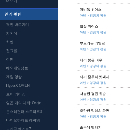
더보기
마비독 위어스
인기 팟벤
아덴 > 영광의 평원
팟벤 바로가기
벌꿀 위어스
아덴 > 영광의 평원
치지직
차벤
부드러운 리엘르
아덴 > 영광의 평원
걸그룹
여행
새끼 붉은 여우
아덴 > 영광의 평원
해외게임정보
게임 영상
새끼 줄무늬 멧돼지
아덴 > 영광의 평원
HyperX OMEN
서늘한 평원 위습
브이 라이징
아덴 > 영광의 평원
일곱 개의 대죄: Origin
오만한 망상의 파편
몬스터헌터 스토리즈3
아덴 > 영광의 평원
바이오하자드 레퀴엠
줄무늬 멧돼지
드래곤 퀘스트7