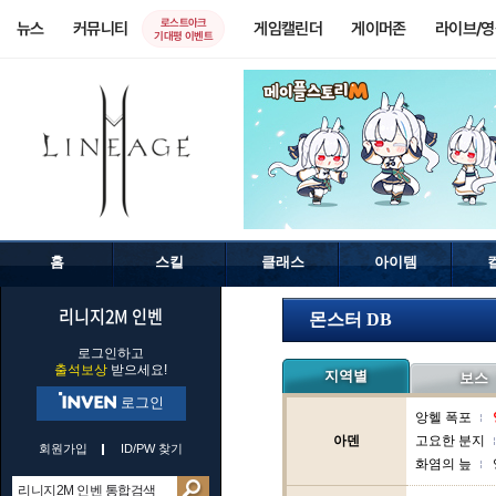
로스트아크
뉴스
커뮤니티
게임캘린더
게이머존
라이브/
기대평 이벤트
홈
스킬
클래스
아이템
리니지2M 인벤
몬스터 DB
로그인하고
출석보상
받으세요!
지역별
보스
로그인
앙헬 폭포
아덴
고요한 분지
회원가입
ID/PW 찾기
화염의 늪