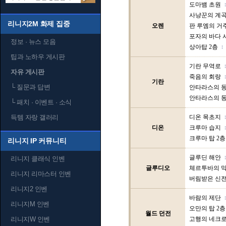
도마뱀 초원
사냥꾼의 계
리니지2M 화제 집중
오렌
판 루엠의 거
포자의 바다 
정보 · 뉴스 모음
상아탑 2층
팁과 노하우 게시판
기란 무역로
자유 게시판
죽음의 회랑
기란
└
질문과 답변
안타라스의 동
안타라스의 동
└
패치 · 이벤트 · 소식
득템 자랑 갤러리
디온 목초지
디온
크루마 습지
크루마 탑 2층
리니지 IP 커뮤니티
글루딘 해안
리니지 클래식 인벤
글루디오
체르투바의 
리니지 리마스터 인벤
버림받은 신
리니지2 인벤
바람의 제단
리니지M 인벤
오만의 탑 2층
월드 던전
리니지W 인벤
고행의 네크