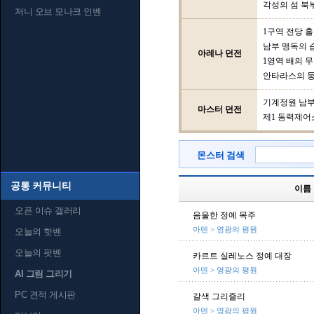
각성의 섬 북
저니 오브 모나크 인벤
1구역 전당 홀
남부 맹독의 
아레나 던전
1영역 배의 
안타라스의 
기계정원 남
마스터 던전
제1 동력제어
몬스터 검색
공통 커뮤니티
이름
오픈 이슈 갤러리
음울한 정예 목주
아덴 > 영광의 평원
오늘의 핫벤
오늘의 팟벤
카르트 실레노스 정예 대장
아덴 > 영광의 평원
AI 그림 그리기
PC 견적 게시판
갈색 그리즐리
아덴 > 영광의 평원