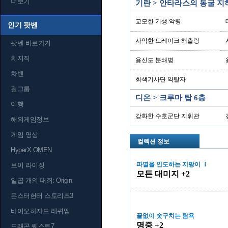
더보기
기란 > 안타라스의 동굴 지
교모한 기생 악령
인기 팟벤
사악한 드레이크 해츨링
팟벤 바로가기
치지직
용신도 분쇄병
차벤
회색기사단 약탈자
걸그룹
디온 > 크루마 탑 6층
여행
강화한 수호군단 지휘관
해외게임정보
게임 영상
컬렉션 정보
HyperX OMEN
파멸을 인도하는 지팡이 Ⅰ
브이 라이징
모든 대미지 +2
일곱 개의 대죄: Origin
몬스터헌터 스토리즈3
바이오하자드 레퀴엠
끝없이 솟구치는 탐욕
명중 +2
드래곤 퀘스트7