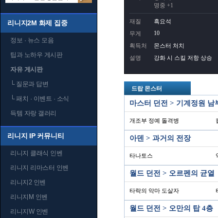
명중 +1
재질
흑요석
리니지2M 화제 집중
10
무게
정보 · 뉴스 모음
획득처
몬스터 처치
팁과 노하우 게시판
설명
강화 시 스킬 저항 상승
자유 게시판
└
질문과 답변
드랍 몬스터
└
패치 · 이벤트 · 소식
마스터 던전 > 기계정원 남
득템 자랑 갤러리
개조부 정예 돌격병
리니지 IP 커뮤니티
아덴 > 과거의 전장
리니지 클래식 인벤
타나토스
리니지 리마스터 인벤
월드 던전 > 오르펜의 균열
리니지2 인벤
타락의 악마 도살자
리니지M 인벤
월드 던전 > 오만의 탑 4층
리니지W 인벤