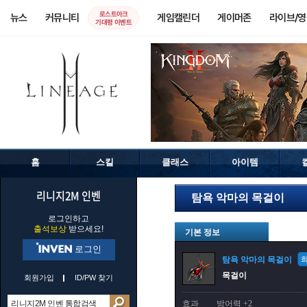
로스트아크
뉴스
커뮤니티
게임캘린더
게이머존
라이브/
기대평 이벤트
홈
스킬
클래스
아이템
리니지2M 인벤
탐욕 악마의 목걸이
로그인하고
출석보상
받으세요!
기본 정보
로그인
탐욕 악마의 목걸이
목걸이
회원가입
ID/PW 찾기
효과
방어력 +2