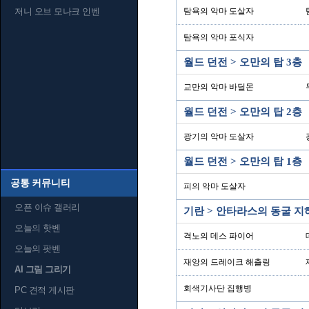
저니 오브 모나크 인벤
탐욕의 악마 도살자
탐욕의 악마 포식자
월드 던전 > 오만의 탑 3층
교만의 악마 바딜몬
월드 던전 > 오만의 탑 2층
광기의 악마 도살자
월드 던전 > 오만의 탑 1층
공통 커뮤니티
피의 악마 도살자
오픈 이슈 갤러리
기란 > 안타라스의 동굴 지
오늘의 핫벤
격노의 데스 파이어
오늘의 팟벤
재앙의 드레이크 해츨링
AI 그림 그리기
회색기사단 집행병
PC 견적 게시판