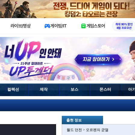
X
최대 90% 할인
라이브/영상
게이밍/IT
게임스토어
8월 프로모션
컬렉션
제작
보스
몬스터
아
출현 정보
월드 던전 > 오르펜의 균열