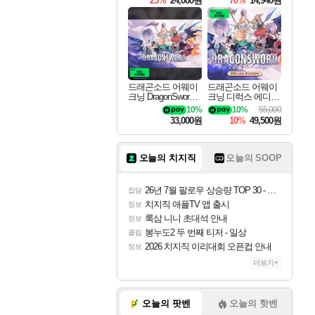
25%
24,000원
70%
14,940원
드래곤소드 어웨이
드래곤소드 어웨이
크닝 DragonSword A
크닝 디럭스 에디션
wakening
DragonSword Awake
10%
10%
55,000
ning Deluxe Edition
33,000원
10%
49,500원
오늘의 치지직
오늘의 SOOP
26년 7월 팔로우 상승량 TOP 30 - 월간 치지직
잡담
치지직 애플TV 앱 출시
정보
룩삼 니니 초대석 안내
정보
봉누도2 두 번째 티저 - 일상
클립
2026 치지직 이리대회 오픈컵 안내
정보
더보기+
오늘의 팟벤
오늘의 핫벤