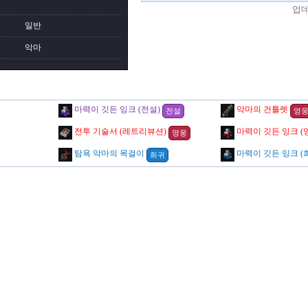
업
일반
악마
마력이 깃든 잉크 (전설)
악마의 건틀렛
전설
영
전투 기술서 (레트리뷰션)
마력이 깃든 잉크 (
영웅
탐욕 악마의 목걸이
마력이 깃든 잉크 (
희귀