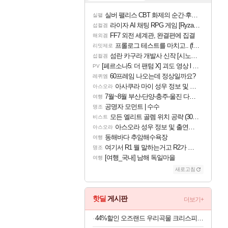
실버 팰리스 CBT 화제의 순간·후기 모음
실팰
라이자 AI 채팅 RPG 게임 [RyzaChat: AI] 공개
섭컬겜
FF7 외전 세계관, 완결편에 집결
해외겜
프롤로그 테스트를 마치고.. (feat. 리아)
리밋제로
섬란 카구라 개발사 신작 [시노비 넥서스] 연내 출시 예정
섭컬겜
[페르소나5: 더 팬텀 X] 괴도 영상 l 타카마키 안·댄싱 스타
PV
60프레임 나오는데 정상일까요?
레퀴엠
아사쿠라 마이 성우 정보 및 주요 필모
아스오라
7월~8월 부산-단양-충주-울진 다녀왔어요~
여행
공명자 모먼트 | 수수
명조
모든 엘리트 골렘 위치 공략 (30개) - 방랑 결투가
비스트
아스오라 성우 정보 및 출연작 모음
아스오라
동해바다 추암해수욕장
여행
여기서 R1 뭘 말하는거고 R2가 뭘말하는걸까요?
명조
[여행_국내] 남해 독일마을
여행
새로고침
핫딜
게시판
더보기+
44%할인 오즈랜드 우리곡물 크리스피롤 23곡, 660g, 1박스