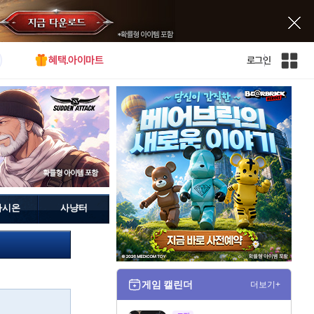
혜택.아이마트
로그인
인
벤
전
체
사
이
트
맵
가시온
사냥터
게임 캘린더
더보기+