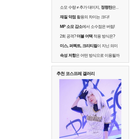
소모 수량 ≠ 추가 대미지,
정령탄
은...
재질 약점
활용의 차이는 크다!
MP 소모 감소
에서 소수점은 버림!
2회 공격?
더블 어택
적용 방식은?
미스, 퍼펙트, 크리티컬
이 지닌 의미
속성 저항
은 어떤 방식으로 이용될까
추천 코스프레 갤러리