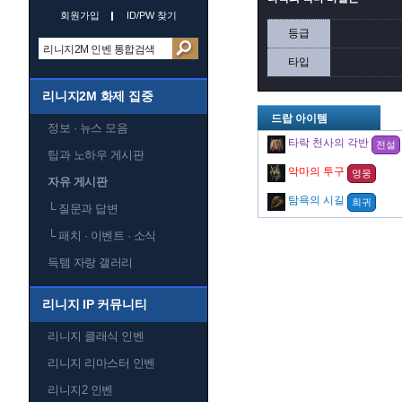
회원가입
ID/PW 찾기
등급
타입
리니지2M 화제 집중
드랍 아이템
정보 · 뉴스 모음
타락 천사의 각반
전설
팁과 노하우 게시판
악마의 투구
영웅
자유 게시판
탐욕의 시길
희귀
└
질문과 답변
└
패치 · 이벤트 · 소식
득템 자랑 갤러리
리니지 IP 커뮤니티
리니지 클래식 인벤
리니지 리마스터 인벤
리니지2 인벤