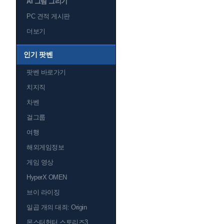
AI 그림 그리기
PC 견적 게시판
더보기
인기 팟벤
팟벤 바로가기
치지직
차벤
걸그룹
여행
해외게임정보
게임 영상
HyperX OMEN
브이 라이징
일곱 개의 대죄: Origin
몬스터헌터 스토리즈3