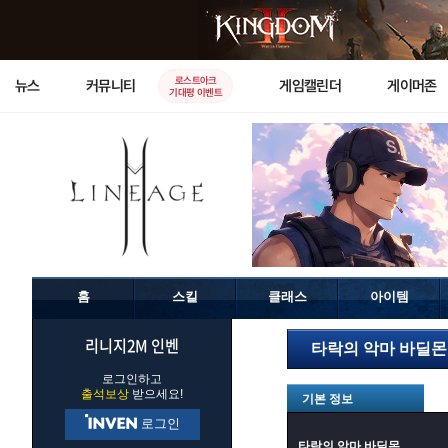
로스트아크
뉴스
커뮤니티
게임캘린더
게이머존
기대평 이벤트
홈
스킬
클래스
아이템
리니지2M 인벤
타락의 악마 바딜몬
로그인하고
출석보상
받으세요!
기본 정보
로그인
타락의 악마 바딜몬