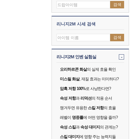
검색
리니지2M 시세 검색
검색
리니지2M 인벤 실험실
-
오리하르콘 화살
의 실제 효율 확인
미스릴 화살
, 재질 효과는 미미하다?
암흑 저항 100%
로 사냥한다면?
속성 저항
과
리덕션
의 적용 순서
챙겨두면 유용한
스킬 저항
의 효율
레벨이
명중률
에 어떤 영향을 줄까?
속성 스킬
과
속성 대미지
의 관계는?
스킬 대미지
에 영향 주는 능력치들