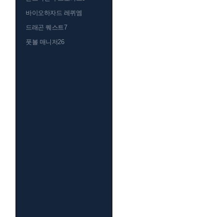
바이오하자드 레퀴엠
드래곤 퀘스트7
풋볼 매니저26