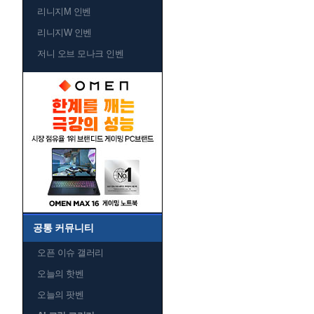
리니지M 인벤
리니지W 인벤
저니 오브 모나크 인벤
공통 커뮤니티
오픈 이슈 갤러리
오늘의 핫벤
오늘의 팟벤