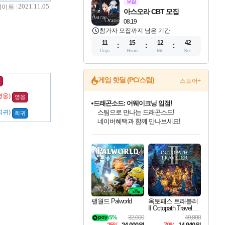
모집
2021.11.05.
데이트
아스오라 CBT 모집
08.19
참가자 모집까지 남은 기간
11
15
12
41
Days
Hours
Min
Sec
드래곤소드: 어웨이크닝 입점!
게임 핫딜 (PC/스팀)
스토어+
웅
스팀으로 만나는 드래곤소드!
네이버혜택과 함께 만나보세요!
영웅)
영웅
문명 7 특별 할인!
희귀)
조선&고려 DLC 출시 예정
희귀
50%할인&추가 적립까지!
인벤게임즈 8월 특별 할인!
마블 투혼 파이팅 소울즈 정식출시!
귀무자: 검의 길 예약 판매 중!
비스트 오브 리인카네이션 정식 출시!
커세어 코브 출시 기념 할인!
더 렐릭 퍼스트 가디언 정식 출시
베데스다 40주년 기념 할인 중!
캡콤 프렌차이즈 할인 진행 중!
캡콤 일부 상품 상시 할인
스타워즈 은하계 레이서
로블록스 기프트 카드 공식 입점
인기 퍼블리셔 모음!
마블 히어로 총 출동&화려한 격투!
10% 할인과
게임프릭 신작 IP
해적'섬'을 발전시키자!
설화x하드코어 액션!
베데스다의 명작들을
몬헌, 바하 등 인기 IP를
몬헌 와일즈 & 드래곤즈 도그마2
인벤게임즈에서 10% 추가 적립
Robux를 가장 안전하고
최대 90% 할인가를 만나보세요!
네이버 포인트 혜택까지!
이니&베니 혜택까지!
네이버 혜택가와 함께 예약하세요!
할인&네이버혜택으로 만나보세요!
네이버페이 혜택과 만나보세요!
40주년 프로모션으로 만나보세요!
할인가에 만나보세요!
일부 에디션 상시 할인!
혜택으로 예약 판매 중
편안하게 충전하세요
팰월드 Palworld
옥토패스 트래블러
II Octopath Traveler I
I
5%
32,000
49,800