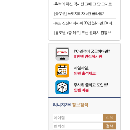
추억의 치킨 맥시칸 그때 그 맛 그대로 맥시칸 치킨 순살 봉 골라담기 2+2 총 4봉지
[풀무원] 노엣지피자 5판 골라담기
농심 신신너너짜짜 30입 (신라면10+너구리10+짜파게티10)
[용도별 7종 헤드] 무선 원터치 전동브러쉬 청소솔스틱오늘출발
PC 견적이 궁금하다면?
IT인벤 견적게시판
매일매일,
인벤 출석체크!
주사위 굴리고 포인트!
인벤 마블
리니지2M
정보검색
검색
검색