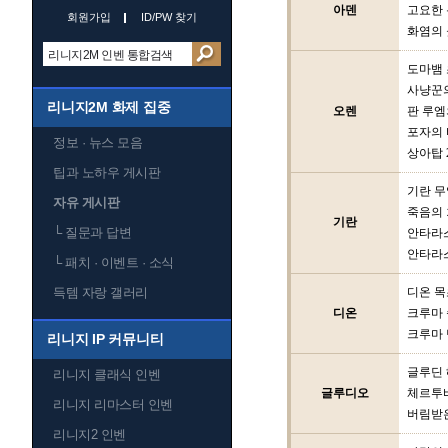
아덴
고요한
회원가입
ID/PW 찾기
화염의 
도마뱀
사냥꾼
리니지2M 화제 집중
오렌
판 루엠
포자의 
정보 · 뉴스 모음
상아탑 
팁과 노하우 게시판
기란 
자유 게시판
죽음의
기란
└
질문과 답변
안타라스
안타라스
└
패치 · 이벤트 · 소식
득템 자랑 갤러리
디온 
디온
크루마
크루마 
리니지 IP 커뮤니티
글루딘
리니지 클래식 인벤
글루디오
체르투
리니지 리마스터 인벤
버림받
리니지2 인벤