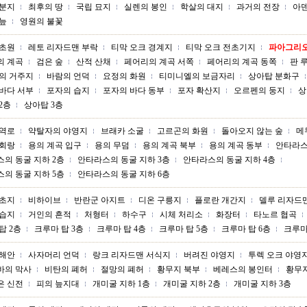
 분지
최후의 땅
국립 묘지
실렌의 봉인
학살의 대지
과거의 전장
아
늪
영원의 불꽃
 초원
레토 리자드맨 부락
티막 오크 경계지
티막 오크 전초기지
파아그리오
의 계곡
검은 숲
산적 산채
페어리의 계곡 서쪽
페어리의 계곡 동쪽
판 
의 거주지
바람의 언덕
요정의 화원
티미니엘의 보금자리
상아탑 분화구
바다 서부
포자의 습지
포자의 바다 동부
포자 확산지
오르펜의 둥지
상
2층
상아탑 3층
무역로
약탈자의 야영지
브래카 소굴
고르곤의 화원
돌아오지 않는 숲
메
 회랑
용의 계곡 입구
용의 무덤
용의 계곡 북부
용의 계곡 동부
안타라스
의 동굴 지하 2층
안타라스의 동굴 지하 3층
안타라스의 동굴 지하 4층
의 동굴 지하 5층
안타라스의 동굴 지하 6층
목초지
비하이브
반란군 아지트
디온 구릉지
플로란 개간지
델루 리자드
 습지
거인의 흔적
처형터
하수구
시체 처리소
화장터
타노르 협곡
탑 2층
크루마 탑 3층
크루마 탑 4층
크루마 탑 5층
크루마 탑 6층
크루마
 해안
사자머리 언덕
랑크 리자드맨 서식지
버려진 야영지
투렉 오크 야영
바의 막사
비탄의 폐허
절망의 폐허
황무지 북부
베레스의 봉인터
황무
은 신전
피의 늪지대
개미굴 지하 1층
개미굴 지하 2층
개미굴 지하 3층