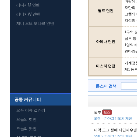
바람의
리니지M 인벤
오만의 
월드 던전
리니지W 인벤
고행의
각성의 
저니 오브 모나크 인벤
1구역 
남부 맹
아레나 던전
1영역 
안타라
기계정
마스터 던전
제1 동
몬스터 검색
공통 커뮤니티
오픈 이슈 갤러리
셀루
보스
오렌 > 파아그리오의 제단
오늘의 핫벤
오늘의 팟벤
티막 오크 정예 제단파수병
오렌 > 파아그리오의 제단