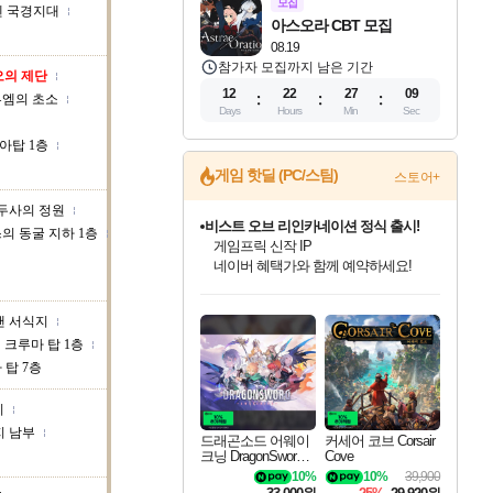
모집
덴 국경지대
아스오라 CBT 모집
08.19
참가자 모집까지 남은 기간
의 제단
12
22
27
08
루엠의 초소
Days
Hours
Min
Sec
아탑 1층
게임 핫딜 (PC/스팀)
스토어+
두사의 정원
비스트 오브 리인카네이션 정식 출시!
의 동굴 지하 1층
게임프릭 신작 IP
네이버 혜택가와 함께 예약하세요!
드래곤소드: 어웨이크닝 입점!
문명 7 특별 할인!
귀무자: 검의 길 예약 판매 중!
커세어 코브 출시 기념 할인!
더 렐릭 퍼스트 가디언 정식 출시
베데스다 40주년 기념 할인 중!
마블 투혼 파이팅 소울즈 예약 판매 중!
캡콤 프렌차이즈 할인 진행 중!
캡콤 일부 상품 상시 할인
스타워즈 은하계 레이서
로블록스 기프트 카드 공식 입점
스팀으로 만나는 드래곤소드!
조선&고려 DLC 출시 예정
10% 할인과
해적'섬'을 발전시키자!
설화x하드코어 액션!
베데스다의 명작들을
마블 히어로 총 출동&화려한 격투!
몬헌, 바하 등 인기 IP를
몬헌 와일즈 & 드래곤즈 도그마2
인벤게임즈에서 10% 추가 적립
Robux를 가장 안전하고
맨 서식지
네이버혜택과 함께 만나보세요!
50%할인&추가 적립까지!
이니&베니 혜택까지!
할인&네이버혜택으로 만나보세요!
네이버페이 혜택과 만나보세요!
40주년 프로모션으로 만나보세요!
네이버 포인트 혜택까지!
할인가에 만나보세요!
일부 에디션 상시 할인!
혜택으로 예약 판매 중
편안하게 충전하세요
크루마 탑 1층
 탑 7층
지
지 남부
드래곤소드 어웨이
커세어 코브 Corsair
크닝 DragonSword A
Cove
wakening
10%
10%
39,900