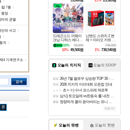
33,000원
25%
29,920원
층
 탑 7층
 중앙
켑터의 균열
금단의 서고
드래곤소드 어웨이
닌텐도 스위치 2 본
실
크닝 디럭스 에디션
체 + 마리오 카트 월
 둥지
DragonSword Awake
드
10%
55,000
746,000
ning Deluxe Edition
10%
49,500원
1%
738,540원
제4 기계연구소
오늘의 치지직
오늘의 SOOP
26년 7월 팔로우 상승량 TOP 30 - 월간 치지직
잡담
검색
2026 치지직 이리대회 오픈컵 안내
정보
초ㅇㅎ) 수녀 코스프레 제로투
ㅗㅜㅑ
삼식) 토요일에 vs한동숙 롤 내전 예정
잡담
청량하게 콜라 쏟아버리는 유니 ㅋㅋㅋ
클립
더보기+
오늘의 팟벤
오늘의 핫벤