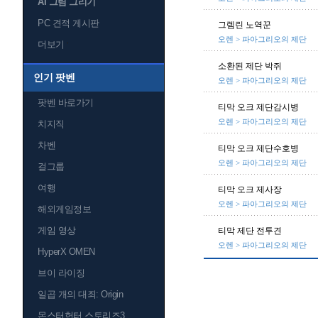
AI 그림 그리기
PC 견적 게시판
그렘린 노역꾼
오렌 > 파아그리오의 제단
더보기
소환된 제단 박쥐
인기 팟벤
오렌 > 파아그리오의 제단
팟벤 바로가기
티막 오크 제단감시병
오렌 > 파아그리오의 제단
치지직
차벤
티막 오크 제단수호병
오렌 > 파아그리오의 제단
걸그룹
여행
티막 오크 제사장
오렌 > 파아그리오의 제단
해외게임정보
게임 영상
티막 제단 전투견
오렌 > 파아그리오의 제단
HyperX OMEN
브이 라이징
일곱 개의 대죄: Origin
몬스터헌터 스토리즈3