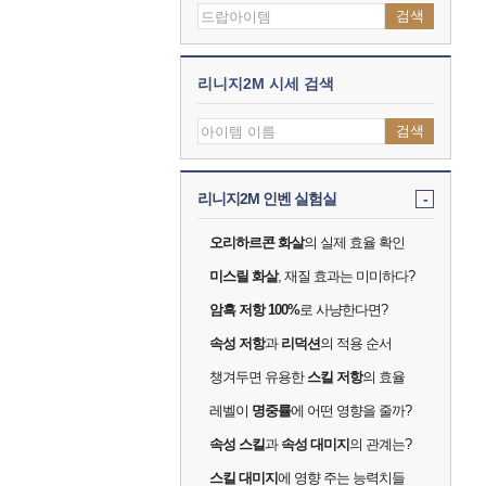
검색
리니지2M 시세 검색
검색
리니지2M 인벤 실험실
-
오리하르콘 화살
의 실제 효율 확인
미스릴 화살
, 재질 효과는 미미하다?
암흑 저항 100%
로 사냥한다면?
속성 저항
과
리덕션
의 적용 순서
챙겨두면 유용한
스킬 저항
의 효율
레벨이
명중률
에 어떤 영향을 줄까?
속성 스킬
과
속성 대미지
의 관계는?
스킬 대미지
에 영향 주는 능력치들