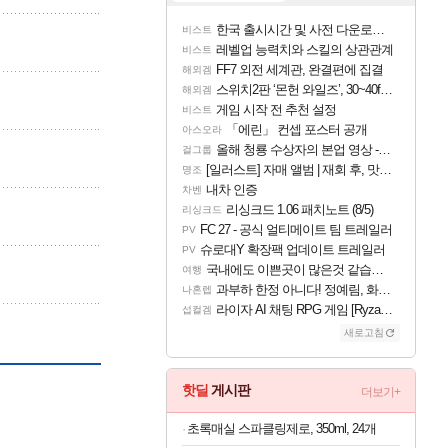
한국 출시시간 및 사전 다운로드 진행 - 비스트 오브 리인카네이션
비스트
레벨업 능력치와 스킬의 상관관계
비스트
FF7 외전 세계관, 완결편에 집결
해외겜
스위치2판 ‘몬헌 와일즈’, 30~40fps 목표 추정
해외겜
게임 시작 전 추천 설정
비스트
「에린」 컨셉 포스터 공개
아스오라
올해 청룡 수상자의 본업 영상 - 스테이씨 윤
걸그룹
[일러스트] 자매 앨범 | 재회 후, 맛집에서
명조
내차 인증
차벤
리싱크드 1.06 패치노트 (8/5)
리싱크드
FC 27 - 공식 얼티메이트 팀 트레일러
PV
슈로대Y 확장팩 업데이트 트레일러
PV
국내에도 이쁜곳이 많은것 같습니다
여행
과부하 한정 아니다! 정예림, 화속성 서포터 세대 교체
나혼렙
라이자 AI 채팅 RPG 게임 [RyzaChat: AI] 공개
섭컬겜
새로고침
핫딜
게시판
더보기+
초록매실 스파클링제로, 350ml, 24개