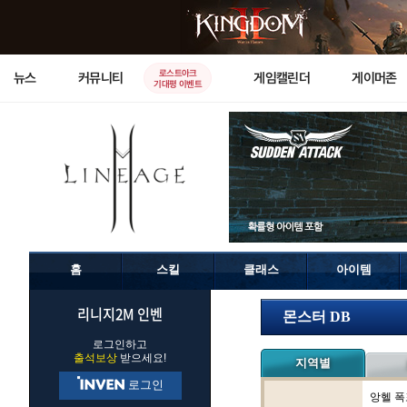
로스트아크
뉴스
커뮤니티
게임캘린더
게이머존
기대평 이벤트
홈
스킬
클래스
아이템
리니지2M 인벤
몬스터 DB
로그인하고
출석보상
받으세요!
지역별
로그인
앙헬 폭