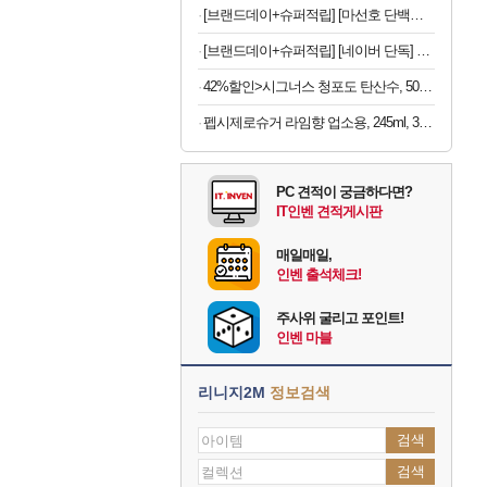
[브랜드데이+슈퍼적립] [마선호 단백질] 셀렉스 프로핏 Sports WPI 드링크 초콜릿, 330ml, 12개
[브랜드데이+슈퍼적립] [네이버 단독] 셀렉스 프로핏 버라이어티팩(총 8입)
42%할인>시그너스 청포도 탄산수, 500ml, 20개
펩시제로슈거 라임향 업소용, 245ml, 30개
PC 견적이 궁금하다면?
IT인벤 견적게시판
매일매일,
인벤 출석체크!
주사위 굴리고 포인트!
인벤 마블
리니지2M
정보검색
검색
검색