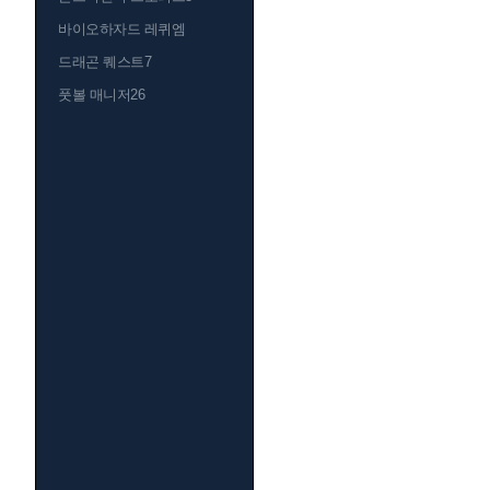
바이오하자드 레퀴엠
드래곤 퀘스트7
풋볼 매니저26