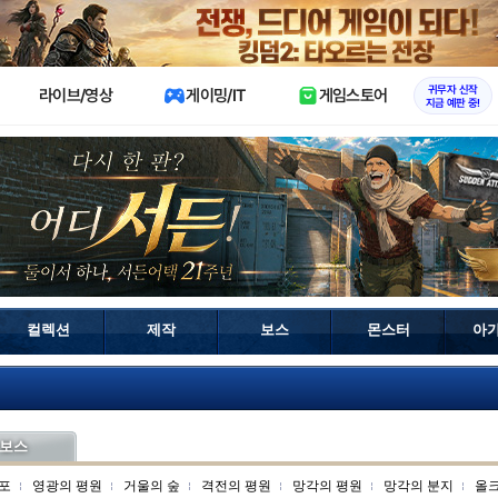
X
귀무자 신작
라이브/영상
게이밍/IT
게임스토어
지금 예판 중!
컬렉션
제작
보스
몬스터
아
보스
포
영광의 평원
거울의 숲
격전의 평원
망각의 평원
망각의 분지
올