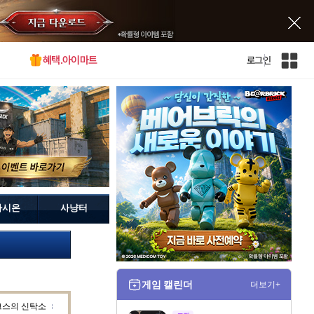
혜택.아이마트
로그인
인
벤
전
체
사
이
트
맵
가시온
사냥터
게임 캘린더
더보기+
크스의 신탁소