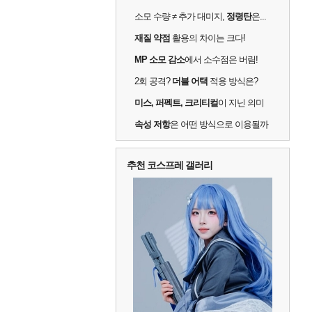
소모 수량 ≠ 추가 대미지,
정령탄
은...
재질 약점
활용의 차이는 크다!
MP 소모 감소
에서 소수점은 버림!
2회 공격?
더블 어택
적용 방식은?
미스, 퍼펙트, 크리티컬
이 지닌 의미
속성 저항
은 어떤 방식으로 이용될까
추천 코스프레 갤러리