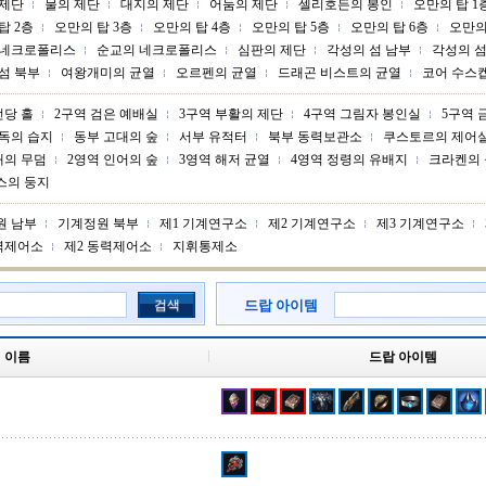
 제단
물의 제단
대지의 제단
어둠의 제단
셀리호든의 봉인
오만의 탑 1
탑 2층
오만의 탑 3층
오만의 탑 4층
오만의 탑 5층
오만의 탑 6층
오만의
 네크로폴리스
순교의 네크로폴리스
심판의 제단
각성의 섬 남부
각성의 섬
섬 북부
여왕개미의 균열
오르펜의 균열
드래곤 비스트의 균열
코어 수스
전당 홀
2구역 검은 예배실
3구역 부활의 제단
4구역 그림자 봉인실
5구역 
독의 습지
동부 고대의 숲
서부 유적터
북부 동력보관소
쿠스토르의 제어
배의 무덤
2영역 인어의 숲
3영역 해저 균열
4영역 정령의 유배지
크라켄의
스의 둥지
원 남부
기계정원 북부
제1 기계연구소
제2 기계연구소
제3 기계연구소
력제어소
제2 동력제어소
지휘통제소
검색
드랍 아이템
이름
드랍 아이템