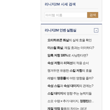
리니지2M 시세 검색
검색
리니지2M 인벤 실험실
-
오리하르콘 화살
의 실제 효율 확인
미스릴 화살
, 재질 효과는 미미하다?
암흑 저항 100%
로 사냥한다면?
속성 저항
과
리덕션
의 적용 순서
챙겨두면 유용한
스킬 저항
의 효율
레벨이
명중률
에 어떤 영향을 줄까?
속성 스킬
과
속성 대미지
의 관계는?
스킬 대미지
에 영향 주는 능력치들
소모 수량 ≠ 추가 대미지,
정령탄
은...
재질 약점
활용의 차이는 크다!