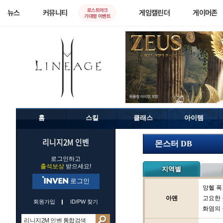
로스트아크
뉴스
커뮤니티
게임캘린더
게이머존
기대평 이벤트
홈
스킬
클래스
아이템
리니지2M 인벤
몬스터 DB
로그인하고
출석보상
받으세요!
지역별
로그인
앙헬 폭
아덴
고요한
회원가입
ID/PW 찾기
화염의 