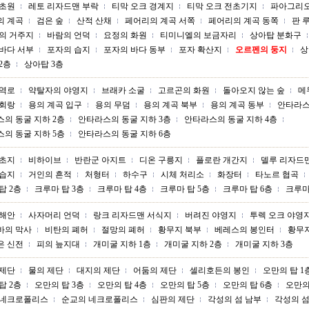
 초원
레토 리자드맨 부락
티막 오크 경계지
티막 오크 전초기지
파아그리오
의 계곡
검은 숲
산적 산채
페어리의 계곡 서쪽
페어리의 계곡 동쪽
판 
의 거주지
바람의 언덕
요정의 화원
티미니엘의 보금자리
상아탑 분화구
바다 서부
포자의 습지
포자의 바다 동부
포자 확산지
오르펜의 둥지
상
2층
상아탑 3층
무역로
약탈자의 야영지
브래카 소굴
고르곤의 화원
돌아오지 않는 숲
메
 회랑
용의 계곡 입구
용의 무덤
용의 계곡 북부
용의 계곡 동부
안타라스
의 동굴 지하 2층
안타라스의 동굴 지하 3층
안타라스의 동굴 지하 4층
의 동굴 지하 5층
안타라스의 동굴 지하 6층
목초지
비하이브
반란군 아지트
디온 구릉지
플로란 개간지
델루 리자드
 습지
거인의 흔적
처형터
하수구
시체 처리소
화장터
타노르 협곡
탑 2층
크루마 탑 3층
크루마 탑 4층
크루마 탑 5층
크루마 탑 6층
크루마
 해안
사자머리 언덕
랑크 리자드맨 서식지
버려진 야영지
투렉 오크 야영
바의 막사
비탄의 폐허
절망의 폐허
황무지 북부
베레스의 봉인터
황무
은 신전
피의 늪지대
개미굴 지하 1층
개미굴 지하 2층
개미굴 지하 3층
 제단
물의 제단
대지의 제단
어둠의 제단
셀리호든의 봉인
오만의 탑 1
탑 2층
오만의 탑 3층
오만의 탑 4층
오만의 탑 5층
오만의 탑 6층
오만의
 네크로폴리스
순교의 네크로폴리스
심판의 제단
각성의 섬 남부
각성의 섬