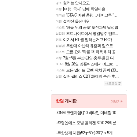
힐러는 안나오고
명조
[여행_국내] 남해 독일마을
여행
‘GTA 6’ 예판 흥행…테이크투 “내부 예상 크게 넘어”
해외겜
설악산 울산바위
여행
'하늘 위의 공포' 도전과제 달성법
비스트
포트나이트에서 명일방주 엔드필드 [펠리카] 판매 예정
섭컬겜
여기서 R1 뭘 말하는거고 R2가 뭘말하는걸까요?
명조
무한대 아난타 유출과 앞으로의 예상 (루머)
섭컬겜
모든 요리/작물 책 획득 위치 공략 (36개) - 미식가 도전과제
비스트
7월~8월 부산-단양-충주-울진 다녀왔어요~
여행
8월 28일 넷플릭스에서 예고편 공개 예정
GTA6
모든 엘리트 골렘 위치 공략 (30개) - 방랑 결투가
비스트
실버 팰리스 CBT 화제의 순간·후기 모음
실팰
새로고침
핫딜
게시판
더보기+
GNM 코엔자임Q10 비타민 미네랄 10종 120정
주영엔에스 모발 콜라겐 3270 28회분 x 6개
무항생제 대란(52g~59g) 30구 x 5개