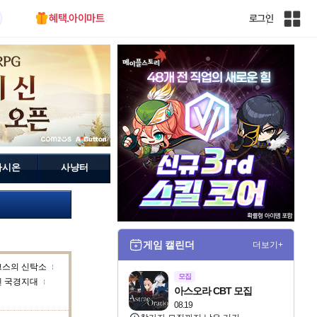
혜택.아이마트
로그인
인
벤
전
체
사
이
트
맵
가시온
사냥터
게임 캘린더
더보기+
크스의 신탁소
모집
덴 국경지대
아스오라 CBT 모집
08.19