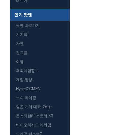
더보기
인기 팟벤
팟벤 바로가기
치지직
차벤
걸그룹
여행
해외게임정보
게임 영상
HyperX OMEN
브이 라이징
일곱 개의 대죄: Origin
몬스터헌터 스토리즈3
바이오하자드 레퀴엠
드래곤 퀘스트7