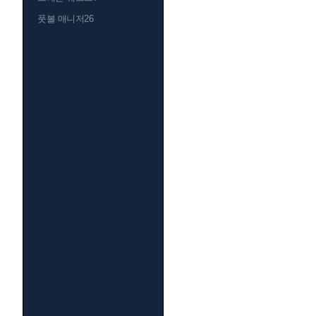
풋볼 매니저26