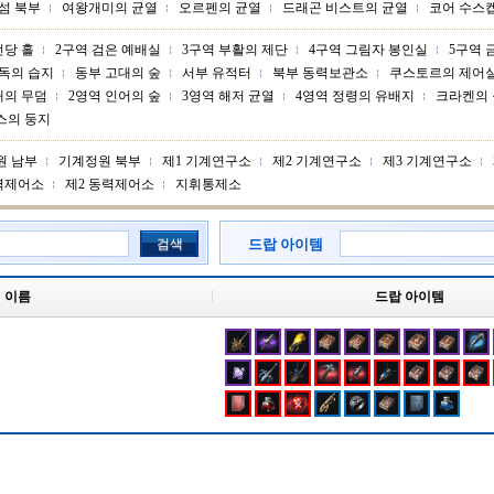
섬 북부
여왕개미의 균열
오르펜의 균열
드래곤 비스트의 균열
코어 수스
전당 홀
2구역 검은 예배실
3구역 부활의 제단
4구역 그림자 봉인실
5구역 
독의 습지
동부 고대의 숲
서부 유적터
북부 동력보관소
쿠스토르의 제어
배의 무덤
2영역 인어의 숲
3영역 해저 균열
4영역 정령의 유배지
크라켄의
스의 둥지
원 남부
기계정원 북부
제1 기계연구소
제2 기계연구소
제3 기계연구소
력제어소
제2 동력제어소
지휘통제소
검색
드랍 아이템
이름
드랍 아이템