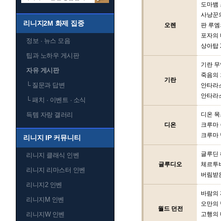
도마뱀
사냥꾼
리니지2M 화제 집중
오렌
판 루엠
포자의 
정보 · 뉴스 모음
상아탑 
팁과 노하우 게시판
기란 
자유 게시판
죽음의
기란
└
질문과 답변
안타라스
안타라스
└
패치 · 이벤트 · 소식
득템 자랑 갤러리
디온 
디온
크루마
크루마 
리니지 IP 커뮤니티
글루딘
리니지 클래식 인벤
글루디오
체르투
리니지 리마스터 인벤
버림받
리니지2 인벤
바람의
리니지M 인벤
오만의 
월드 던전
리니지W 인벤
고행의