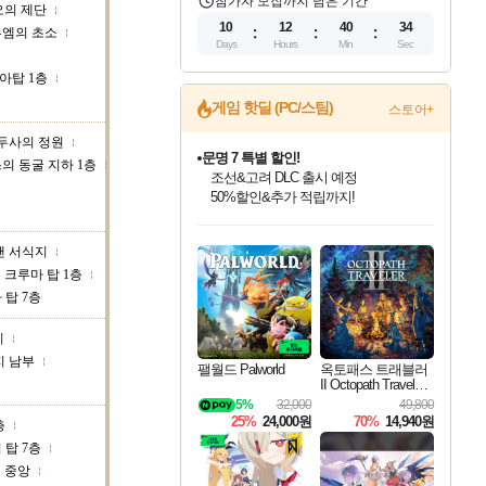
참가자 모집까지 남은 기간
의 제단
10
12
40
33
루엠의 초소
Days
Hours
Min
Sec
아탑 1층
게임 핫딜 (PC/스팀)
스토어+
두사의 정원
문명 7 특별 할인!
의 동굴 지하 1층
조선&고려 DLC 출시 예정
50%할인&추가 적립까지!
인벤게임즈 8월 특별 할인!
드래곤소드: 어웨이크닝 입점!
마블 투혼 파이팅 소울즈 정식출시!
귀무자: 검의 길 예약 판매 중!
비스트 오브 리인카네이션 정식 출시!
커세어 코브 출시 기념 할인!
더 렐릭 퍼스트 가디언 정식 출시
베데스다 40주년 기념 할인 중!
캡콤 프렌차이즈 할인 진행 중!
캡콤 일부 상품 상시 할인
스타워즈 은하계 레이서
로블록스 기프트 카드 공식 입점
인기 퍼블리셔 모음!
스팀으로 만나는 드래곤소드!
마블 히어로 총 출동&화려한 격투!
10% 할인과
게임프릭 신작 IP
해적'섬'을 발전시키자!
설화x하드코어 액션!
베데스다의 명작들을
몬헌, 바하 등 인기 IP를
몬헌 와일즈 & 드래곤즈 도그마2
인벤게임즈에서 10% 추가 적립
Robux를 가장 안전하고
맨 서식지
최대 90% 할인가를 만나보세요!
네이버혜택과 함께 만나보세요!
네이버 포인트 혜택까지!
이니&베니 혜택까지!
네이버 혜택가와 함께 예약하세요!
할인&네이버혜택으로 만나보세요!
네이버페이 혜택과 만나보세요!
40주년 프로모션으로 만나보세요!
할인가에 만나보세요!
일부 에디션 상시 할인!
혜택으로 예약 판매 중
편안하게 충전하세요
크루마 탑 1층
 탑 7층
지
지 남부
팰월드 Palworld
옥토패스 트래블러
II Octopath Traveler I
I
5%
32,000
49,800
25%
24,000원
70%
14,940원
층
 탑 7층
 중앙