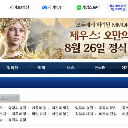
최대 90% 할인
라이브/영상
게이밍/IT
게임스토어
8월 프로모션
컬렉션
제작
보스
몬스터
아
보스
포
영광의 평원
거울의 숲
격전의 평원
망각의 평원
망각의 분지
올
 분지
최후의 땅
국립 묘지
실렌의 봉인
학살의 대지
과거의 전장
아
늪
영원의 불꽃