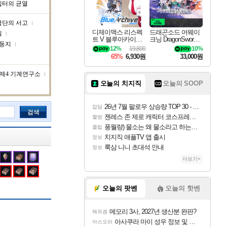
켑터의 균열
금단의 서고
디제이맥스 리스펙
드래곤소드 어웨이
실
트 V 블루아카이브
크닝 DragonSword A
 둥지
팩 DJMAX RESPE
wakening
12%
19,800
10%
CT V Blue Archive P
65%
6,930원
33,000원
ack DLC
제4 기계연구소
오늘의 치지직
오늘의 SOOP
26년 7월 팔로우 상승량 TOP 30 - 월간 치지직
잡담
검색
젠레스 존 제로 캐릭터 코스프레한 꽁주
짤방
풍월량) 물소는 왜 물소라고 하는거야? 아! 그만 ㅋㅋ
클립
치지직 애플TV 앱 출시
정보
룩삼 니니 초대석 안내
정보
더보기+
오늘의 팟벤
오늘의 핫벤
메모리 3사, 2027년 생산분 완판?
해외겜
아사쿠라 마이 성우 정보 및 주요 필모
아스오라