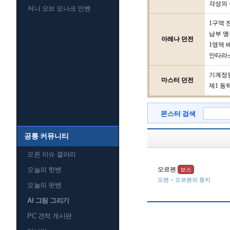
각성의 
저니 오브 모나크 인벤
1구역 
남부 맹
아레나 던전
1영역 
안타라
기계정
마스터 던전
제1 동
몬스터 검색
공통 커뮤니티
오픈 이슈 갤러리
오늘의 핫벤
오르펜
보스
오렌 > 오르펜의 둥지
오늘의 팟벤
AI 그림 그리기
PC 견적 게시판