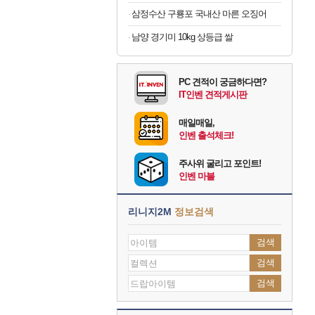
삼정수산 구룡포 국내산 마른 오징어
남양 경기미 10kg 상등급 쌀
PC 견적이 궁금하다면?
IT인벤 견적게시판
매일매일,
인벤 출석체크!
주사위 굴리고 포인트!
인벤 마블
리니지2M
정보검색
검색
검색
검색