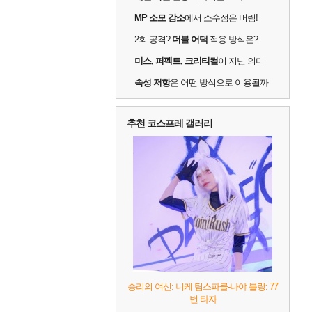
MP 소모 감소
에서 소수점은 버림!
2회 공격?
더블 어택
적용 방식은?
미스, 퍼펙트, 크리티컬
이 지닌 의미
속성 저항
은 어떤 방식으로 이용될까
추천 코스프레 갤러리
승리의 여신: 니케 팀스파클-나야 블랑: 77
번 타자