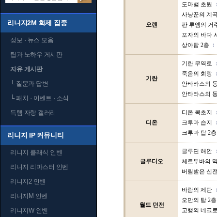
도마뱀 초원
사냥꾼의 계
리니지2M 화제 집중
오렌
판 루엠의 거
포자의 바다 
정보 · 뉴스 모음
상아탑 2층
팁과 노하우 게시판
기란 무역로
자유 게시판
죽음의 회랑
기란
└
질문과 답변
안타라스의 동
안타라스의 동
└
패치 · 이벤트 · 소식
득템 자랑 갤러리
디온 목초지
디온
크루마 습지
크루마 탑 2층
리니지 IP 커뮤니티
글루딘 해안
리니지 클래식 인벤
글루디오
체르투바의 
리니지 리마스터 인벤
버림받은 신
리니지2 인벤
바람의 제단
리니지M 인벤
오만의 탑 2층
월드 던전
리니지W 인벤
고행의 네크