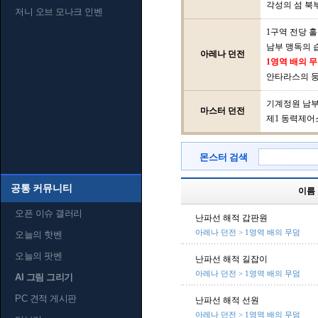
각성의 섬 북
저니 오브 모나크 인벤
1구역 전당 홀
남부 맹독의 
아레나 던전
1영역 배의 
안타라스의 
기계정원 남
마스터 던전
제1 동력제어
몬스터 검색
공통 커뮤니티
이름
오픈 이슈 갤러리
난파선 해적 갑판원
아레나 던전 > 1영역 배의 무덤
오늘의 핫벤
오늘의 팟벤
난파선 해적 길잡이
아레나 던전 > 1영역 배의 무덤
AI 그림 그리기
PC 견적 게시판
난파선 해적 선원
아레나 던전 > 1영역 배의 무덤