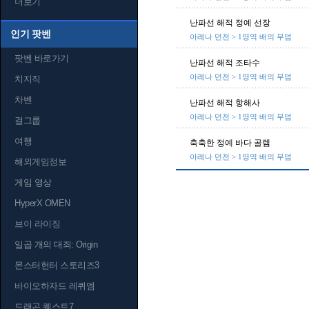
더보기
난파선 해적 정예 선장
인기 팟벤
아레나 던전 > 1영역 배의 무덤
팟벤 바로가기
난파선 해적 조타수
아레나 던전 > 1영역 배의 무덤
치지직
차벤
난파선 해적 항해사
아레나 던전 > 1영역 배의 무덤
걸그룹
여행
축축한 정예 바다 골렘
아레나 던전 > 1영역 배의 무덤
해외게임정보
게임 영상
HyperX OMEN
브이 라이징
일곱 개의 대죄: Origin
몬스터헌터 스토리즈3
바이오하자드 레퀴엠
드래곤 퀘스트7