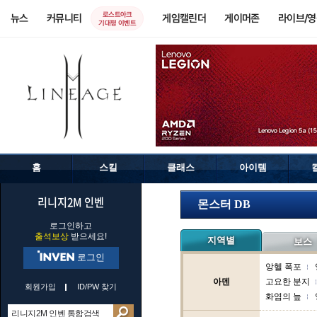
로스트아크
뉴스
커뮤니티
게임캘린더
게이머존
라이브/
기대평 이벤트
홈
스킬
클래스
아이템
리니지2M 인벤
몬스터 DB
로그인하고
출석보상
받으세요!
지역별
보스
로그인
앙헬 폭포
아덴
고요한 분지
회원가입
ID/PW 찾기
화염의 늪