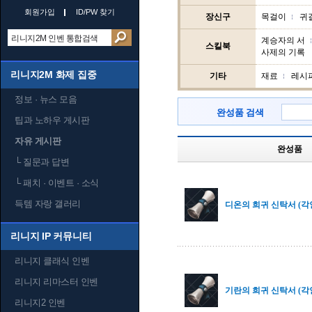
회원가입
ID/PW 찾기
장신구
목걸이
귀
계승자의 서
스킬북
사제의 기록
리니지2M 화제 집중
기타
재료
레시
정보 · 뉴스 모음
완성품 검색
팁과 노하우 게시판
자유 게시판
완성품
└
질문과 답변
└
패치 · 이벤트 · 소식
득템 자랑 갤러리
디온의 희귀 신탁서 (각
리니지 IP 커뮤니티
리니지 클래식 인벤
리니지 리마스터 인벤
기란의 희귀 신탁서 (각
리니지2 인벤