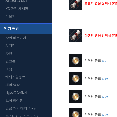
AI 그림 그리기
오렌의 영웅 신탁서 (각
PC 견적 게시판
더보기
인기 팟벤
아덴의 영웅 신탁서 (각
팟벤 바로가기
치지직
차벤
신탁의 증표
x30
걸그룹
여행
해외게임정보
신탁의 증표
x110
게임 영상
HyperX OMEN
신탁의 증표
x200
브이 라이징
일곱 개의 대죄: Origin
신탁의 증표
x270
몬스터헌터 스토리즈3