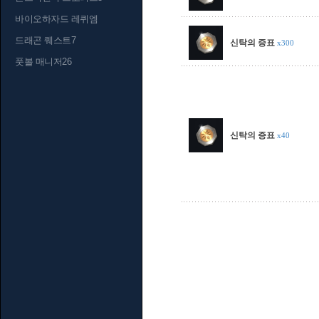
바이오하자드 레퀴엠
드래곤 퀘스트7
신탁의 증표
x300
풋볼 매니저26
신탁의 증표
x40