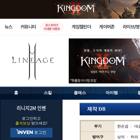
로스트아크
뉴스
커뮤니티
게임캘린더
게이머존
라이브/
기대평 이벤트
홈
스킬
클래스
아이템
리니지2M 인벤
제작 DB
로그인하고
출석보상
받으세요!
무기
한손검
대
로그인
방어구
상의
하의