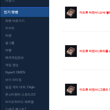
더보기
인기 팟벤
이도류 비전서 (소닉 블래
팟벤 바로가기
치지직
차벤
걸그룹
여행
이도류 비전서 (트리플 슬
해외게임정보
게임 영상
HyperX OMEN
브이 라이징
일곱 개의 대죄: Origin
이도류 비전서 (그랜드 
몬스터헌터 스토리즈3
바이오하자드 레퀴엠
드래곤 퀘스트7