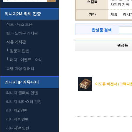
스킬북
사제의 기록
리니지2M 화제 집중
기타
재료
레시
정보 · 뉴스 모음
완성품 검색
팁과 노하우 게시판
자유 게시판
완성품
└
질문과 답변
└
패치 · 이벤트 · 소식
득템 자랑 갤러리
리니지 IP 커뮤니티
이도류 비전서 (크랙다운
리니지 클래식 인벤
리니지 리마스터 인벤
리니지2 인벤
리니지M 인벤
리니지W 인벤