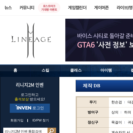
로스트아크
뉴스
커뮤니티
게임캘린더
게이머존
라이브/
기대평 이벤트
홈
스킬
클래스
아이템
리니지2M 인벤
제작 DB
로그인하고
출석보상
받으세요!
무기
한손검
대
로그인
방어구
상의
하의
회원가입
ID/PW 찾기
장신구
목걸이
귀
계승자의 서